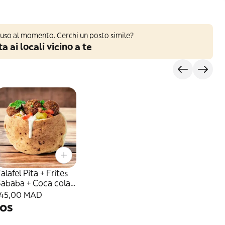
iuso al momento. Cerchi un posto simile?
a ai locali vicino a te
alafel Pita + Frites
Sababa + Coca cola
5cl
145,00 MAD
os