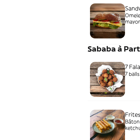
Sand
Omele
mayonn
Sababa à Part
7 Fala
7 balls
Frite
Bâtonn
ketch