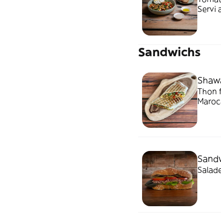
Servi 
Sandwichs
Shawa
Thon 
Maroca
Sand