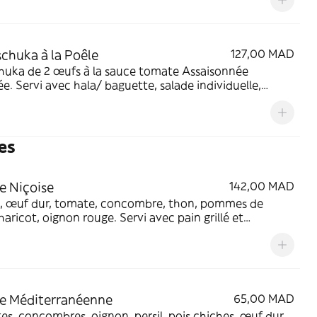
chuka à la Poêle
127,00 MAD
huka de 2 œufs à la sauce tomate Assaisonnée
lée. Servi avec hala/ baguette, salade individuelle,
, olives et sahug vert.
es
e Niçoise
142,00 MAD
 œuf dur, tomate, concombre, thon, pommes de
ot, oignon rouge. Servi avec pain grillé et
ade.
e Méditerranéenne
65,00 MAD
s, concombres, oignon, persil, pois chiches, œuf dur.