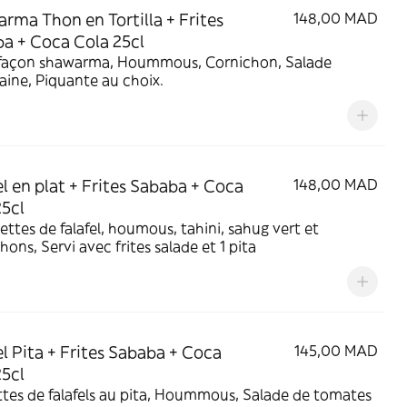
rma Thon en Tortilla + Frites
148,00 MAD
a + Coca Cola 25cl
façon shawarma, Hoummous, Cornichon, Salade
ine, Piquante au choix.
el en plat + Frites Sababa + Coca
148,00 MAD
25cl
ettes de falafel, houmous, tahini, sahug vert et
hons, Servi avec frites salade et 1 pita
el Pita + Frites Sababa + Coca
145,00 MAD
25cl
tes de falafels au pita, Hoummous, Salade de tomates