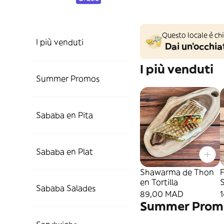
Questo locale è ch
I più venduti
Dai un'occhiat
I più venduti
Summer Promos
Sababa en Pita
Sababa en Plat
Shawarma de Thon
F
en Tortilla
Sababa Salades
2
89,00 MAD
Summer Prom