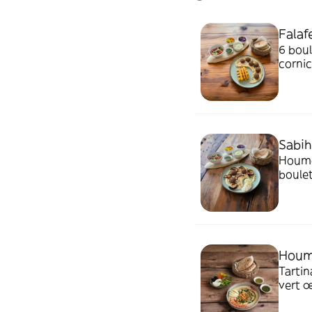
Falaf
6 boul
cornic
Sabih
Houmous, 
boulet
vert.
Houm
Tartinade
vert œuf duret per
et cor