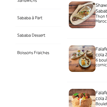
Sandwichs
Shawa
Sabab
Thon 
Sababa à Part
Maroca
Sababa Dessert
Falaf
Boissons Fraiches
cola 
6 boul
cornic
Falaf
cola 
Boulet