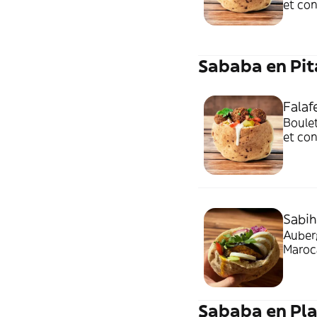
et con
sahug 
Sababa en Pit
Falaf
Boulet
et con
sahug 
Sabih
Auberg
Maroca
et sah
Sababa en Pla