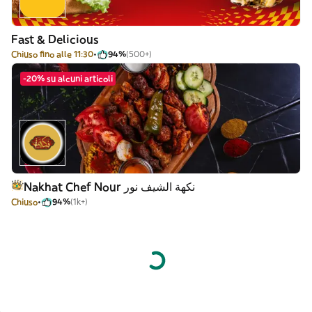
Fast & Delicious
Chiuso fino alle 11:30
94%
(500+)
-20% su alcuni articoli
Nakhat Chef Nour نكهة الشيف نور
Chiuso
94%
(1k+)