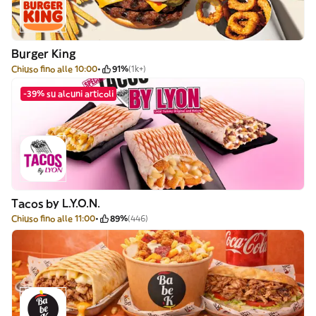
Burger King
Chiuso fino alle 10:00
91%
(1k+)
-39% su alcuni articoli
Tacos by L.Y.O.N.
Chiuso fino alle 11:00
89%
(446)