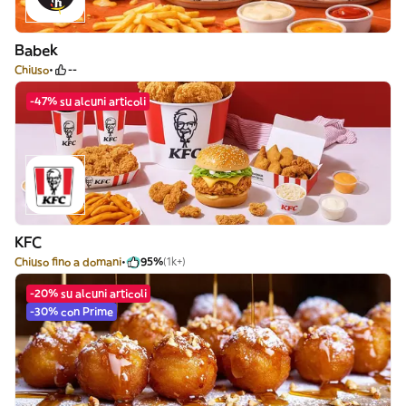
Babek
Chiuso
--
-47% su alcuni articoli
KFC
Chiuso fino a domani
95%
(1k+)
-20% su alcuni articoli
-30% con Prime