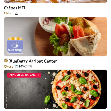
Crêpes MTL
Chiuso
--
BlueBerry Arribat Center
Chiuso
96%
(443)
-20% su alcuni articoli