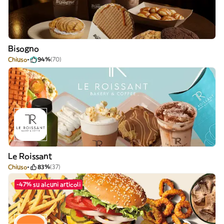
Bisogno
Chiuso
94%
(70)
Le Roissant
Chiuso
83%
(37)
-47% su alcuni articoli