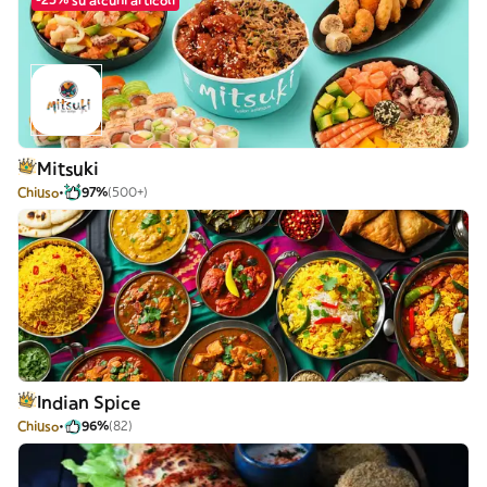
Mitsuki
Chiuso
97%
(500+)
Indian Spice
Chiuso
96%
(82)