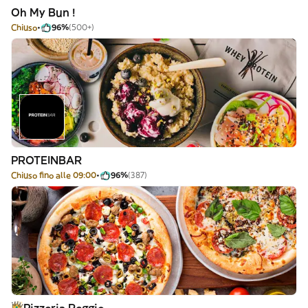
Oh My Bun !
Chiuso
96%
(500+)
PROTEINBAR
Chiuso fino alle 09:00
96%
(387)