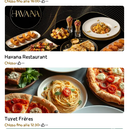
Chiuso fino alle 16:00
--
Havana Restaurant
Chiuso
--
Tuyet Frères
Chiuso fino alle 12:30
--