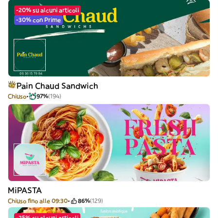
-20% su alcuni articoli
-30% con Prime
Pain Chaud Sandwich
Chiuso
97%
(194)
MiPASTA
Chiuso fino alle 09:30
86%
(129)
-25% su alcuni articoli