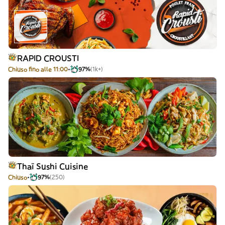
RAPID CROUSTI
Chiuso fino alle 11:00
97%
(1k+)
Thaï Sushi Cuisine
Chiuso
97%
(250)