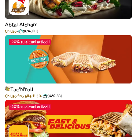
Abtal Alcham
Chiuso
96%
(1k+)
-20% su alcuni articoli
Tac'N'roll
Chiuso fino alle 11:30
94%
(83)
-20% su alcuni articoli