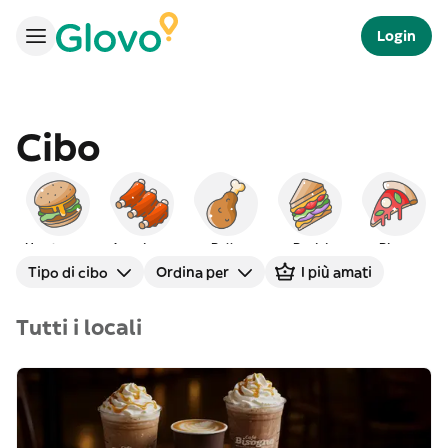
Login
Cibo
Hamburger
Americano
Pollo
Panini
Pizza
Tipo di cibo
Ordina per
I più amati
Tutti i locali