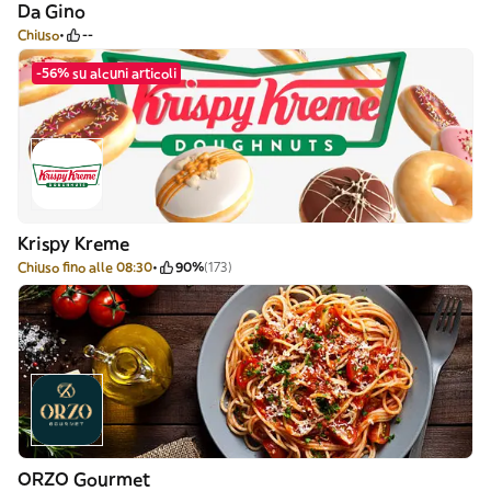
Da Gino
Chiuso
--
-56% su alcuni articoli
Krispy Kreme
Chiuso fino alle 08:30
90%
(173)
ORZO Gourmet