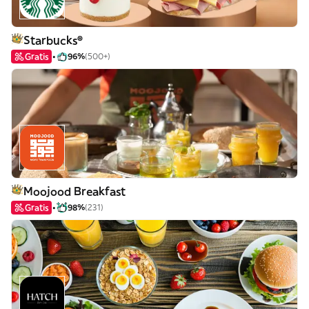
Starbucks®
Gratis
96%
(500+)
Moojood Breakfast
Gratis
98%
(231)