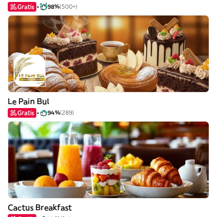
Gratis
98%
(500+)
Le Pain Bul
Gratis
94%
(289)
Cactus Breakfast