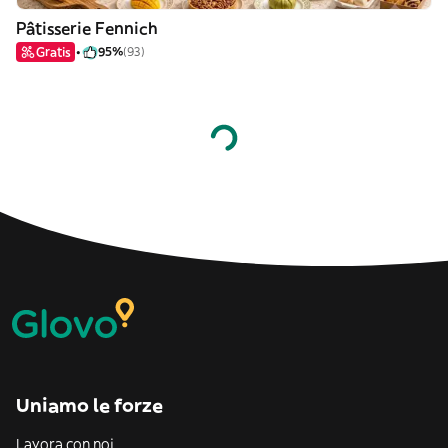
Pâtisserie Fennich
Gratis
95%
(93)
Uniamo le forze
Lavora con noi