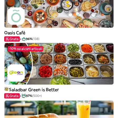
Oasis Café
Gratis
96%
(138)
-10% su alcuni articoli
Saladbar Green is Better
Gratis
97%
(500+)