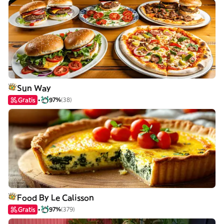
Sun Way
Gratis
97%
(38)
Food By Le Calisson
Gratis
97%
(379)