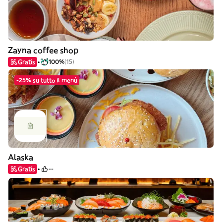
Zayna coffee shop
Gratis
100%
(15)
-25% su tutto il menù
Alaska
Gratis
--