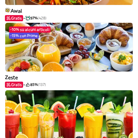
Awal
Gratis
97%
(428)
-10% su alcuni articoli
-15% con Prime
Zeste
Gratis
85%
(137)