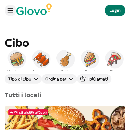
Login
Cibo
Hamburger
Americano
Pollo
Panini
Pizza
Tipo di cibo
Ordina per
I più amati
Tutti i locali
-47% su alcuni articoli