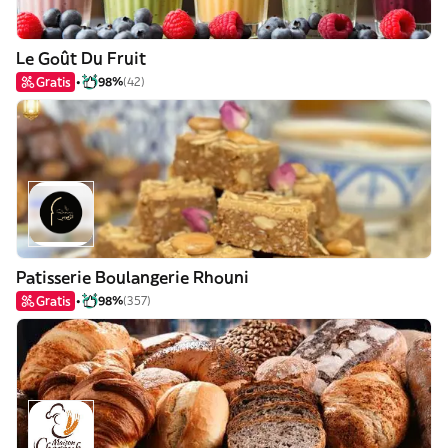
Le Goût Du Fruit
Gratis
98%
(42)
Patisserie Boulangerie Rhouni
Gratis
98%
(357)