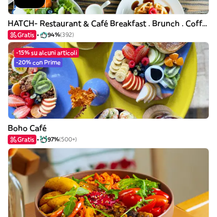
HATCH- Restaurant & Café Breakfast . Brunch . Coffee
Gratis
94%
(392)
-15% su alcuni articoli
-20% con Prime
Boho Café
Gratis
97%
(500+)