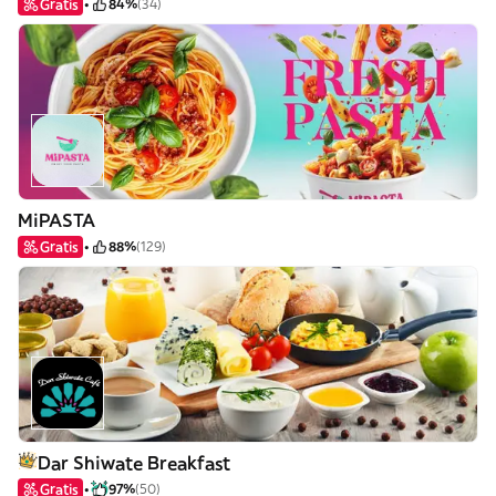
Gratis
84%
(34)
MiPASTA
Gratis
88%
(129)
Dar Shiwate Breakfast
Gratis
97%
(50)