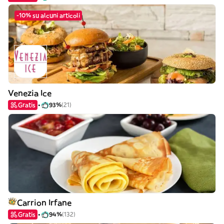
-10% su alcuni articoli
Venezia Ice
Gratis
93%
(21)
Carrion Irfane
Gratis
94%
(132)