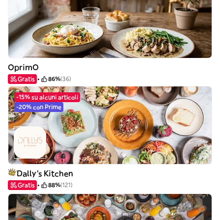
OprimO
Gratis
86%
(36)
-15% su alcuni articoli
-20% con Prime
Dally's Kitchen
Gratis
88%
(121)