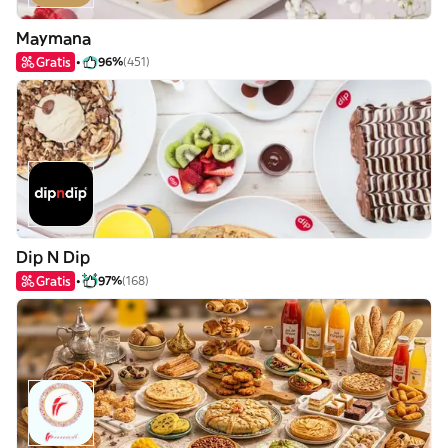
Maymana
Gratis
96%
(451)
Dip N Dip
Gratis
97%
(168)