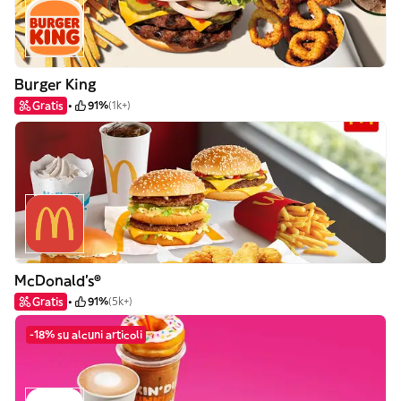
Burger King
Gratis
91%
(1k+)
McDonald's®
Gratis
91%
(5k+)
-18% su alcuni articoli