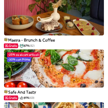
Maeya - Brunch & Coffee
Gratis
97%
(82)
-25% su alcuni articoli
-30% con Prime
Safe And Tasty
Gratis
91%
(69)