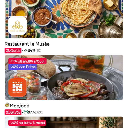
Restaurant le Musée
Gratis
84%
(10)
-15% su alcuni articoli
-20% con Prime
Moojood
Gratis
97%
(320)
-20% su tutto il menù