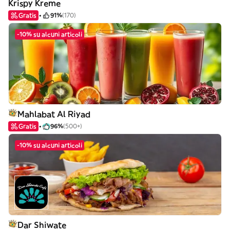
Krispy Kreme
Gratis
91%
(170)
-10% su alcuni articoli
Mahlabat Al Riyad
Gratis
96%
(500+)
-10% su alcuni articoli
Dar Shiwate