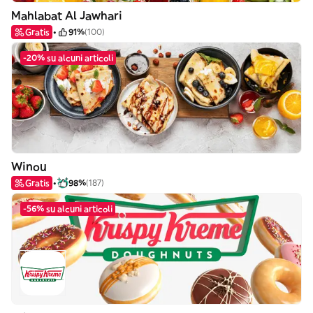
Mahlabat Al Jawhari
Gratis
91%
(100)
-20% su alcuni articoli
Winou
Gratis
98%
(187)
-56% su alcuni articoli