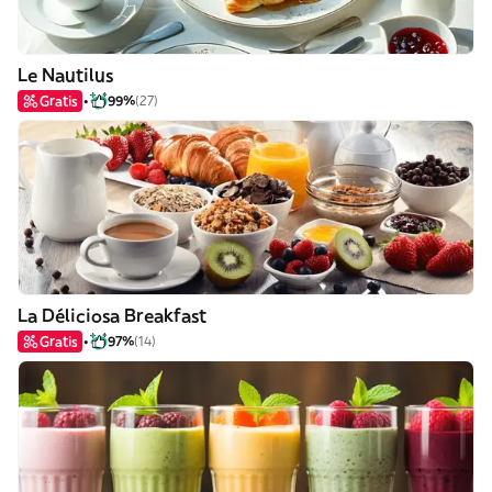
Le Nautilus
Gratis
99%
(27)
La Déliciosa Breakfast
Gratis
97%
(14)