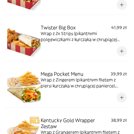
zapieczone w delikatnej pszennej tortilli
(min. 220g/szt.). 5 Hot Wings (pikantne
skrzydełka) (min. 135g). Duże frytki
(min.115g).
Twister Big Box
41,99 zł
Wrap z 2x Strips (pikantnymi
polędwiczkami z kurczaka w chrupiącej
panierce), pomidorem, sałatą lodową i
sosem majonezowym w tostowanej
pszennej tortilli (min. 195 g), Duże Frytki
(min. 115 g), 5x Hot Wings (Pikantne
skrzydełka z kurczaka w chrupiącej
Mega Pocket Menu
39,99 zł
panierce, min. 135 g).
Wrap z Zingerem (pikantnym filetem z
piersi kurczaka w chrupiącej panierce),
plackiem ziemniaczanym, serem cheddar,
pomidorem, sałatą i sosem majonezowym
w tostowanej pszennej tortilli (min. 240 g)
Kentucky Gold Wrapper
38,99 zł
Zestaw
Wrap z Granderem (pikantnym filetem z