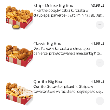
frytki (min.115g).
Strips Deluxe Big Box
43,99 zł
Pikantne polędwiczki z kurczaka w
chrupiącej panierce- 5 szt. (min. 135 g), Duże
Frytki (min. 115 g), 3x Hot Wings (Pikantne
skrzydełka z kurczaka w chrupiącej
panierce, min. 81 g), sos do wyboru.
Classic Big Box
41,99 zł
Dwa Kawałki kurczaka w chrupiącej
panierce, przygotowane z mieszanką 11 ziół
i przypraw KFC. Wśród kawałków mogą
pojawić się: nóżka (min. 70 g/ szt), pierś
(min. 120 g/ szt.), skrzydło (min. 70 g/szt.),
udko (min. 115 g/szt.) lub żeberko (min. 130
g/szt.), Duże Frytki (min. 115 g), 5x Hot Wings
Qurrito Big Box
41,99 zł
(Pikantne skrzydełka z kurczaka w
Qurrito. Soczyste i pikantne Strips, w
chrupiącej panierce, min. 135 g).
towarzystwie wyrazistego, ciągnącego się
sera Cheddar, polane sosem BBQ,
zapieczone w delikatnej pszennej tortilli
(min. 220g/szt.). 5 Hot Wings (pikantne