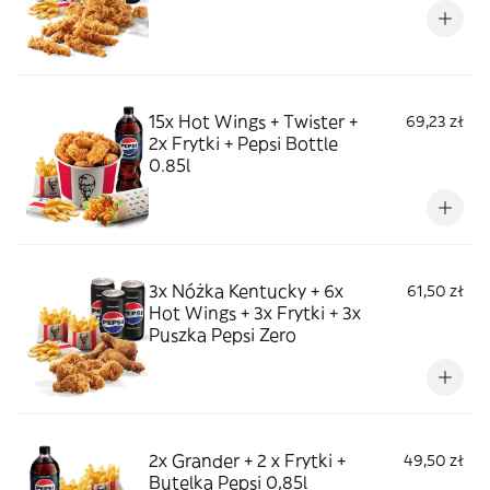
15x Hot Wings + Twister +
69,23 zł
2x Frytki + Pepsi Bottle
0.85l
3x Nóżka Kentucky + 6x
61,50 zł
Hot Wings + 3x Frytki + 3x
Puszka Pepsi Zero
2x Grander + 2 x Frytki +
49,50 zł
Butelka Pepsi 0,85l