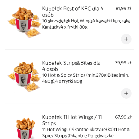
Kubełek Best of KFC dla 4
81,99 zł
osób
10 skrzydełek Hot Wings4 kawałki kurczaka
Kentucky4 x frytki 80g
Kubełek Strips&Bites dla
79,99 zł
4 osób
10 Hot & Spicy Strips (min.270g)Bites (min.
480g),4 x frytki 80g
Kubełek 11 Hot Wings / 11
67,99 zł
Strips
11 Hot Wings (Pikantne Skrzydełka)11 Hot &
Spicy Strips (Pikantne Polędwiczki)