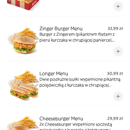
musztardą. Do tego złocisty ser cheddar
oraz wyśmienite pikle) w zestawie z dużymi
frytkami, 5 Hot Wings
Zinger Burger Menu
33,99 zł
Burger z Zingerem (pikantnym filetem z
piersi kurczaka w chrupiącej panierce),
sałatą i sosem majonezowym w sezamowej
bułce (min. 170 g), Duże Frytki (min. 115 g),
Coleslaw (140 g).
Longer Menu
30,99 zł
Dwie podłużne bułki wypełnione pikantną
polędwiczką z kurczaka w chrupiącej
panierce, świeżą sałatą oraz odrobiną
ketchupu (min. 115 g/ szt.), Duże Frytki (min.
115 g), Coleslaw (140 g).
Cheeseburger Menu
29,99 zł
2x Cheeseburger wypełniony soczystą