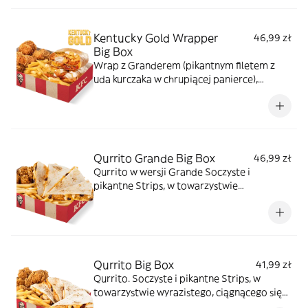
w tostowanej pszennej tortilli (min. 240 g)
Kentucky Gold Wrapper
46,99 zł
Big Box
Wrap z Granderem (pikantnym filetem z
uda kurczaka w chrupiącej panierce),
frytkami, serem cheddar, bekonem, piklami,
prażoną cebulką, sosem majonezowym i
sosem Kentucky Gold w tostowanej
pszennej tortilli (min. 350 g), Duże Frytki
(min. 115 g), 5x Hot Wings (Pikantne
Qurrito Grande Big Box
46,99 zł
skrzydełka z kurczaka w chrupiącej
Qurrito w wersji Grande Soczyste i
panierce, min. 135 g).
pikantne Strips, w towarzystwie
wyrazistego, ciągnącego się sera Cheddar,
polane sosem BBQ, zapieczone w delikatnej
pszennej tortilli (min. 300g/szt). 5 Hot
Wings (pikantne skrzydełka, min. 135g) Duże
frytki (min.115g).
Qurrito Big Box
41,99 zł
Qurrito. Soczyste i pikantne Strips, w
towarzystwie wyrazistego, ciągnącego się
sera Cheddar, polane sosem BBQ,