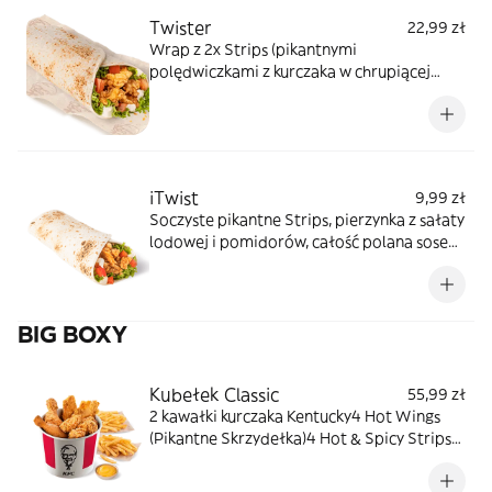
Twister
22,99 zł
Wrap z 2x Strips (pikantnymi
polędwiczkami z kurczaka w chrupiącej
panierce), pomidorem, sałatą lodową i
sosem majonezowym w tostowanej
pszennej tortilli (min. 195 g).
iTwist
9,99 zł
Soczyste pikantne Strips, pierzynka z sałaty
lodowej i pomidorów, całość polana sosem
majonezowym. (min. 95g/szt.)
BIG BOXY
Kubełek Classic
55,99 zł
2 kawałki kurczaka Kentucky4 Hot Wings
(Pikantne Skrzydełka)4 Hot & Spicy Strips
(Pikantne Polędwiczki) 2 x frytki 80g, sos