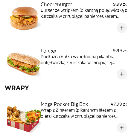
Cheeseburger
9,99 zł
Burger ze Stripsem (pikantną polędwiczką z
kurczaka w chrupiącej panierce), serem
cheddar, ogórkami, ketchupem i musztardą
w pszennej bułce (min. 115 g).
Longer
9,99 zł
Podłużna bułka wypełniona pikantną
polędwiczką z kurczaka w chrupiącej
panierce, świeżą sałatą oraz odrobiną
ketchupu (min. 115 g)
WRAPY
Mega Pocket Big Box
47,99 zł
Wrap z Zingerem (pikantnym filetem z
piersi kurczaka w chrupiącej panierce),
plackiem ziemniaczanym, serem cheddar,
pomidorem, sałatą i sosem majonezowym