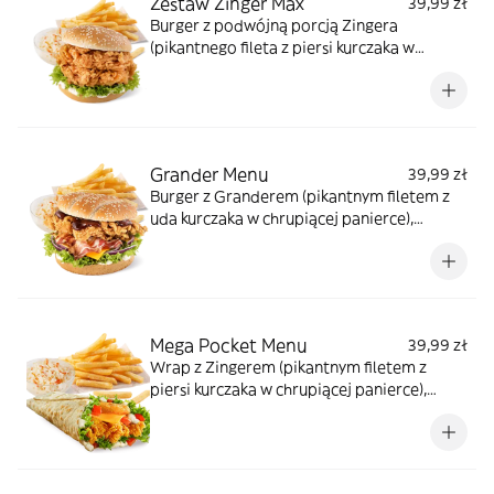
Zestaw Zinger Max
39,99 zł
Burger z podwójną porcją Zingera
(pikantnego fileta z piersi kurczaka w
chrupiącej panierce), sałatą i sosem
majonezowym w sezamowej bułce (min.
230 g), Duże Frytki (min. 115 g), Coleslaw
(140 g).
Grander Menu
39,99 zł
Burger z Granderem (pikantnym filetem z
uda kurczaka w chrupiącej panierce),
bekonem, serem cheddar, czerwoną cebulą,
sałatą, sosem BBQ i sosem majonezowym
w sezamowej bułce (min. 290 g), Duże
Frytki (min. 115 g), Coleslaw (140 g).
Mega Pocket Menu
39,99 zł
Wrap z Zingerem (pikantnym filetem z
piersi kurczaka w chrupiącej panierce),
plackiem ziemniaczanym, serem cheddar,
pomidorem, sałatą i sosem majonezowym
w tostowanej pszennej tortilli (min. 240 g)