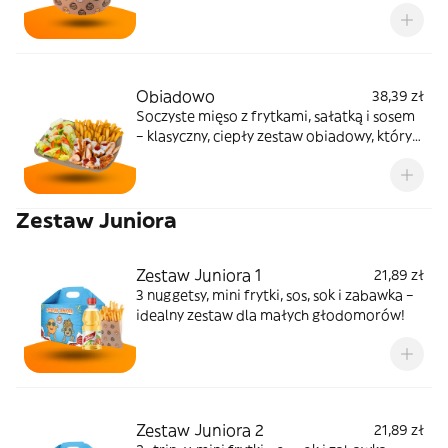
nasyci nawet największy głód. Zestaw dla
prawdziwych fanów kurczaka!
Obiadowo
38,39 zł
Soczyste mięso z frytkami, sałatką i sosem
– klasyczny, ciepły zestaw obiadowy, który
zawsze trafia w punkt.
Zestaw Juniora
Zestaw Juniora 1
21,89 zł
3 nuggetsy, mini frytki, sos, sok i zabawka –
idealny zestaw dla małych głodomorów!
Zestaw Juniora 2
21,89 zł