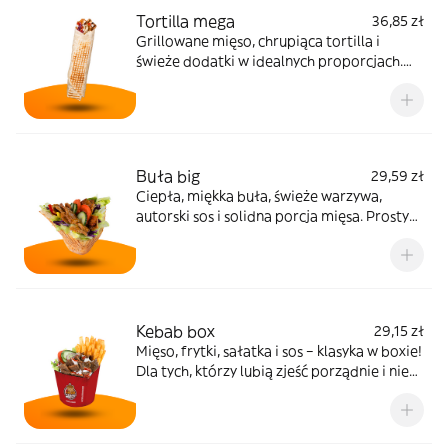
Tortilla mega
36,85 zł
Grillowane mięso, chrupiąca tortilla i
świeże dodatki w idealnych proporcjach.
Klasyk, który zawsze smakuje tak, jak
powinien. Skład: tortilla, mięso, sos,
kapusta pekińska, surówka z białej kapusty,
ogórek, pomidor
Buła big
29,59 zł
Ciepła, miękka buła, świeże warzywa,
autorski sos i solidna porcja mięsa. Prosty
skład, konkretny smak! Skład: bułka, mięso,
sos, kapusta pekińska, surówka z białej
kapusty, ogórek, pomidor
Kebab box
29,15 zł
Mięso, frytki, sałatka i sos – klasyka w boxie!
Dla tych, którzy lubią zjeść porządnie i nie
bawić się w zawijanie. Skład: mięso, frytki,
sos, kapusta pekińska, surówka z białej
kapusty, ogórek, pomidor