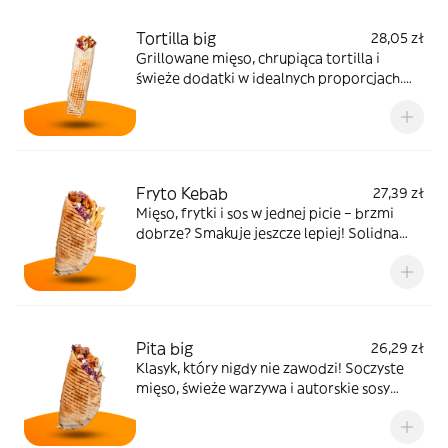
Tortilla big
28,05 zł
Grillowane mięso, chrupiąca tortilla i
świeże dodatki w idealnych proporcjach.
Klasyk, który zawsze smakuje tak, jak
powinien. Skład: tortilla, mięso, sos,
kapusta pekińska, surówka z białej kapusty,
ogórek, pomidor
Fryto Kebab
27,39 zł
Mięso, frytki i sos w jednej picie – brzmi
dobrze? Smakuje jeszcze lepiej! Solidna
porcja energii na każdą porę dnia. Skład:
pita, mięso, frytki, sos, kapusta pekińska,
surówka z białej kapusty, ogórek, pomidor
Pita big
26,29 zł
Klasyk, który nigdy nie zawodzi! Soczyste
mięso, świeże warzywa i autorskie sosy
zawinięte w ciepłą pitę turecką. Skład: pita
turecka, mięso, kapusta pekińska, surówka z