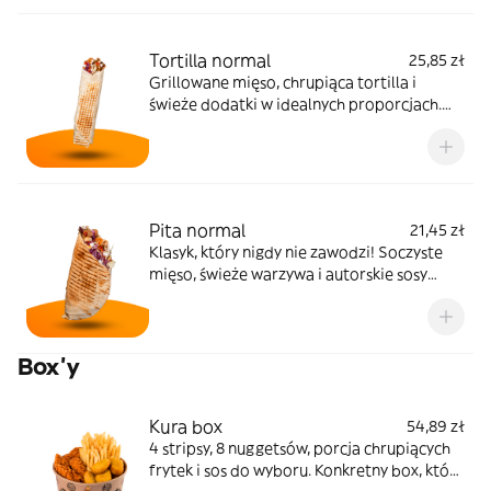
białej kapusty, ogórek, pomidor, sos
Tortilla normal
25,85 zł
Grillowane mięso, chrupiąca tortilla i
świeże dodatki w idealnych proporcjach.
Klasyk, który zawsze smakuje tak, jak
powinien. Skład: tortilla, mięso, sos,
kapusta pekińska, surówka z białej kapusty,
ogórek, pomidor
Pita normal
21,45 zł
Klasyk, który nigdy nie zawodzi! Soczyste
mięso, świeże warzywa i autorskie sosy
zawinięte w ciepłą pitę turecką. Skład: pita
turecka, mięso, kapusta pekińska, surówka z
białej kapusty, ogórek, pomidor, sos
Box'y
Kura box
54,89 zł
4 stripsy, 8 nuggetsów, porcja chrupiących
frytek i sos do wyboru. Konkretny box, który