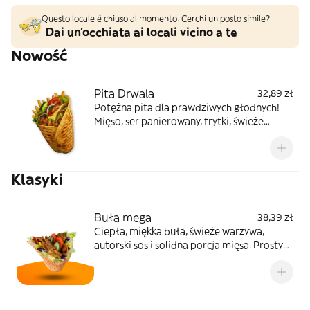
Questo locale è chiuso al momento. Cerchi un posto simile?
Dai un'occhiata ai locali vicino a te
Nowość
Pita Drwala
32,89 zł
Potężna pita dla prawdziwych głodnych!
Mięso, ser panierowany, frytki, świeże
warzywa i sos BBQ – konkret, który robi
robotę. Skład: pita, mięso, sałata pekińska,
pomidor, cebula, ogórek, ser panierowany,
Klasyki
frytki, sos barbecue
Buła mega
38,39 zł
Ciepła, miękka buła, świeże warzywa,
autorski sos i solidna porcja mięsa. Prosty
skład, konkretny smak! Skład: bułka, mięso,
sos, kapusta pekińska, surówka z białej
kapusty, ogórek, pomidor