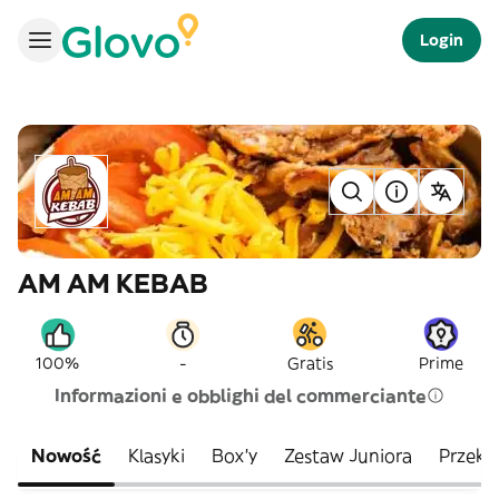
Login
AM AM KEBAB
-
100%
Gratis
Prime
Informazioni e obblighi del commerciante
Nowość
Klasyki
Box'y
Zestaw Juniora
Przeką