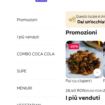
Questo locale è ch
Promozioni
Dai un'occhiat
Promozioni
I più venduti
-20%
COMBO COCA COLA
SUPE
Pui cu ciuperci
MENIURI
28,40 RON
35,00 RON
I più venduti