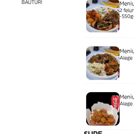
BAUTURI
Meniu
2 felu
-550g
Meniu
Alege 
Meniu
Alege 
SUPE