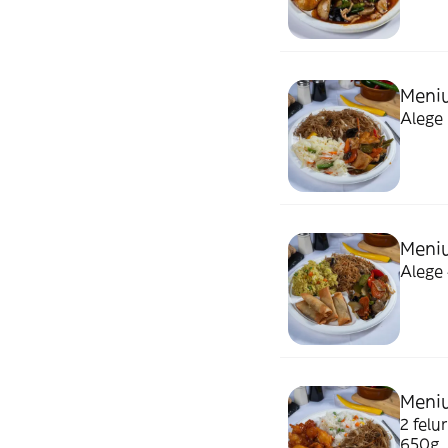
Meni
Meniu
Alege 
Meni
2 felu
650g