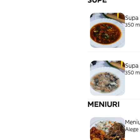
Supa 
350 m
Supa 
350 m
MENIURI
Meni
Alege 