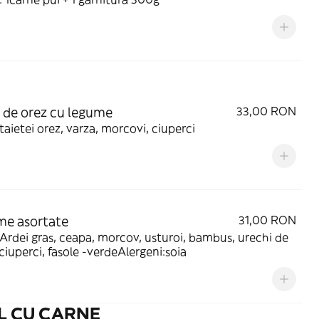
 de orez cu legume
33,00 RON
aietei orez, varza, morcovi, ciuperci
e asortate
31,00 RON
rdei gras, ceapa, morcov, usturoi, bambus, urechi de
ciuperci, fasole -verdeAlergeni:soia
AL CU CARNE