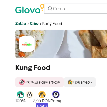
Zalău
Cibo
Kung Food
Kung Food
-20% su alcuni articoli
I più amati ›
100%
-
2,99 RON
Prime
Gratis