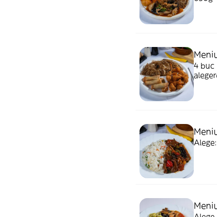
Meniu
4 buc 
alege
Meniu
Alege:
Meniu
Alege 