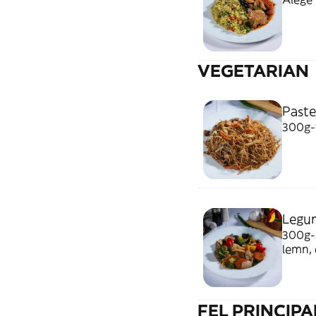
VEGETARIAN
Paste
300g-t
Legum
300g-A
lemn, 
FEL PRINCIP