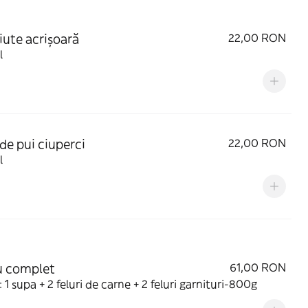
iute acrișoară
22,00 RON
l
de pui ciuperci
22,00 RON
l
u complet
61,00 RON
: 1 supa + 2 feluri de carne + 2 feluri garnituri-800g