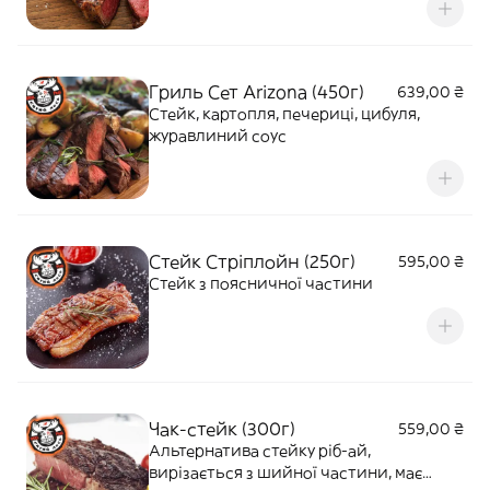
Гриль Сет Arizona (450г)
639,00 ₴
Стейк, картопля, печериці, цибуля,
журавлиний соус
Стейк Стріплойн (250г)
595,00 ₴
Стейк з поясничної частини
Чак-стейк (300г)
559,00 ₴
Альтернатива стейку ріб-ай,
вирізається з шийної частини, має