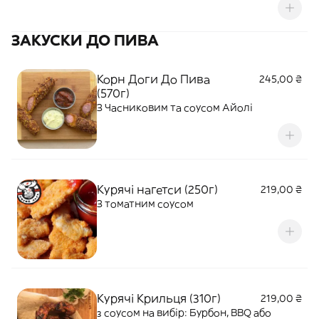
ЗАКУСКИ ДО ПИВА
Корн Доги До Пива
245,00 ₴
(570г)
З Часниковим та соусом Айолі
Курячі нагетси (250г)
219,00 ₴
З томатним соусом
Курячі Крильця (310г)
219,00 ₴
з соусом на вибір: Бурбон, BBQ або