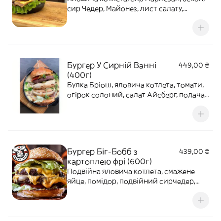
сир Чедер, Майонез, лист салату,
Ягідний соус
Бургер У Сирній Ванні
449,00 ₴
(400г)
Булка Бріош, яловича котлета, томати,
огірок солоний, салат Айсберг, подача
в Сирному соусі в беконі
Бургер Біг-Бобб з
439,00 ₴
картоплею фрі (600г)
Подвійна яловича котлета, смажене
яйце, помідор, подвійний сирчедер,
огірок, карамелізована цибуля,
майонез, кетчуп