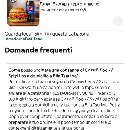
Джекі Бургер з картоплею по-
селянськи та пепсі 0,5
Guarda locali simili in questa categoria:
Americano
Fast-food
Domande frequenti
Come posso ordinare una consegna di Ситий Лось /
Sytyi Los a domicilio a Bila Tserkva?
Per ordinare la tua consegna da Ситий Лось / Sytyi Los a
Bila Tserkva, ti basta aprire il sito web o l’app Glovo e
andare alla categoria “RESTAURANT”. Quindi, inserisci il
tuo indirizzo per vedere se Ситий Лось / Sytyi Los offre
la consegna a domicilio nella tua zona a Bila Tserkva. Potrai
scegliere i prodotti che desideri e aggiungerli all’ordine.
Dopo aver completato il pagamento, il negozio inizierà a
preparare il tuo ordine e in poco tempo un corriere lo
consegnerà direttamente alla tua porta.