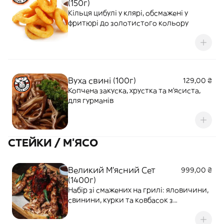
(150г)
Кільця цибулі у клярі, обсмажені у
фритюрі до золотистого кольору
Вуха свині (100г)
129,00 ₴
Копчена закуска, хрустка та м'ясиста,
для гурманів
СТЕЙКИ / М'ЯСО
Великий М'ясний Сет
999,00 ₴
(1400г)
Набір зі смажених на грилі: яловичини,
свинини, курки та ковбасок з
картоплею та соусами