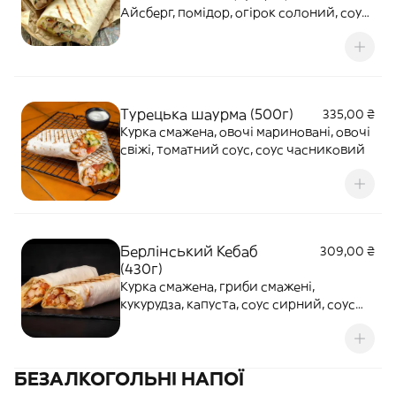
Айсберг, помідор, огірок солоний, соус
Айолі та Аджика
Турецька шаурма (500г)
335,00 ₴
Курка смажена, овочі мариновані, овочі
свіжі, томатний соус, соус часниковий
Берлінський Кебаб
309,00 ₴
(430г)
Курка смажена, гриби смажені,
кукурудза, капуста, соус сирний, соус
джем чилі
БЕЗАЛКОГОЛЬНІ НАПОЇ