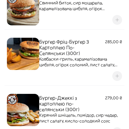
Свинний биток, сир моцарела,
карамелізована цибуля, огірок
солоний, лист салату, соус хрін /
вершки та соус BBQ
Бургер Фріц-Бургер З
285,00 ₴
Картоплею По-
Селянськи (300г)
Ковбаски-гриль, карамелізована
цибуля, огірок солоний, лист салату,
Гірчичний соус
Бургер-Джеккі з
279,00 ₴
картоплею по-
селянськи (300г)
Курячий шніцель, помідор, сир чедер,
лист салату, кисло-солодкий соус