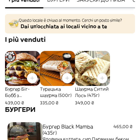
Questo locale è chiuso al momento. Cerchi un posto simile?
Dai un'occhiata ai locali vicino a te
I più venduti
Бургер Біг-
Турецька
Шаурма Ситий
Бобб з
шаурма (500г)
Лось (475г)
картоплею фрі
439,00 ₴
335,00 ₴
349,00 ₴
(600г)
БУРГЕРИ
Бургер Black Mamba
465,00 ₴
(435г)
Яловича котлета, сир Пармезан, бекон,