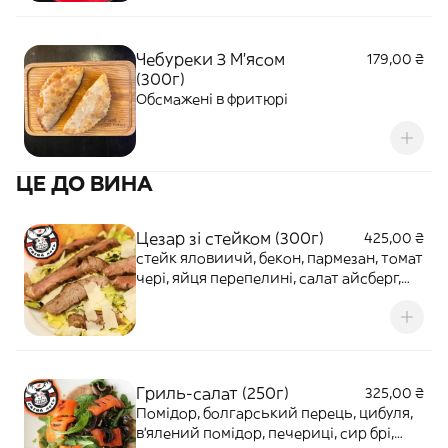
Чебуреки З М'ясом
179,00 ₴
(300г)
Обсмажені в фритюрі
ЦЕ ДО ВИНА
Цезар зі стейком (300г)
425,00 ₴
стейк яловиичй, бекон, пармезан, томат
чері, яйця перепелині, салат айсберг,
грінки, фірмовий соус
Гриль-салат (250г)
325,00 ₴
Помідор, болгарський перець, цибуля,
в'ялений помідор, печериці, сир брі,