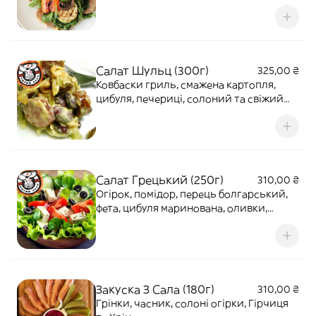
мікс салата, фірмова заправка
Салат Шульц (300г)
325,00 ₴
Ковбаски гриль, смажена картопля,
цибуля, печериці, солоний та свіжий
огірок, гірчична заправка
Салат Грецький (250г)
310,00 ₴
Огірок, помідор, перець болгарський,
фета, цибуля маринована, оливки,
оливкова олія
Закуска З Сала (180г)
310,00 ₴
Грінки, часник, солоні огірки, Гірчиця