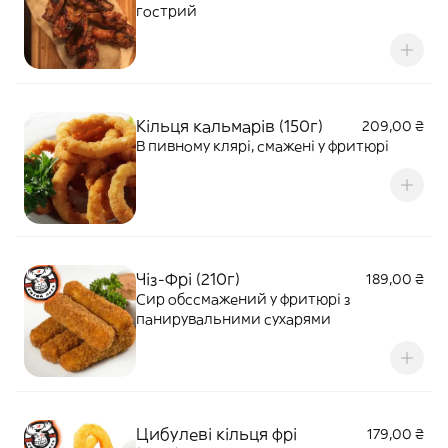
гострий
Кільця кальмарів (150г)
209,00 ₴
В пивному клярі, смажені у фритюрі
Чіз-Фрі (210г)
189,00 ₴
Сир обссмажений у фритюрі з
панирувальними сухарями
Цибулеві кільця фрі
179,00 ₴