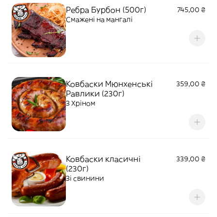
Ребра Бурбон (500г)
745,00 ₴
Смажені на мангалі
Ковбаски Мюнхенські
359,00 ₴
Равлики (230г)
З Хріном
Ковбаски класичні
339,00 ₴
(230г)
Зі свинини