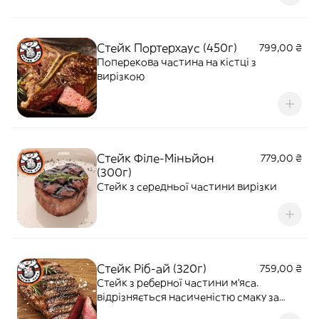
Стейк Портерхаус (450г)
799,00 ₴
Поперекова частина на кістці з
вирізкою
Стейк Філе-Міньйон
779,00 ₴
(300г)
Стейк з середньої частини вирізки
Стейк Ріб-ай (320г)
759,00 ₴
Стейк з реберної частини м'яса.
відрізняється насиченістю смаку за
рахунок жирових прожилок