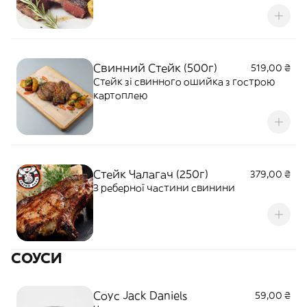
насичений смак
Свинний Стейк (500г)
519,00 ₴
Стейк зі свинного ошийка з гострою
картоплею
Стейк Чалагач (250г)
379,00 ₴
З реберної частини свинини
СОУСИ
Соус Jack Daniels
59,00 ₴