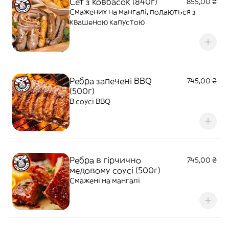
Сет з ковбасок (840г)
855,00 ₴
Смажених на мангалі, подаються з
квашеною капустою
Ребра запечені BBQ
745,00 ₴
(500г)
В соусі BBQ
Ребра в гірчично
745,00 ₴
медовому соусі (500г)
Смажені на мангалі