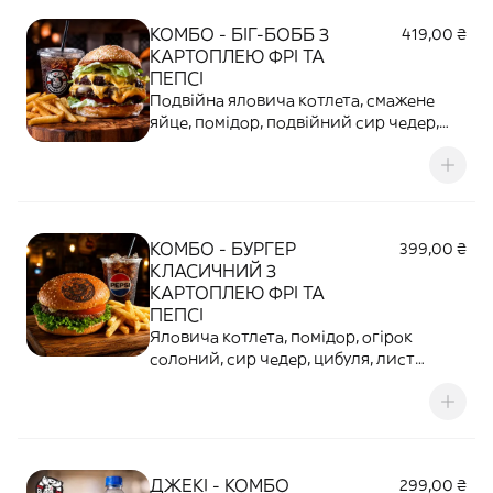
КОМБО - БІГ-БОББ З
419,00 ₴
КАРТОПЛЕЮ ФРІ ТА
ПЕПСІ
Подвійна яловича котлета, смажене
яйце, помідор, подвійний сир чедер,
огірок, карамелізована цибуля, майонез
/ кетчуп та пепсі
КОМБО - БУРГЕР
399,00 ₴
КЛАСИЧНИЙ З
КАРТОПЛЕЮ ФРІ ТА
ПЕПСІ
Яловича котлета, помідор, огірок
солоний, сир чедер, цибуля, лист
салату, майонез / кетчуп та пепсі
ДЖЕКІ - КОМБО
299,00 ₴