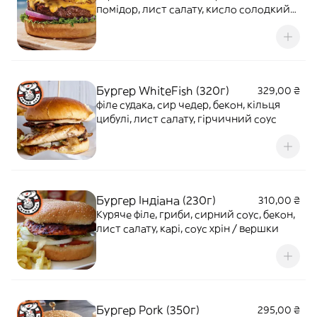
помідор, лист салату, кисло солодкий
соус
Бургер WhiteFish (320г)
329,00 ₴
філе судака, сир чедер, бекон, кільця
цибулі, лист салату, гірчичний соус
Бургер Індіана (230г)
310,00 ₴
Куряче філе, гриби, сирний соус, бекон,
лист салату, карі, соус хрін / вершки
Бургер Pork (350г)
295,00 ₴