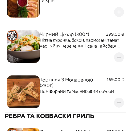
та Хрін
Чорний Цезар (300г)
299,00 ₴
Ніжна курочка, бекон, пармезан, тамат
чері, яйця перепелині, салат айсберг,
грінки, фірмовий соус
Тортілья З Моцарелою
169,00 ₴
(230г)
Помідорами та Часниковим соусом
РЕБРА ТА КОВБАСКИ ГРИЛЬ