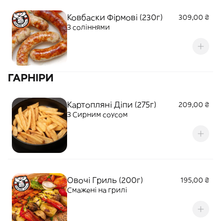
Ковбаски Фірмові (230г)
309,00 ₴
З соліннями
ГАРНІРИ
Картопляні Діпи (275г)
209,00 ₴
З Сирним соусом
Овочі Гриль (200г)
195,00 ₴
Смажені на грилі