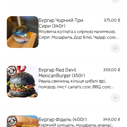
Бургер Чорний Три
375,00 ₴
Сири (340г)
Яловича котлета з сирною начинкою.
Сири: Моцарела, Дор Блю, Чедер, соус
Бурбон
Бургер Red Devil
359,00 ₴
MexicanBurger (350г)
Рвана свинина, кільця цибулі фрі,
помідор, лист салату, соус BBQ, соус
JACK DANIELS
Бургер Фідель (400г)
349,00 ₴
Курячий шніцель, моцарела, ананас,