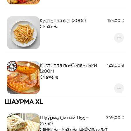
Картопля фрі (200г)
155,00 ₴
Смажена
Картопля по-Селянськи
129,00 ₴
(200г)
Смажена
ШАУРМА XL
Шаурма Ситий Лось
349,00 ₴
(475г)
Свинина смажена, цибуля, салат