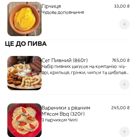
Гірчиця
33,00 ₴
Чудове доповнення
ЦЕ ДО ПИВА
Сет Пивний (860г)
765,00 ₴
Набір пивних закусок на компанію: чіз-
фрі, крильця, грінки, чипси та цибулеві
кільця
Вареники з рваним
245,00 ₴
М'ясом Bbq (320г)
З перчиком Чилі