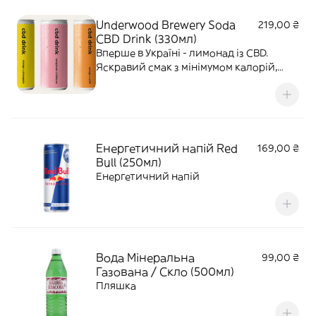
Underwood Brewery Soda
219,00 ₴
CBD Drink (330мл)
Вперше в Україні - лимонад із CBD.
Яскравий смак з мінімумом калорій,
щіпкою пікантності та користю від CBD:
зменшує стрес та тривогу, покращує
якість сну, допомагає при болі та
мігрені.
Енергетичний напій Red
169,00 ₴
Bull (250мл)
Енергетичний напій
Вода Мінеральна
99,00 ₴
Газована / Скло (500мл)
Пляшка