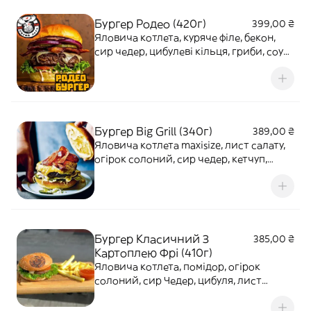
Бургер Родео (420г)
399,00 ₴
Яловича котлета, куряче філе, бекон,
сир чедер, цибулеві кільця, гриби, соус
BBQ
Бургер Big Grill (340г)
389,00 ₴
Яловича котлета maxisize, лист салату,
огірок солоний, сир чедер, кетчуп,
гірчиця
Бургер Класичний З
385,00 ₴
Картоплею Фрі (410г)
Яловича котлета, помідор, огірок
солоний, сир Чедер, цибуля, лист
салату, Майонез / Кетчуп