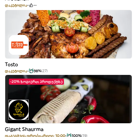
დაკეტილია
--
Tosto
დაკეტილია
98%
(27)
-20% ზოგიერთ პროდუქტზე
Gigant Shaurma
დაგეგმვის დრო/თარიღი: 10:00
100%
(19)