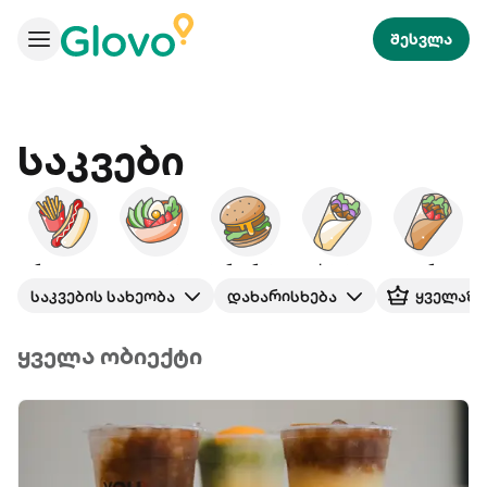
შესვლა
Საკვები
სწრაფი კვება
სალათები
ბურგერები
ქაბაბი
შაურმა
საკვების სახეობა
დახარისხება
ყველაზე
ყველა ობიექტი