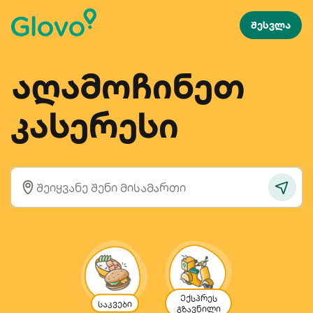
შესვლა
აღამოჩინეთ
კასერესი
Ექსპრეს
საკვები
გზავნილი