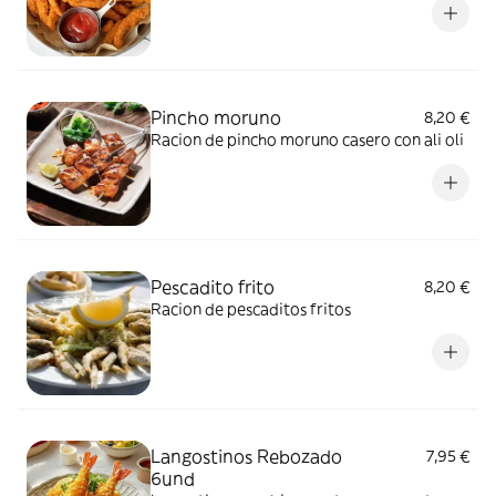
Pincho moruno
8,20 €
Racion de pincho moruno casero con ali oli
Pescadito frito
8,20 €
Racion de pescaditos fritos
Langostinos Rebozado
7,95 €
6und