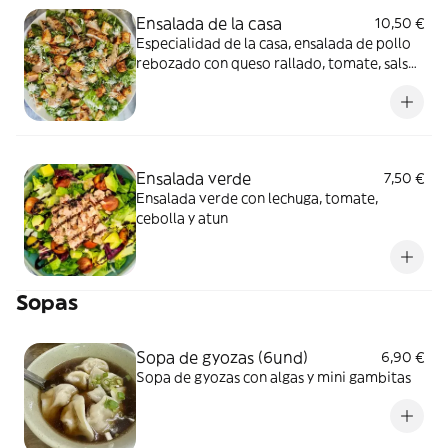
Ensalada de la casa
10,50 €
Especialidad de la casa, ensalada de pollo
rebozado con queso rallado, tomate, salsa
mostaza miel.
Ensalada verde
7,50 €
Ensalada verde con lechuga, tomate,
cebolla y atun
Sopas
Sopa de gyozas (6und)
6,90 €
Sopa de gyozas con algas y mini gambitas