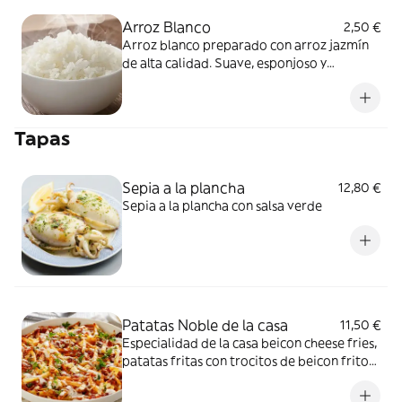
Arroz Blanco
2,50 €
Arroz blanco preparado con arroz jazmín
de alta calidad. Suave, esponjoso y
aromático, perfecto para acompañar
cualquier plato.
Tapas
Sepia a la plancha
12,80 €
Sepia a la plancha con salsa verde
Patatas Noble de la casa
11,50 €
Especialidad de la casa beicon cheese fries,
patatas fritas con trocitos de beicon fritos,
salsa ranchera y queso fundido.