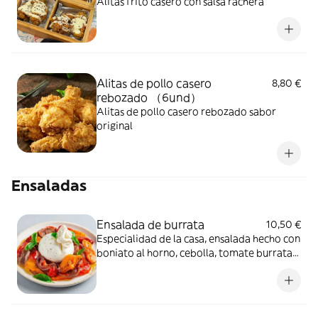
Alitas frito casero con salsa rachera
Alitas de pollo casero
8,80 €
rebozado （6und）
Alitas de pollo casero rebozado sabor
original
Ensaladas
Ensalada de burrata
10,50 €
Especialidad de la casa, ensalada hecho con
boniato al horno, cebolla, tomate burrata
fresca aliniado con pesto y mostaza miel.