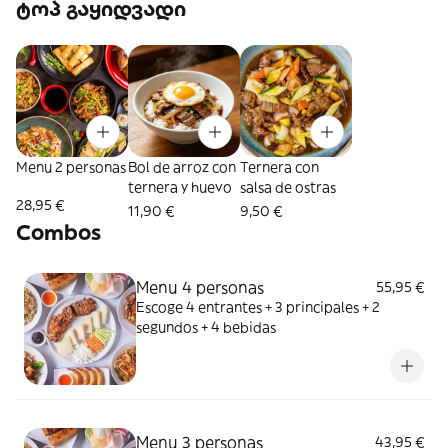
ტოპ გაყიდვადი
Menu 2 personas
Bol de arroz con
Ternera con
ternera y huevo
salsa de ostras
28,95 €
11,90 €
9,50 €
Combos
Menu 4 personas
55,95 €
Escoge 4 entrantes + 3 principales + 2
segundos + 4 bebidas
Menu 3 personas
43,95 €