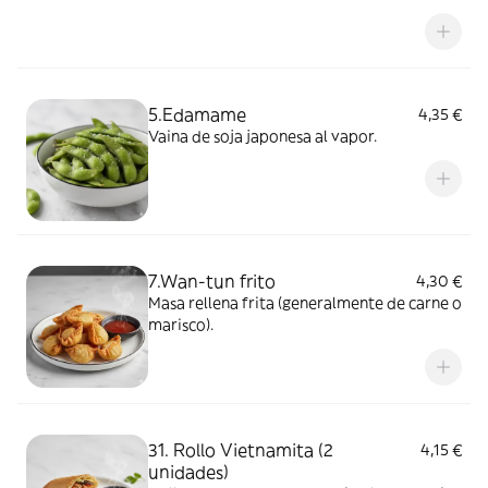
5.Edamame
4,35 €
Vaina de soja japonesa al vapor.
7.Wan-tun frito
4,30 €
Masa rellena frita (generalmente de carne o
marisco).
31. Rollo Vietnamita (2
4,15 €
unidades)