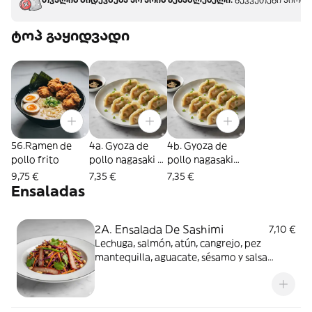
ტოპ გაყიდვადი
56.Ramen de
4a. Gyoza de
4b. Gyoza de
pollo frito
pollo nagasaki al
pollo nagasaki
vapor(8unidades
frito(8unidades)
9,75 €
7,35 €
7,35 €
)
Ensaladas
2A. Ensalada De Sashimi
7,10 €
Lechuga, salmón, atún, cangrejo, pez
mantequilla, aguacate, sésamo y salsa
especial.