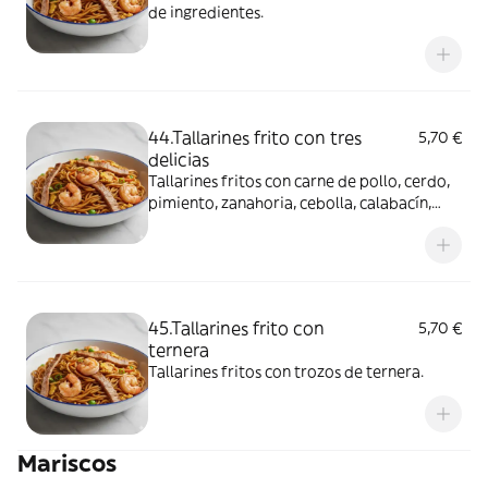
de ingredientes.
44.Tallarines frito con tres
5,70 €
delicias
Tallarines fritos con carne de pollo, cerdo,
pimiento, zanahoria, cebolla, calabacín,
brotes de soja, gambas y salsa de soja.
45.Tallarines frito con
5,70 €
ternera
Tallarines fritos con trozos de ternera.
Mariscos