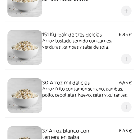
151.Ku-bak de tres delcias
6,95 €
Arroz tostado servido con carnes,
verduras, gambas y salsa de soja.
30.Arroz mil delicias
6,55 €
Arroz frito con jamón serrano, gambas,
pollo, cebolletas, huevo, setas y guisantes.
37.Arroz blanco con
6,45 €
ternera en salsa