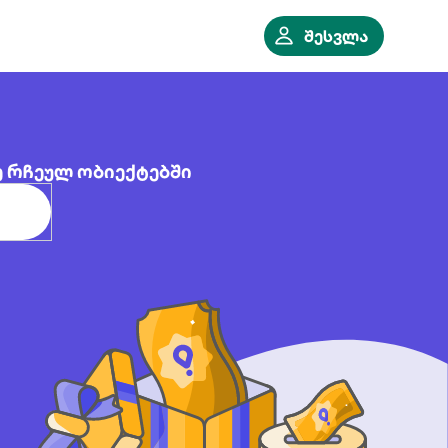
შესვლა
ე რჩეულ ობიექტებში