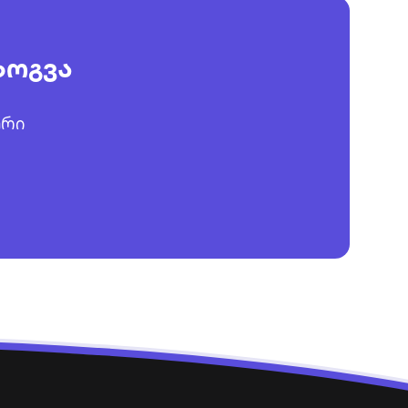
ზოგვა
ური