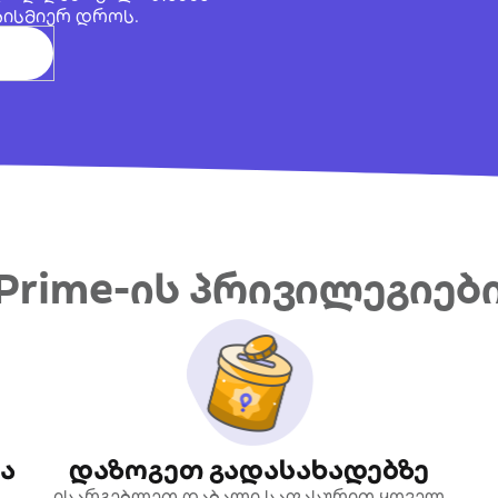
ებისმიერ დროს.
Prime-ის პრივილეგიებ
ა
დაზოგეთ გადასახადებზე
ისარგებლეთ დაბალი საფასურით ყოველ