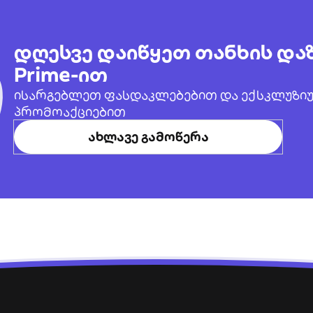
დღესვე დაიწყეთ თანხის და
Prime-ით
ისარგებლეთ ფასდაკლებებით და ექსკლუზი
პრომოაქციებით
ახლავე გამოწერა