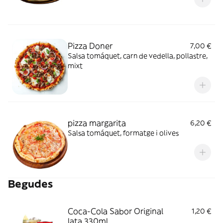
Pizza Doner
7,00 €
Salsa tomáquet, carn de vedella, pollastre,
mixt
pizza margarita
6,20 €
Salsa tomáquet, formatge i olives
Begudes
Coca-Cola Sabor Original
1,20 €
lata 330ml.