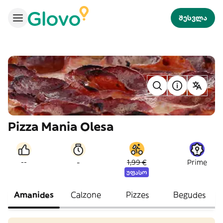
შესვლა
Pizza Mania Olesa
-
--
1,99 €
Prime
უფასო
Amanides
Calzone
Pizzes
Begudes