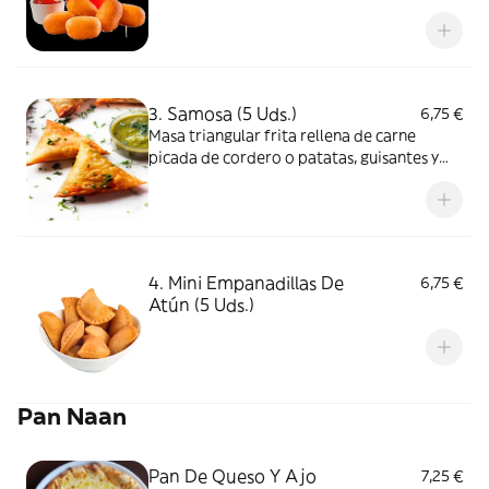
3. Samosa (5 Uds.)
6,75 €
Masa triangular frita rellena de carne
picada de cordero o patatas, guisantes y
anacardos
4. Mini Empanadillas De
6,75 €
Atún (5 Uds.)
Pan Naan
Pan De Queso Y Ajo
7,25 €