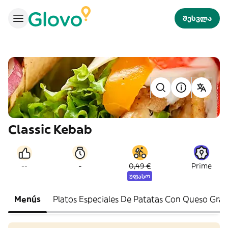
შესვლა
Classic Kebab
-
--
0,49 €
Prime
უფასო
Menús
Platos Especiales De Patatas Con Queso Gra