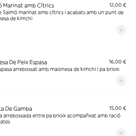
 Marinat amb Cítrics
12,00 €
 Salmó marinat amb cítrics i acabats amb un punt de
esa de kimchi
esa De Peix Espasa
16,00 €
spasa arrebossat amb maionesa de kimchi i pa brioix.
ta De Gamba
15,00 €
 arrebossada entre pa brioix acompañyat amb ració
tates