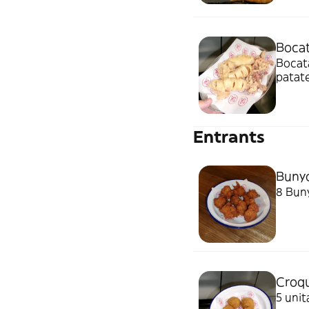
Bocat
Bocata
patat
Entrants
Bunyo
8 Buny
Croq
5 uni