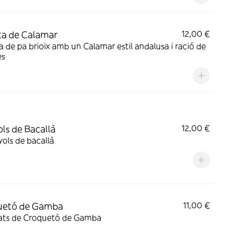
a de Calamar
12,00 €
 de pa brioix amb un Calamar estil andalusa i ració de
es
ls de Bacallà
12,00 €
ols de bacallà
uetó de Gamba
11,00 €
tats de Croquetó de Gamba