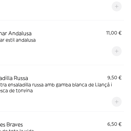
mar Andalusa
11,00 €
r estil andalusa
adilla Russa
9,50 €
tra ensaladilla russa amb gamba blanca de Llançà i
sca de tonyina
es Braves
6,50 €