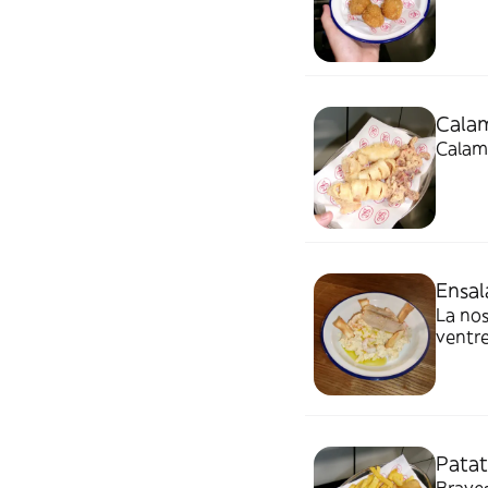
Cala
Calama
Ensal
La nos
ventre
Patat