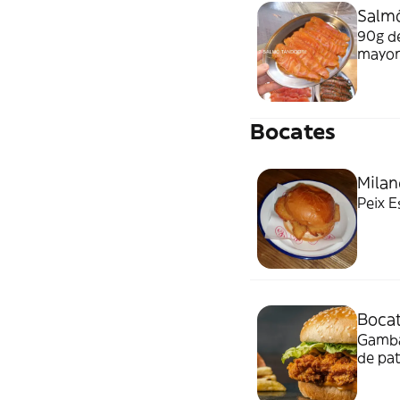
Salmó
90g de
mayon
Bocates
Milan
Peix E
Boca
Gamba
de pa