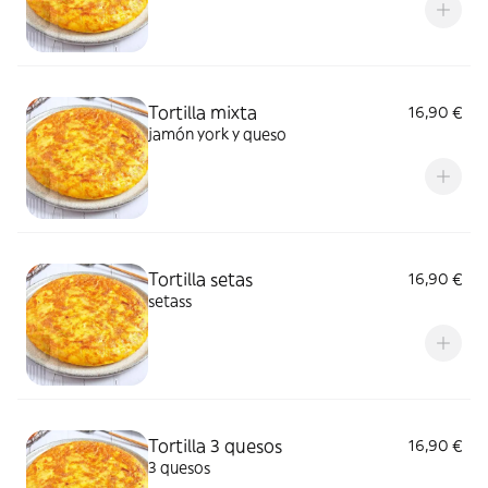
Tortilla mixta
16,90 €
jamón york y queso
Tortilla setas
16,90 €
setass
Tortilla 3 quesos
16,90 €
3 quesos