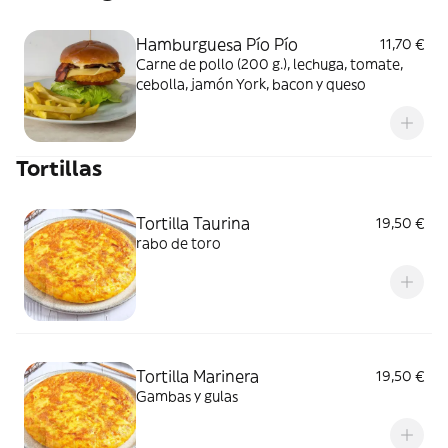
Hamburguesa Pío Pío
11,70 €
Carne de pollo (200 g.), lechuga, tomate,
cebolla, jamón York, bacon y queso
Tortillas
Tortilla Taurina
19,50 €
rabo de toro
Tortilla Marinera
19,50 €
Gambas y gulas