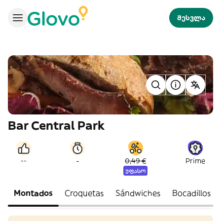
შესვლა
Bar Central Park
-
--
0,49 €
Prime
უფასო
Montados
Croquetas
Sándwiches
Bocadillos