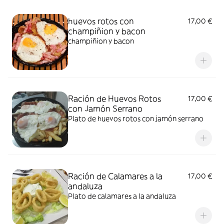
huevos rotos con
17,00 €
champiñion y bacon
champiñion y bacon
Ración de Huevos Rotos
17,00 €
con Jamón Serrano
Plato de huevos rotos con jamón serrano
Ración de Calamares a la
17,00 €
andaluza
Plato de calamares a la andaluza