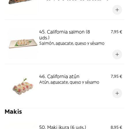
tobiko
45. California salmon (8
7,95 €
uds.)
Salmón, aguacate, queso y sésamo
46. California atún
7,95 €
Atún, aguacate, queso y sésamo
Makis
50. Maki ikura (6 uds.)
8,95 €