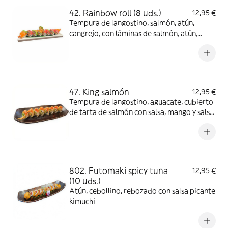
42. Rainbow roll (8 uds.)
12,95 €
Tempura de langostino, salmón, atún,
cangrejo, con láminas de salmón, atún,
aguacate y sésamo
47. King salmón
12,95 €
Tempura de langostino, aguacate, cubierto
de tarta de salmón con salsa, mango y salsa
de anguila
802. Futomaki spicy tuna
12,95 €
(10 uds.)
Atún, cebollino, rebozado con salsa picante
kimuchi