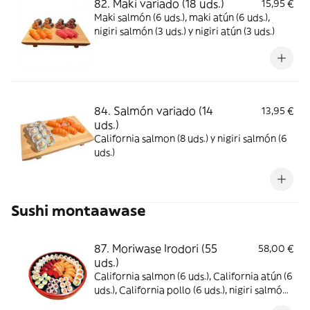
82. Maki variado (18 uds.)
15,95 €
Maki salmón (6 uds.), maki atún (6 uds.),
nigiri salmón (3 uds.) y nigiri atún (3 uds.)
84. Salmón variado (14
13,95 €
uds.)
California salmon (8 uds.) y nigiri salmón (6
uds.)
Sushi montaawase
87. Moriwase Irodori (55
58,00 €
uds.)
California salmon (6 uds.), California atún (6
uds.), California pollo (6 uds.), nigiri salmón
(6 uds.), nigiri atún (6 uds.), maki salmón (6