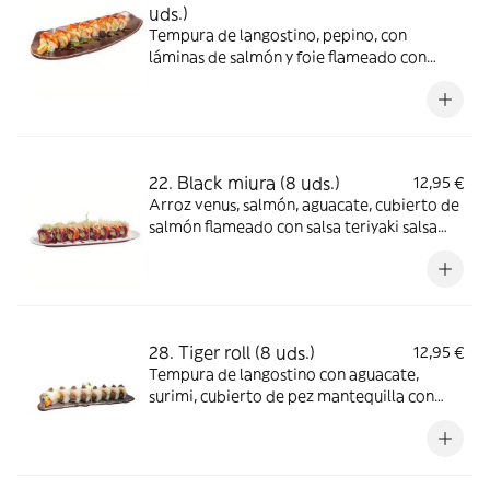
uds.)
Tempura de langostino, pepino, con
láminas de salmón y foie flameado con
salsa oporto y anguila
22. Black miura (8 uds.)
12,95 €
Arroz venus, salmón, aguacate, cubierto de
salmón flameado con salsa teriyaki salsa
rúcula y kataifi
28. Tiger roll (8 uds.)
12,95 €
Tempura de langostino con aguacate,
surimi, cubierto de pez mantequilla con
trufa