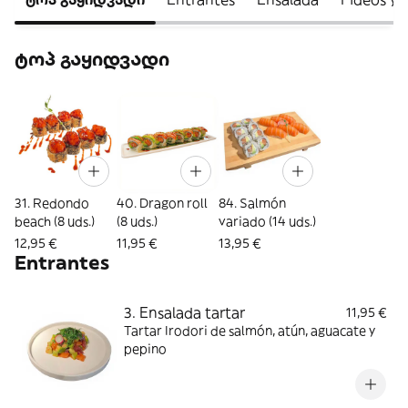
ტოპ გაყიდვადი
31. Redondo
40. Dragon roll
84. Salmón
beach (8 uds.)
(8 uds.)
variado (14 uds.)
12,95 €
11,95 €
13,95 €
Entrantes
3. Ensalada tartar
11,95 €
Tartar Irodori de salmón, atún, aguacate y
pepino