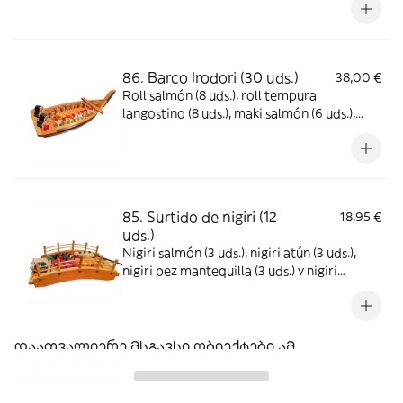
uds.), maki atún (6 uds.), maki aguacate (6
uds.), sashimi de salmón (5 uds.) y gunkan
ikura (2 uds.)
86. Barco Irodori (30 uds.)
38,00 €
Roll salmón (8 uds.), roll tempura
langostino (8 uds.), maki salmón (6 uds.),
salmón (2 uds.) y nigiri de salmón (6 uds.)
85. Surtido de nigiri (12
18,95 €
uds.)
Nigiri salmón (3 uds.), nigiri atún (3 uds.),
nigiri pez mantequilla (3 uds.) y nigiri
anguila (3 uds.)
დაათვალიერე მსგავსი ობიექტები ამ
კატეგორიაში:
აზიური
იაპონური