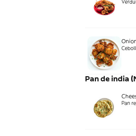
Verdur
Onion
Cebol
Pan de india 
Chee
Pan re