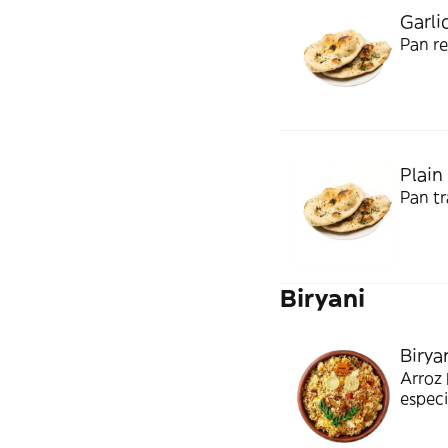
Garli
Pan re
Plain
Pan tr
Biryani
Birya
Arroz 
especi