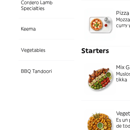
Cordero Lamb
Specialties
Pizza
Mozzar
curry 
Keema
Starters
Vegetables
Mix Gr
BBQ Tandoori
Muslos
tikka
Veget
Es un 
de to