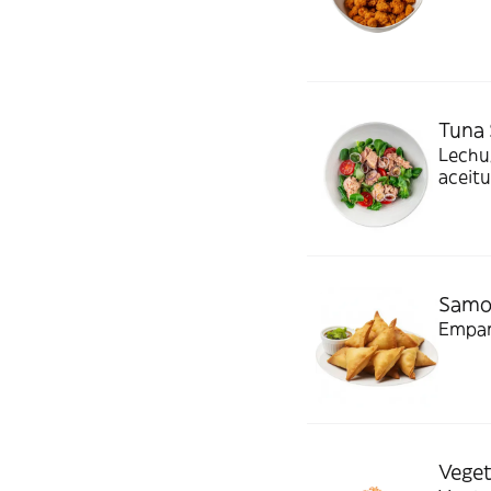
Tuna 
Lechug
aceit
Samos
Empana
Veget