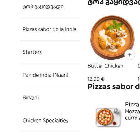
ტოპ გაყიდვა
ტოპ გაყიდვადი
Pizzas sabor de la india
Starters
Butter Chicken
C
Pan de india (Naan)
12,99 €
1
Pizzas sabor d
Biryani
Pizza
Mozzar
curry 
Chicken Specialties