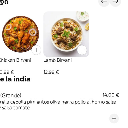
დი
hicken Biryani
Lamb Biryani
0,99 €
12,99 €
e la india
 (Grande)
14,00 €
ella cebolla pimientos oliva negra pollo al horno salsa
y salsa tomate