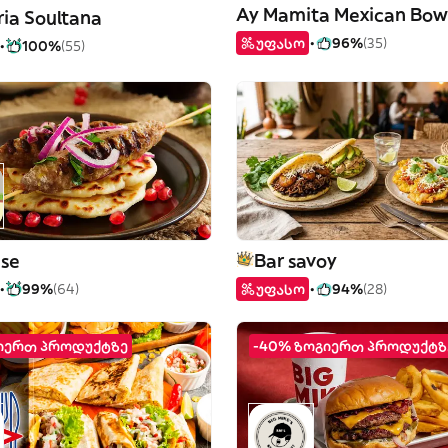
Ay Mamita Mexican Bow
ria Soultana
უფასო
96%
(35)
100%
(55)
use
Bar savoy
99%
(64)
უფასო
94%
(28)
გიერთ პროდუქტზე
-40% ზოგიერთ პროდუქტზ