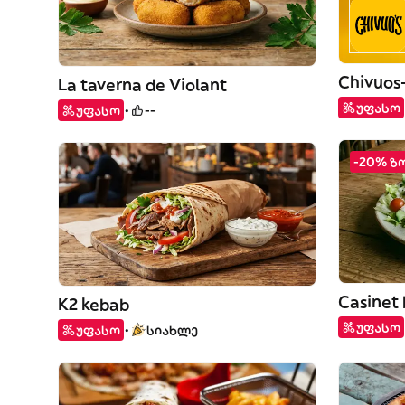
Chivuos
La taverna de Violant
უფასო
უფასო
--
-20% ზ
Casinet 
K2 kebab
უფასო
უფასო
სიახლე