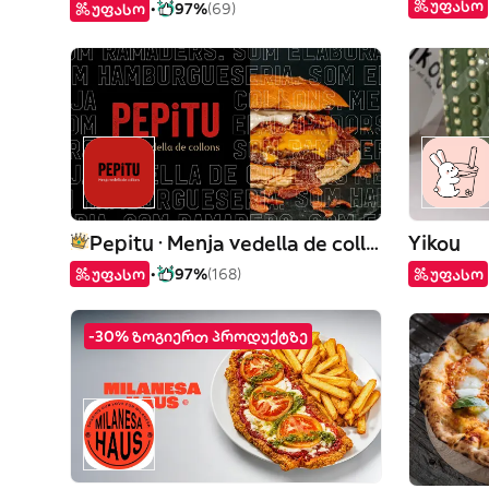
უფასო
უფასო
97%
(69)
Pepitu · Menja vedella de collons
Yikou
უფასო
97%
(168)
უფასო
-30% ზოგიერთ პროდუქტზე