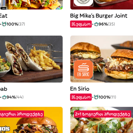
 Eat
Big Mike's Burger Joint
100%
(37)
უფასო
96%
(35)
bab
En Sirio
94%
(44)
უფასო
100%
(11)
ოგიერთ პროდუქტზე
2=1 ზოგიერთ პროდუქტზე