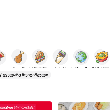
ცა
ქათამი
სენდვიჩები
ქაბაბი
საერთაშორისო
მექსიკურ
ყველაზე რეიტინგული
ოგიერთ პროდუქტზე