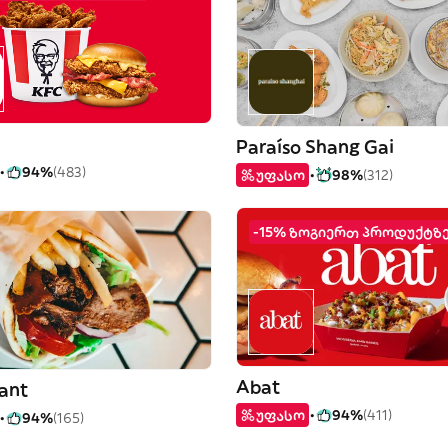
Paraíso Shang Gai
94%
(483)
უფასო
98%
(312)
-15% ზოგიერთ პროდუქტზ
Abat
cant
უფასო
94%
(411)
94%
(165)