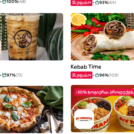
100%
(48)
უფასო
93%
(64)
Kebab Time
97%
(73)
უფასო
96%
(109)
-30% ზოგიერთ პროდუქტზ