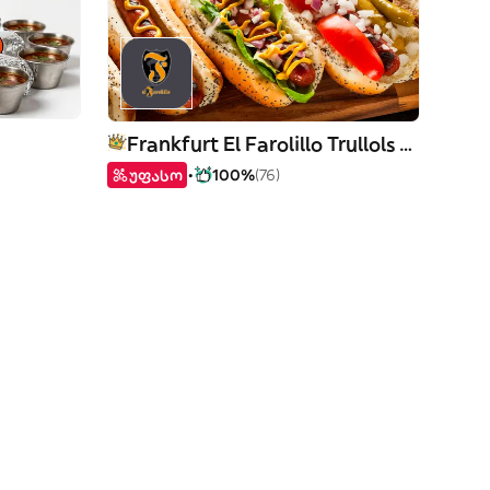
Frankfurt El Farolillo Trullols Parc
უფასო
100%
(76)