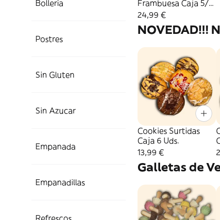
Bolleria
Frambuesa Caja 5/6
pax.
24,99 €
NOVEDAD!!! N
Postres
Sin Gluten
Sin Azucar
Cookies Surtidas
C
Caja 6 Uds.
C
Empanada
13,99 €
Galletas de V
Empanadillas
Refrescos