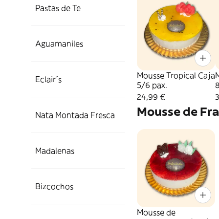
Pastas de Te
Aguamaniles
Mousse Tropical Caja
M
Eclair´s
5/6 pax.
8
24,99 €
Mousse de Fr
Nata Montada Fresca
Madalenas
Bizcochos
Mousse de