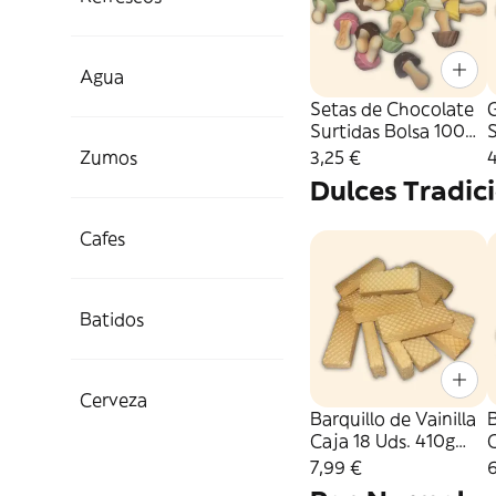
Agua
Setas de Chocolate
G
Surtidas Bolsa 100
S
Gr.
G
Zumos
3,25 €
Dulces Tradic
Cafes
Batidos
Cerveza
Barquillo de Vainilla
Caja 18 Uds. 410g
aprox
7,99 €