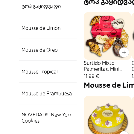
ტოპ გაყიდვა
ტოპ გაყიდვადი
Mousse de Limón
Mousse de Oreo
Surtido Mixto
C
Palmeritas, Mini
C
Mousse Tropical
Croissants y
11,99 €
1
Briochitos Caja 8
Mousse de Li
Uds.
Mousse de Frambuesa
NOVEDAD!!! New York
Cookies