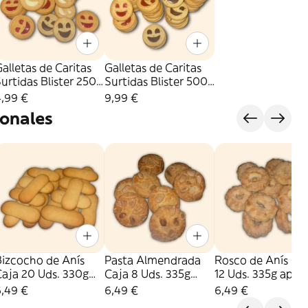
alletas de Caritas
Galletas de Caritas
urtidas Blister 250
Surtidas Blister 500
r.
Gr.
4,99 €
9,99 €
ionales
Bizcocho de Anís
Pasta Almendrada
Rosco de Anís Ca
Caja 20 Uds. 330g
Caja 8 Uds. 335g
12 Uds. 335g apro
aprox
aprox
6,49 €
6,49 €
6,49 €