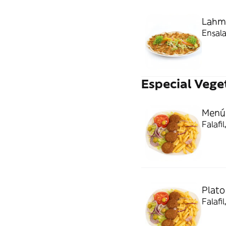
Lahm
Ensala
Especial Vege
Menú 
Falafi
Plato 
Falafi