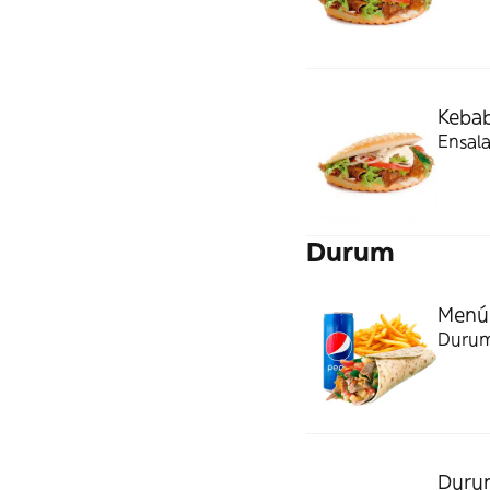
Kebab
Ensala
Durum
Menú
Durum