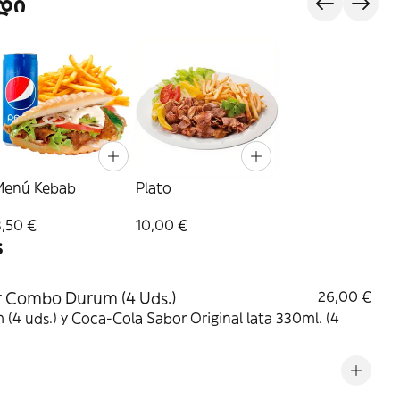
დი
Menú Kebab
Plato
8,50 €
10,00 €
s
 Combo Durum (4 Uds.)
26,00 €
(4 uds.) y Coca-Cola Sabor Original lata 330ml. (4