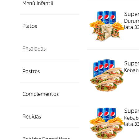
Menú Infantil
Super
Durum 
Platos
lata 3
Ensaladas
Super
Kebab 
Postres
Complementos
Super
Bebidas
Kebabs
lata 3