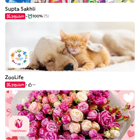
Supta Sakhli
უფასო
100%
(75)
ZooLife
უფასო
--