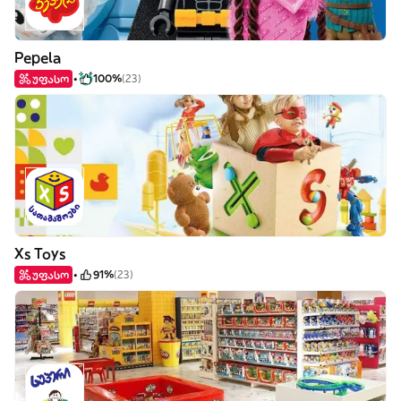
Pepela
უფასო
100%
(23)
Xs Toys
უფასო
91%
(23)