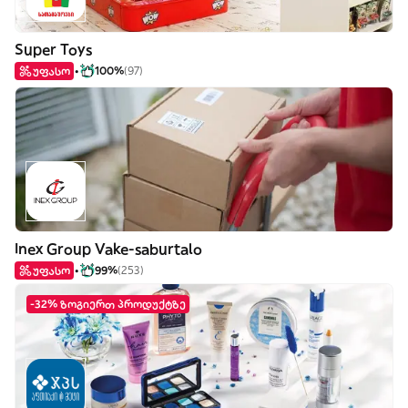
Super Toys
უფასო
100%
(97)
Inex Group Vake-saburtalo
უფასო
99%
(253)
-32% ზოგიერთ პროდუქტზე