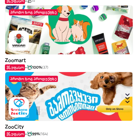
უფასო
--
პრომო ზოგ პროდუქტზე
Zoomart
უფასო
100%
(37)
პრომო ზოგ პროდუქტზე
ZooCity
უფასო
99%
(164)