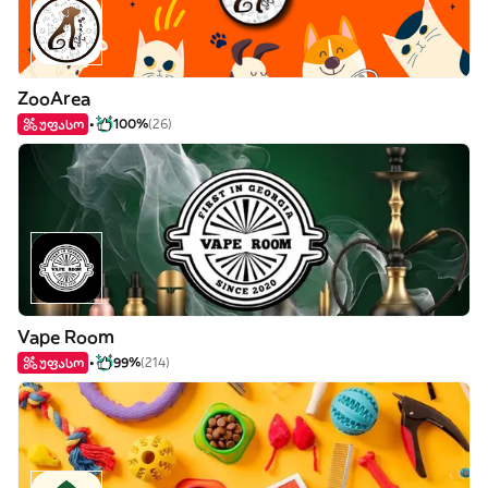
ZooArea
უფასო
100%
(26)
Vape Room
უფასო
99%
(214)