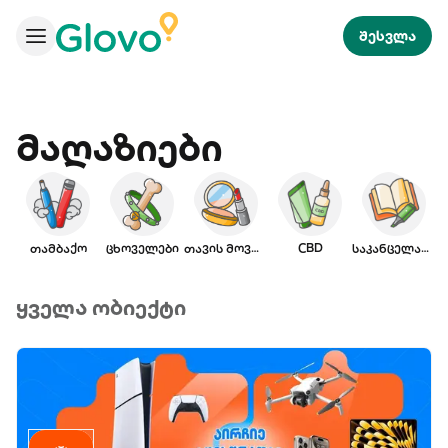
შესვლა
მაღაზიები
თამბაქო
ცხოველები
თავის მოვლა
CBD
საკანცელარიო
ყველა ობიექტი