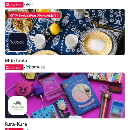
უფასო
--
-31% ზოგიერთ პროდუქტზე
BlueTabla
უფასო
100%
(13)
Kura-Kura