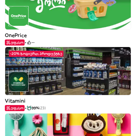
OnePrice
უფასო
--
-20% ზოგიერთ პროდუქტზე
Vitamini
უფასო
99%
(23)