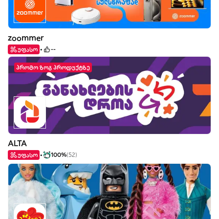
zoommer
უფასო
--
პრომო ზოგ პროდუქტზე
ALTA
უფასო
100%
(52)