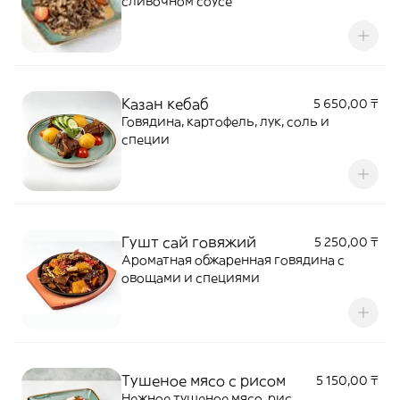
сливочном соусе
Казан кебаб
5 650,00 ₸
Говядина, картофель, лук, соль и
специи
Гушт сай говяжий
5 250,00 ₸
Ароматная обжаренная говядина с
овощами и специями
Тушеное мясо с рисом
5 150,00 ₸
Нежное тушеное мясо, рис