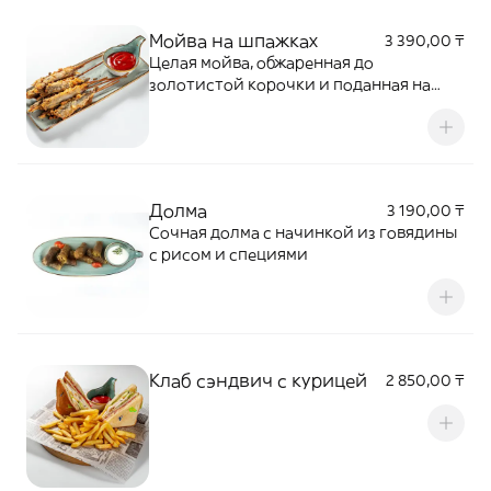
Мойва на шпажках
3 390,00 ₸
Целая мойва, обжаренная до
золотистой корочки и поданная на
шпажках. Подаётся с соусом. Лёгкая и
аппетитная закуска напиткам
Долма
3 190,00 ₸
Сочная долма с начинкой из говядины
с рисом и специями
Клаб сэндвич с курицей
2 850,00 ₸