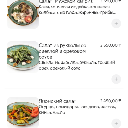
Салат "Мужской каприз"
3 650,00 ₸
Казы, копченая индейка, копченая
колбаса, сыр гауда, жаренные грибы,
соус майонез
Салат из рукколы со
3 650,00 ₸
свеклой в ореховом
соусе
Свекла, моцарелла, руккола, грецкий
орех, ореховый соус
Японский салат
3 450,00 ₸
Огурцы, помидоры, говядина, чеснок,
кинза, масло