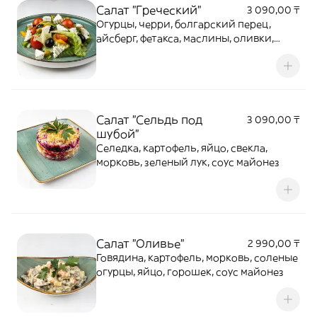
Салат "Греческий"
3 090,00 ₸
Огурцы, черри, болгарский перец,
айсберг, фетакса, маслины, оливки,
лимонный сок, оливковое масло
Салат "Сельдь под
3 090,00 ₸
шубой"
Селедка, картофель, яйцо, свекла,
морковь, зеленый лук, соус майонез
Салат "Оливье"
2 990,00 ₸
Говядина, картофель, морковь, соленые
огурцы, яйцо, горошек, соус майонез