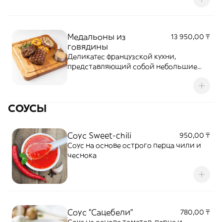
Медальоны из
13 950,00 ₸
говядины
Деликатес французской кухни,
представляющий собой небольшие
отбивные круглой формы
СОУСЫ
Соус Sweet-chili
950,00 ₸
Соус на основе острого перца чили и
чеснока
Соус "Сацебели"
780,00 ₸
Соус на основе томатов, перца и