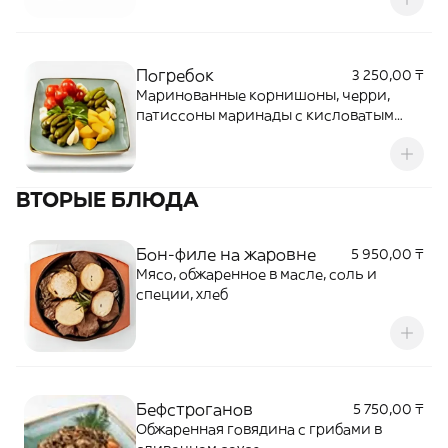
Погребок
3 250,00 ₸
Маринованные корнишоны, черри,
патиссоны маринады с кисловатым
послевкусием
ВТОРЫЕ БЛЮДА
Бон-филе на жаровне
5 950,00 ₸
Мясо, обжаренное в масле, соль и
специи, хлеб
Бефстроганов
5 750,00 ₸
Обжаренная говядина с грибами в