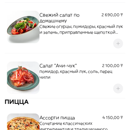
Свежий салат по
2 690,00 ₸
домашнему
Свежие огурцы, помидоры, красный лук
и зелень, приправленные щепоткой
соли и каплей растительного масла.
Простой, вкусный и знакомый с детства
салат. Жаңа қияр, қызанақ, қызыл пияз
және көк шөптер. Тұз және өсімдік
майымен жеңіл дәмделген. Балалық
Салат "Ачи-чук"
2 100,00 ₸
шақтың дәмі — қарапайым әрі дәмді.
помидор, красный лук, соль, перец
чили
ПИЦЦА
Ассорти пицца
4 150,00 ₸
Сочетание классических
ингредиентов и традиционного