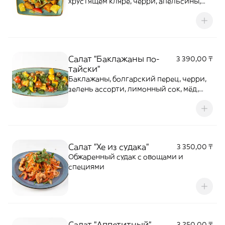
хрустящем кляре, черри, апельсины,
шпинат и кунжут в цитрусовой
заправке. Свежий, яркий и
оригинальный вкус с восточной
ноткой. Идеальный выбор для
любителей лёгких и необычных
Салат "Баклажаны по-
3 390,00 ₸
салатов!
тайски"
Баклажаны, болгарский перец, черри,
зелень ассорти, лимонный сок, мёд,
оливковое масло
Салат "Хе из судака"
3 350,00 ₸
Обжаренный судак с овощами и
специями
Салат "Аппетитный"
3 250,00 ₸