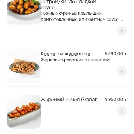
остром/кисло сладком
соусе
Нежные куриные крылышки,
приготовленные в пикантном соусе :
острый или кисло-сладкий. Посыпаны
кунжутом и украшены зеленью.
Отличная закуска к напиткам или для
дружеской компании.
Креветки жаренные
5 290,00 ₸
Жареные креветки со специями
Жареный чечел Granat
4 950,00 ₸