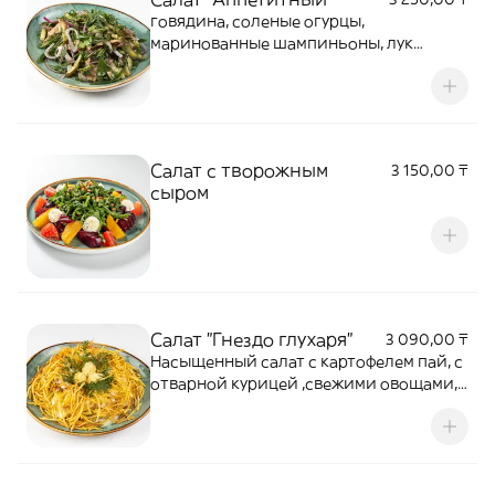
говядина, соленые огурцы,
маринованные шампиньоны, лук
шалот, горчица, масло
Салат с творожным
3 150,00 ₸
сыром
Салат "Гнездо глухаря"
3 090,00 ₸
Насыщенный салат с картофелем пай, с
отварной курицей ,свежими овощами,
заправленный соусом на основе
майонеза