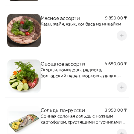
чёрной икрой. Изысканная холодная
закуска для ценителей морских
деликатесов.
Мясное ассорти
9 850,00 ₸
Казы, жайя, язык, колбаса из индейки
Овощное ассорти
4 650,00 ₸
Огурцы, помидоры, редиска,
болгарский перец, морковь, зелень,
фетакса
Сельдь по-русски
3 950,00 ₸
Сочная соленая сельдь с нежным
картофелем, хрустящими огурчиками и
луком