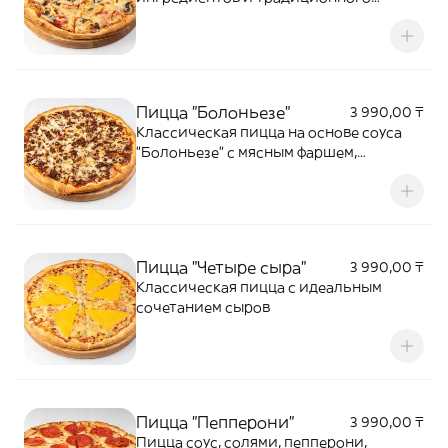
томатного соуса
Пицца "Болоньезе"
3 990,00 ₸
Классическая пицца на основе соуса
"Болоньезе" с мясным фаршем,
томатами, зеленью, специями
Пицца "Четыре сыра"
3 990,00 ₸
Классическая пицца с идеальным
сочетанием сыров
Пицца "Пепперони"
3 990,00 ₸
Пицца соус, солями, пепперони,