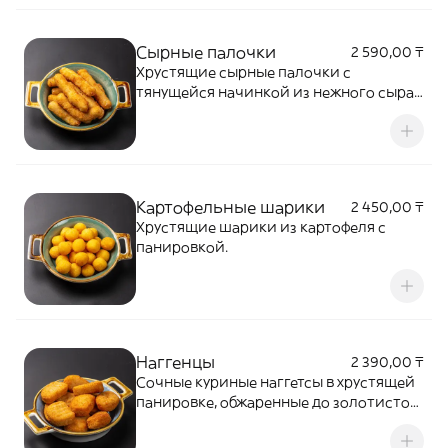
Сырные палочки
2 590,00 ₸
Хрустящие сырные палочки с
тянущейся начинкой из нежного сыра,
обжаренные до золотистой корочки.
Подаются с соусом. Горячая, ароматная
и сытная закуска
Картофельные шарики
2 450,00 ₸
Хрустящие шарики из картофеля с
панировкой.
Наггенцы
2 390,00 ₸
Сочные куриные наггетсы в хрустящей
панировке, обжаренные до золотистой
корочки. Подаются с сырным соусом.
Отличный выбор для перекуса или