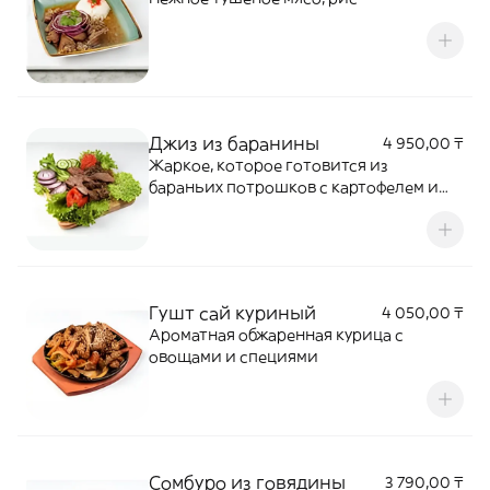
Джиз из баранины
4 950,00 ₸
Жаркое, которое готовится из
бараньих потрошков с картофелем и
луком
Гушт сай куриный
4 050,00 ₸
Ароматная обжаренная курица с
овощами и специями
Сомбуро из говядины
3 790,00 ₸