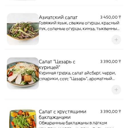
Азиатский салат
3 450,00 ₸
Говяжий язык, свежие огурцы, красный
лук, соленые огурцы, кинза, тыквенные
семечки, горчица, оливковое масло
Салат "Цезарь с
3 390,00 ₸
курицей"
Куриная грудка, салат айсберг, черри,
сухарики, соус "Цезарь", ароматный
пармезан
Салат с хрустящими
3 390,00 ₸
баклажанами
Обжаренные баклажаны в лёгком