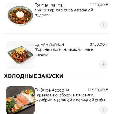
Гонфан лагман
3 250,00 ₸
Дуэт отварного риса и жареной
подливы
Цомян лагман
3 150,00 ₸
Жареный лагман, овощи, соль и
специи
ХОЛОДНЫЕ ЗАКУСКИ
Рыбное Ассорти
13 950,00 ₸
Нарезка из слабосолёной семги,
скумбрии, масляной и копчёной рыбы.
Подаётся с лимоном, зеленью,
оливками и тарталетками с красной и