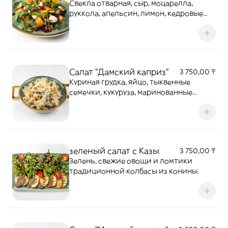
Свекла отварная, сыр, моцарелла,
руккола, апельсин, лимон, кедровые
орешки мед, оливковое масло
Салат "Дамский каприз"
3 750,00 ₸
Куриная грудка, яйцо, тыквенные
семечки, кукуруза, маринованные
шампиньоны
зеленый салат с Казы
3 750,00 ₸
Зелень, свежие овощи и ломтики
традиционной колбасы из конины.