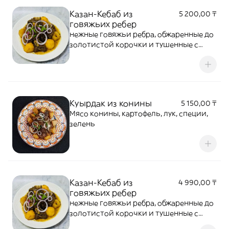
Казан-Кебаб из
5 200,00 ₸
говяжьих ребер
нежные говяжьи ребра, обжаренные до
золотистой корочки и тушенные с
картофелем
Куырдак из конины
5 150,00 ₸
Мясо конины, картофель, лук, специи,
зелень
Казан-Кебаб из
4 990,00 ₸
говяжьих ребер
нежные говяжьи ребра, обжаренные до
золотистой корочки и тушенные с
картофелем