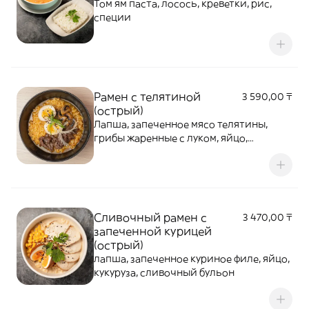
Том ям паста, лосось, креветки, рис,
специи
Рамен с телятиной
3 590,00 ₸
(острый)
Лапша, запеченное мясо телятины,
грибы жаренные с луком, яйцо,
пекинская капуста, специи
Сливочный рамен с
3 470,00 ₸
запеченной курицей
(острый)
лапша, запеченное куриное филе, яйцо,
кукуруза, сливочный бульон