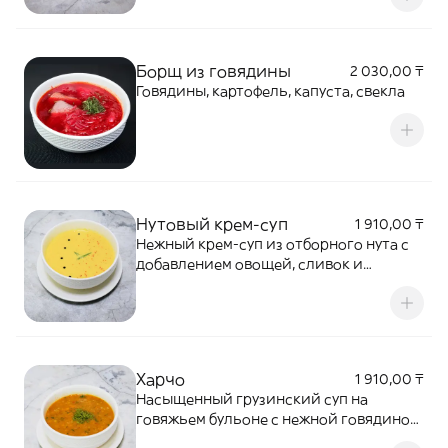
и репчатым луком. Сытное и
согревающее блюдо с насыщенным
домашним вкусом.
Борщ из говядины
2 030,00 ₸
Говядины, картофель, капуста, свекла
Нутовый крем-суп
1 910,00 ₸
Нежный крем-суп из отборного нута с
добавлением овощей, сливок и
ароматных специй. Обладает
бархатистой текстурой, насыщенным
вкусом
Харчо
1 910,00 ₸
Насыщенный грузинский суп на
говяжьем бульоне с нежной говядиной,
рисом, томатами, ароматными