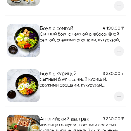
тарелка, овощная тарелка, маслины,
оливки, тостовый багет, сливочное
масло, клубничное варенье, мед,
нутелла
Боул с семгой
4 190,00 ₸
Сытный боул с нежной слабосолёной
семгой, свежими овощами, кукурузой,
краснокочанной капустой, огурцом,
томатами черри, сливочным сыром и
фирменной азиатской заправкой.
Боул с курицей
3 230,00 ₸
Сытный боул с сочной курицей,
свежими овощами, кукурузой,
краснокочанной капустой, огурцом,
томатами черри, отварным яйцом и
сливочным сыром. Подаётся с
фирменной азиатской заправкой.
Английский завтрак
3 230,00 ₸
яичница глазунья, говяжьи сосиски
халяль, копченая индейка, жаренные