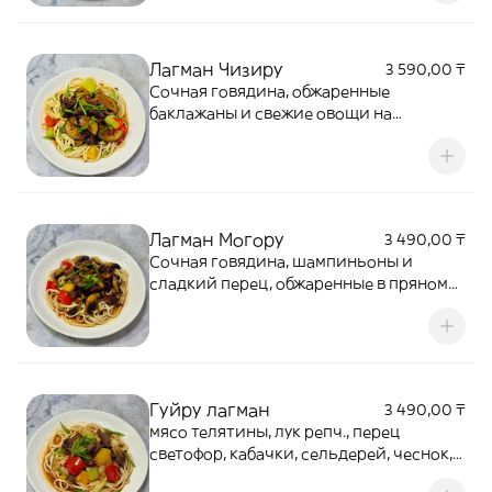
Лагман Чизиру
3 590,00 ₸
Сочная говядина, обжаренные
баклажаны и свежие овощи на
домашней лапше подаются в
насыщенном пряном соусе.
Традиционный лагман с
выразительным вкусом и аппетитным
ароматом восточной кухни
Лагман Могору
3 490,00 ₸
Сочная говядина, шампиньоны и
сладкий перец, обжаренные в пряном
соусе и поданные с домашней лапшой.
Настоящий вкус восточной кухни
Гуйру лагман
3 490,00 ₸
мясо телятины, лук репч., перец
светофор, кабачки, сельдерей, чеснок,
специи, яичный омлет, кинза, петрушка,