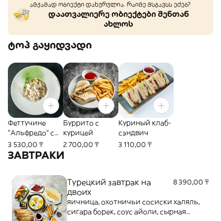
ამჟამად ობიექტი დახურულია. რაიმე მსგავსს ეძებ?
დაათვალიერე ობიექტები შენთან
ახლოს
ტოპ გაყიდვადი
Феттучине
Буррито с
Куриный клаб-
"Альфредо" с
курицей
сэндвич
курицей и
3 530,00 ₸
2 700,00 ₸
3 110,00 ₸
грибами
ЗАВТРАКИ
Турецкий завтрак на
8 390,00 ₸
двоих
яичница, охотничьи сосиски халяль,
сигара борек, соус айоли, сырная