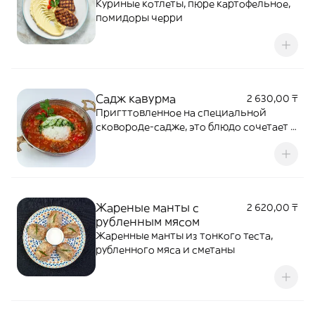
Куриные котлеты, пюре картофельное,
помидоры черри
Садж кавурма
2 630,00 ₸
Пригттовленное на специальной
сковороде-садже, это блюдо сочетает в
себе мягкость и ароматность мяса,
пропитанного специями и травами, с
богатством овощного ассорти
Жареные манты с
2 620,00 ₸
рубленным мясом
Жаренные манты из тонкого теста,
рубленного мяса и сметаны