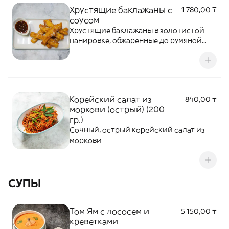
Хрустящие баклажаны с
1 780,00 ₸
соусом
Хрустящие баклажаны в золотистой
панировке, обжаренные до румяной
корочки. Подаются с пикантным
сладко-острым соусом и лёгкой
сырной стружкой.
Корейский салат из
840,00 ₸
моркови (острый) (200
гр.)
Сочный, острый корейский салат из
моркови
СУПЫ
Том Ям с лососем и
5 150,00 ₸
креветками