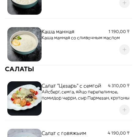
Каша манная
1 190,00 ₸
Каша манная со сливочным маслом
САЛАТЫ
Салат "Цезарь" с семгой
4 310,00 ₸
Айсберг, семга, яйцо перепелиное,
помидор черри, сыр Пармезан, крутоны
Салат с говяжьим
4 190,00 ₸