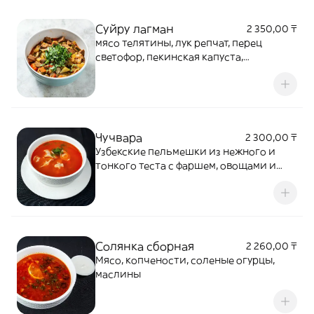
Суйру лагман
2 350,00 ₸
мясо телятины, лук репчат, перец
светофор, пекинская капуста,
сельдерей, семнок, картофель,
морковь, редька, помидор, специи,
петрушка, тесто
Чучвара
2 300,00 ₸
Узбекские пельмешки из нежного и
тонкого теста с фаршем, овощами и
специями
Солянка сборная
2 260,00 ₸
Мясо, копчености, соленые огурцы,
маслины