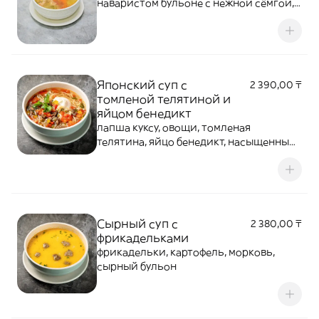
наваристом бульоне с нежной сёмгой,
судаком, картофелем, морковью, луком
и свежей зеленью. Классическое
сочетание благородной рыбы и
натуральных специй придает блюду
насыщенный вкус и тонкий аромат.
Японский суп с
2 390,00 ₸
томленой телятиной и
яйцом бенедикт
лапша куксу, овощи, томленая
телятина, яйцо бенедикт, насыщенный
говяжий бульон
Сырный суп с
2 380,00 ₸
фрикадельками
фрикадельки, картофель, морковь,
сырный бульон