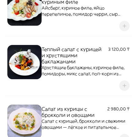
куриным филе
Айсберг, куриное филе, яйцо
перепелиное, помидор черри, сыр
Пармезан, крутоны
Теплый салат с курицей
3 120,00 ₸
и хрустящими
баклажанами
Хрустящие баклажаны, куриное филе,
помидоры, микс салат, поп-корн из
рисовой бумаги, заправляется кисло-
сладким соусом
Салат из курицы с
2 980,00 ₸
брокколи и овощами
Салат с курицей, брокколи и свежими
овощами — лёгкое и питательное
блюдо, в котором нежное куриное филе