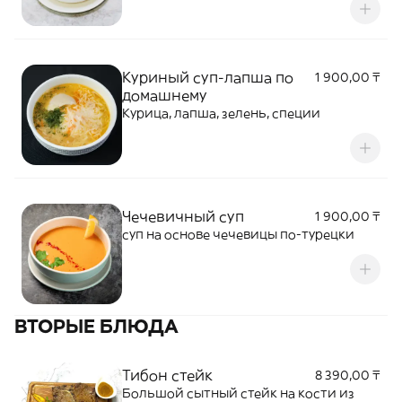
специями, чесноком и свежей зеленью.
Обладает ярким, пряным вкусом с
легкой кислинкой и согревающим
ароматом
Куриный суп-лапша по
1 900,00 ₸
домашнему
Курица, лапша, зелень, специи
Чечевичный суп
1 900,00 ₸
суп на основе чечевицы по-турецки
ВТОРЫЕ БЛЮДА
Тибон стейк
8 390,00 ₸
Большой сытный стейк на кости из