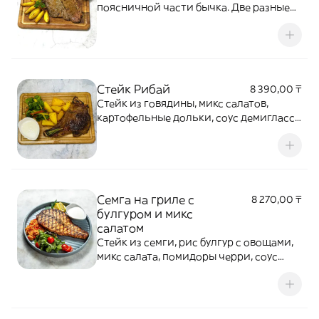
поясничной части бычка. Две разные
текстуры мяса: тающее во рту филе и
брутальный сочный край
Стейк Рибай
8 390,00 ₸
Стейк из говядины, микс салатов,
картофельные дольки, соус демигласс,
помидоры черри
Семга на гриле с
8 270,00 ₸
булгуром и микс
салатом
Стейк из семги, рис булгур с овощами,
микс салата, помидоры черри, соус
сливочный