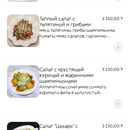
хрустящими миндальными лепестками
и фирменной бальзамической
заправкой, создавая гармоничное
Теплый салат с
3 350,00 ₸
сочетание сладких, свежих и
телятиной и грибами
пикантных вкусов.
мясо телятины, грибы шампиньоны,
томаты, микс салатов, горчично-
медовый соус, лук порей в кляре,
бальзамический крем, сыр пармезан
Салат с хрустящей
3 230,00 ₸
курицей и жаренными
шампиньонами
Аппетитное сочетание сочного
куриного филе в золотистой
панировке, ароматных шампиньонов и
свежих овощей. Дополняется
фирменной заправкой, которая
подчёркивает насыщенный вкус
каждого ингредиента.
Салат "Цезарь" с
3 230,00 ₸