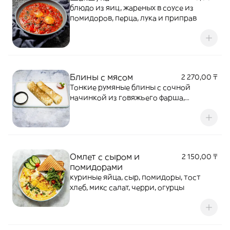
блюдо из яиц, жареных в соусе из
помидоров, перца, лука и приправ
Блины с мясом
2 270,00 ₸
Тонкие румяные блины с сочной
начинкой из говяжьего фарша,
обжаренного с луком и ароматными
специями. Подаются с соусом
дзадзики.
Омлет с сыром и
2 150,00 ₸
помидорами
куриные яйца, сыр, помидоры, тост
хлеб, микс салат, черри, огурцы