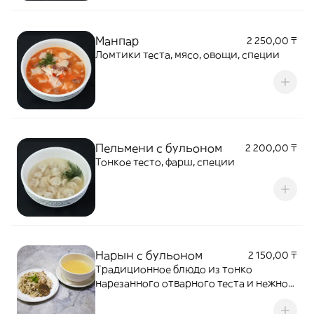
Манпар
2 250,00 ₸
Ломтики теста, мясо, овощи, специи
Пельмени с бульоном
2 200,00 ₸
Тонкое тесто, фарш, специи
Нарын с бульоном
2 150,00 ₸
Традиционное блюдо из тонко
нарезанного отварного теста и нежной
конины, подается с ароматным
наваристым бульоном, свежей зеленью