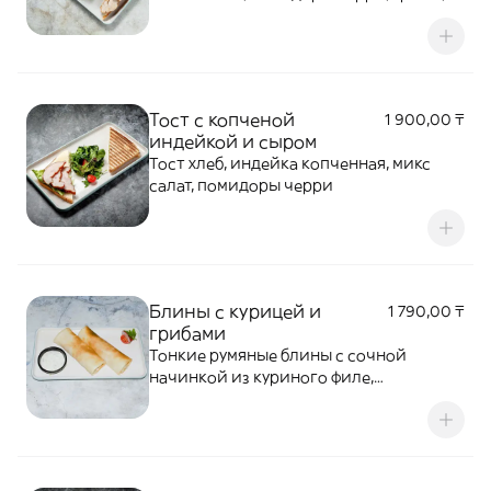
лук, сливки
Тост с копченой
1 900,00 ₸
индейкой и сыром
Тост хлеб, индейка копченная, микс
салат, помидоры черри
Блины с курицей и
1 790,00 ₸
грибами
Тонкие румяные блины с сочной
начинкой из куриного филе,
шампиньонов и обжаренного лука.
Подаются с соусом дзадзики.