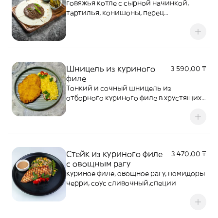
говяжья котле с сырной начинкой,
тартилья, конишоны, перец
халапеньо,соус шашлычный
Шницель из куриного
3 590,00 ₸
филе
Тонкий и сочный шницель из
отборного куриного филе в хрустящих
панировочных сухарях, отлично
сочетается с макаронами рисони в
сливочной заправке.
Стейк из куриного филе
3 470,00 ₸
с овощным рагу
куриное филе, овощное рагу, помидоры
черри, соус сливочный,специи