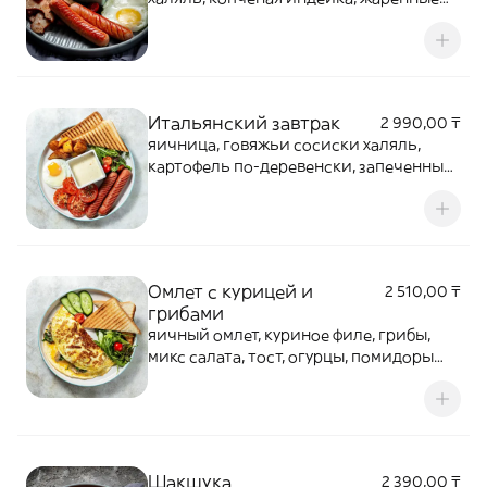
шампиньоны с луком, белая фасоль в
томатном соусе, микс салат, тостовый
хлеб
Итальянский завтрак
2 990,00 ₸
яичница, говяжьи сосиски халяль,
картофель по-деревенски, запеченные
томаты, заправленные проавнскими
травами, фирменный сырный соус,
микс салат, тостовый хлеб
Омлет с курицей и
2 510,00 ₸
грибами
яичный омлет, куриное филе, грибы,
микс салата, тост, огурцы, помидоры
черри
Шакшука
2 390,00 ₸