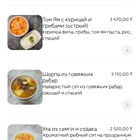
Том Ям с курицей и
3 470,00 ₸
грибами (острый)
куриное филе, грибы, том ям паста, рис,
специй
Шорпа из говяжьих
3 110,00 ₸
ребер
Наваристый суп из говяжьих ребер,
овощей и специй
Уха из семги и судака
2 520,00 ₸
Ароматный рыбный суп на прозрачном