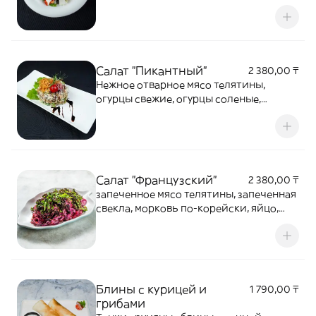
лимонный сок, лук красный, кинза
свежая
Салат "Пикантный"
2 380,00 ₸
Нежное отварное мясо телятины,
огурцы свежие, огурцы соленые,
листья салата, хрустящий картофель
пай, заправленный майонезом
Салат "Французский"
2 380,00 ₸
запеченное мясо телятины, запеченная
свекла, морковь по-корейски, яйцо,
огурец, помидор, кукуруза, картофель
пай, майонез, лист салата
Блины с курицей и
1 790,00 ₸
грибами