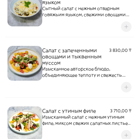
языком
Сытный салат с нежным отварным
говяжьим языком, свежими овощами.
Заправляется фирменным соусом,
гармоничное сочетание насыщенного
вкуса, сочности и легкой пикантности.
Салат с запеченными
3 830,00 ₸
овощами и тыквенным
муссом
Изысканное авторское блюдо,
объединяющее теплоту и свежесть.
Карамелизированные запеченные
овощи подаются на подушке из
нежного, воздушного тыквенного мусса
с легким акцентом пряных специй.
Салат с утиным филе
3 710,00 ₸
Изысканный салат с нежным утиным
филе, миксом свежих салатных листьев,
сочными дольками апельсина и
томатами черри . Дополняется