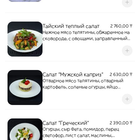
сочетается с хрустящей брокколи,
сочными овощами и деликатной
заправкой.
Тайский теплый салат
2 760,00 ₸
Нежное мясо телятины, обжаренное на
сковороде, с овощами, заправленный
соевым соусом
Салат "Мужской каприз"
2 630,00 ₸
Отварное мясо телятины, отварный
картофель, соленые огурцы, яйцо
куриное, сыр Моцарелла, майонез
Салат "Греческий"
2 390,00 ₸
Огурцы, сыр Фета, помидор, перец
светофор, лист салат, маслины,