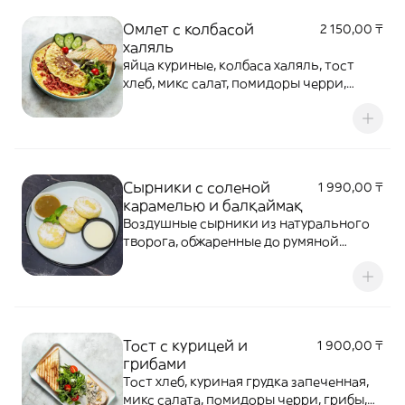
Омлет с колбасой
2 150,00 ₸
халяль
яйца куриные, колбаса халяль, тост
хлеб, микс салат, помидоры черри,
огурцы
Сырники с соленой
1 990,00 ₸
карамелью и балқаймақ
Воздушные сырники из натурального
творога, обжаренные до румяной
корочки. Подаются с бархатистым
карамельным соусом и балкаймаком
Тост с курицей и
1 900,00 ₸
грибами
Тост хлеб, куриная грудка запеченная,
микс салата, помидоры черри, грибы,