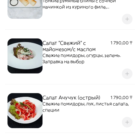
Тонкие румяные блины с сочной
начинкой из куриного филе,
шампиньонов и обжаренного лука.
Подаются с соусом дзадзики.
Салат "Свежий" с
1 790,00 ₸
майонезом/с маслом
Свежие помидоры, огурцы, зелень.
Заправка на выбор
Салат Ачучук (острый)
1 790,00 ₸
Свежие помидоры, лук, листья салата,
специи