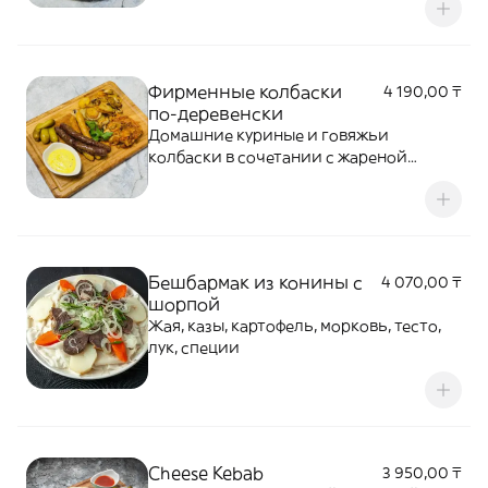
Фирменные колбаски
4 190,00 ₸
по-деревенски
Домашние куриные и говяжьи
колбаски в сочетании с жареной
картошкой с грибами
Бешбармак из конины с
4 070,00 ₸
шорпой
Жая, казы, картофель, морковь, тесто,
лук, специи
Cheese Kebab
3 950,00 ₸