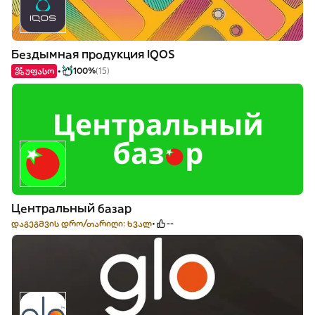
Бездымная продукция IQOS
უფასო
100%
(15)
Центральный базар
დაგეგმვის დრო/თარიღი: ხვალ
--