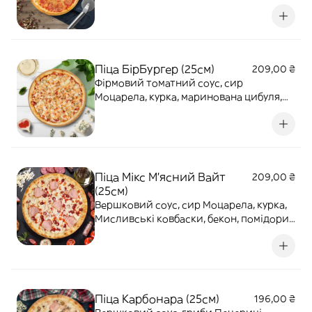
Піца БірБургер (25см)
209,00 ₴
Фірмовий томатний соус, сир
Моцарела, курка, маринована цибуля,
помідори, солоні огірки, соус Бургер.
435г
Піца Мікс М'ясний Вайт
209,00 ₴
(25см)
Вершковий соус, сир Моцарела, курка,
Мисливські ковбаски, бекон, помідори.
370г
Піца Карбонара (25см)
196,00 ₴