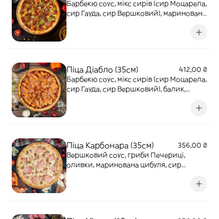
Барбекю соус, мікс сирів (сир Моцарела,
сир Гауда, сир Вершковий), маринована
цибуля, гриби Печериці, солоні огірки,
Пепероні, Мисливські ковбаски, зелена
цибуля, соус Світ Чилі. 855г
Піца Діабло (35см)
412,00 ₴
Барбекю соус, мікс сирів (сир Моцарела,
сир Гауда, сир Вершковий), балик,
перець Чилі, Болгарський перець,
бекон, соус Бургер. 815г
Піца Карбонара (35см)
356,00 ₴
Вершковий соус, гриби Печериці,
оливки, маринована цибуля, сир
Моцарела, бекон, шинка. 735г