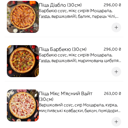
Піца Діабло (30см)
296,00 ₴
Барбекю соус, мікс сирів (Моцарела,
Гауда, вершковий), балик, перець Чілі,
болгарський перець, бекон, соус Бургер
. 540г
Піца Барбекю (30см)
296,00 ₴
Барбекю соус, мікс сирів (Моцарела,
Гауда, вершковий), маринована цибуля,
печериці, солоні огірки, пепероні,
мисливські ковбаски, зелена цибуля,
соус Світ Чілі. 525г
Піца Мікс М'ясний Вайт
263,00 ₴
(30см)
Вершковий соус, сир Моцарела, курка,
мисливські ковбаски, бекон, помідори.
470г