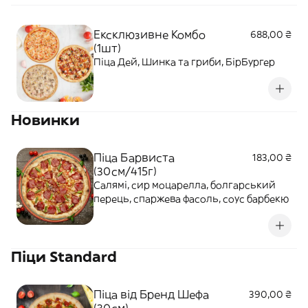
Ексклюзивне Комбо
688,00 ₴
(1шт)
Піца Дей, Шинка та гриби, БірБургер
Новинки
Піца Барвиста
183,00 ₴
(30см/415г)
Салямі, сир моцарелла, болгарський
перець, спаржева фасоль, соус барбекю
Піци Standard
Піца від Бренд Шефа
390,00 ₴