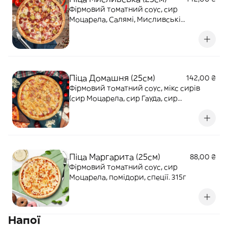
Фірмовий томатний соус, сир
Моцарела, Салямі, Мисливські
ковбаски, солоні огірки, маринована
цибуля. 345г
Піца Домашня (25см)
142,00 ₴
Фірмовий томатний соус, мікс сирів
(сир Моцарела, сир Гауда, сир
Вершковий), солоні огірки, Салямі, соус
Бургер. 350г
Піца Маргарита (25см)
88,00 ₴
Фірмовий томатний соус, сир
Моцарела, помідори, спеції. 315г
Напої