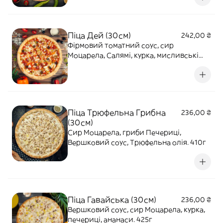
Піца Дей (30см)
242,00 ₴
Фірмовий томатний соус, сир
Моцарела, Салямі, курка, мисливські
ковбаски, помідори, печериці, маслини,
оливки, болгарський перець, соус Світ
Чілі. 530г
Піца Трюфельна Грибна
236,00 ₴
(30см)
Сир Моцарела, гриби Печериці,
Вершковий соус, Трюфельна олія. 410г
Піца Гавайська (30см)
236,00 ₴
Вершковий соус, сир Моцарела, курка,
печериці, ананаси. 425г