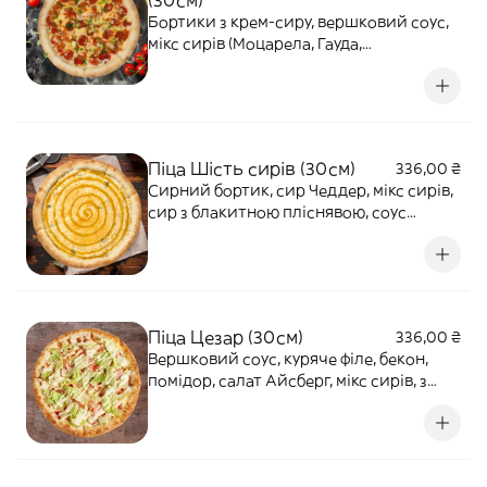
(30см)
Бортики з крем-сиру, вершковий соус,
мікс сирів (Моцарела, Гауда,
вершковий), сир Чеддер, маринована
цибуля, курка, пепероні, помідори, соус
Світ Чілі, зелена цибуля. 635г
Піца Шість сирів (30см)
336,00 ₴
Сирний бортик, сир Чеддер, мікс сирів,
сир з блакитною пліснявою, соус
Медово-гірчичний, соус Вершковий.
490г
Піца Цезар (30см)
336,00 ₴
Вершковий соус, куряче філе, бекон,
помідор, салат Айсберг, мікс сирів, з
соусом Цезарио. 555г