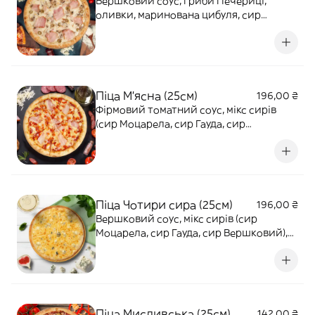
Вершковий соус, гриби Печериці,
оливки, маринована цибуля, сир
Моцарела, бекон, шинка. 340г
Піца М'ясна (25см)
196,00 ₴
Фірмовий томатний соус, мікс сирів
(сир Моцарела, сир Гауда, сир
Вершковий), шинка, Салямі, бекон,
маринована цибуля, помідори. 360г
Піца Чотири сира (25см)
196,00 ₴
Вершковий соус, мікс сирів (сир
Моцарела, сир Гауда, сир Вершковий),
сир з блакитною пліснявою. 310г
Піца Мисливська (25см)
142,00 ₴