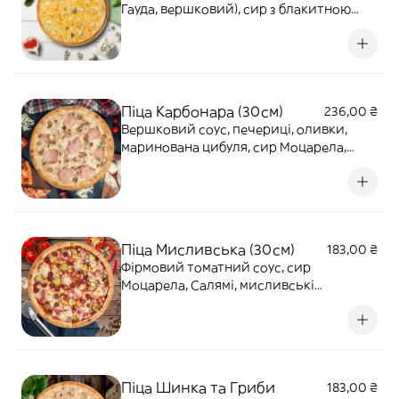
Гауда, вершковий), сир з блакитною
пліснявою. 430г
Піца Карбонара (30см)
236,00 ₴
Вершковий соус, печериці, оливки,
маринована цибуля, сир Моцарела,
бекон, шинка. 490г
Піца Мисливська (30см)
183,00 ₴
Фірмовий томатний соус, сир
Моцарела, Салямі, мисливські
ковбаски, солоні огірки, маринована
цибуля. 440г
Піца Шинка та Гриби
183,00 ₴