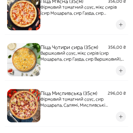
Піца М'ясна (35см)
356,00 ₴
Фірмовий томатний соус, мікс сирів
(сир Моцарела, сир Гауда, сир
Вершковий), шинка, Салямі, бекон,
маринована цибуля, помідори. 800г
Піца Чотири сира (35см)
356,00 ₴
Вершковий соус, мікс сирів (сир
Моцарела, сир Гауда, сир Вершковий),
сир з блакитною пліснявою. 705г
Піца Мисливська (35см)
296,00 ₴
Фірмовий томатний соус, сир
Моцарела, Салямі, Мисливські
ковбаски, солоні огірки, маринована
цибуля. 770г