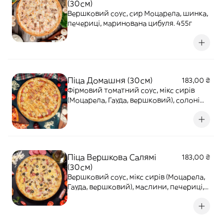
(30см)
Вершковий соус, сир Моцарела, шинка,
печериці, маринована цибуля. 455г
Піца Домашня (30см)
183,00 ₴
Фірмовий томатний соус, мікс сирів
(Моцарела, Гауда, вершковий), солоні
огірки, Салямі, соус Бургер . 445г
Піца Вершкова Салямі
183,00 ₴
(30см)
Вершковий соус, мікс сирів (Моцарела,
Гауда, вершковий), маслини, печериці,
курка, Салямі, маринована цибуля. 420г