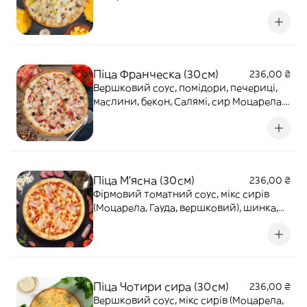
Піца Франческа (30см)
236,00 ₴
Вершковий соус, помідори, печериці,
маслини, бекон, Салямі, сир Моцарела.
470г
Піца М'ясна (30см)
236,00 ₴
Фірмовий томатний соус, мікс сирів
(Моцарела, Гауда, вершковий), шинка,
Салямі, бекон, маринована цибуля,
помідори. 525г
Піца Чотири сира (30см)
236,00 ₴
Вершковий соус, мікс сирів (Моцарела,