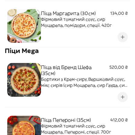
Піца Маргарита (30см)
134,00 ₴
Фірмовий томатний соус, сир
Моцарела, помідори, спеції. 420г
Піци Mega
Піца від Бренд Шефа
520,00 ₴
(35см)
Бортики з Крем-сиру, Вершковий соус,
мікс сирів (сир Моцарела, сир Гауда, сир
Вершковий), сир Чеддер, маринована
цибуля, курка, Пепероні, помідори, соус
Світ Чилі, зелена цибуля. 945г
Піца Пепероні (35см)
412,00 ₴
Фірмовий томатний соус, сир
Моцарела, Пепероні, спеції. 700г