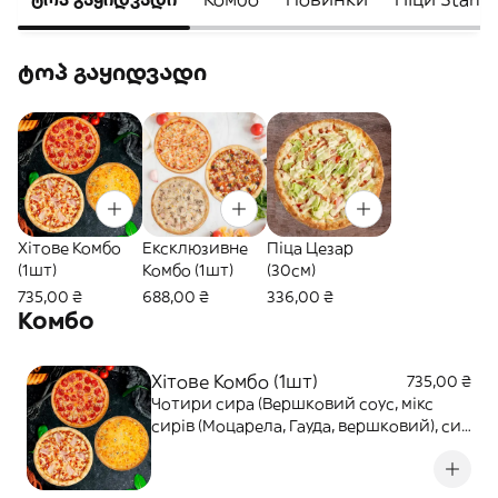
ტოპ გაყიდვადი
Хітове Комбо
Ексклюзивне
Піца Цезар
(1шт)
Комбо (1шт)
(30см)
735,00 ₴
688,00 ₴
336,00 ₴
Комбо
Хітове Комбо (1шт)
735,00 ₴
Чотири сира (Вершковий соус, мікс
сирів (Моцарела, Гауда, вершковий), сир
з блакитною пліснявою) Пепероні
(Фірмовий томатний соус, сир
Моцарела, пепероні, спеції) М'ясна