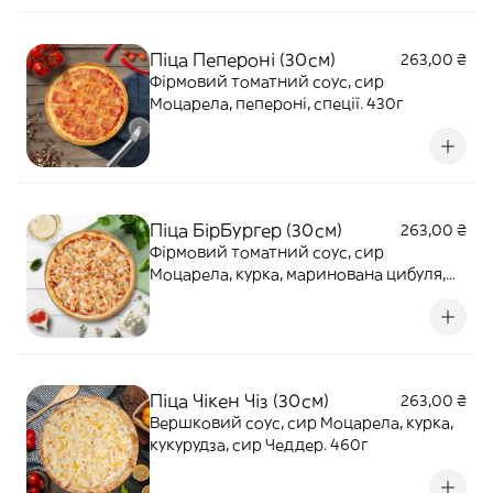
Піца Пепероні (30см)
263,00 ₴
Фірмовий томатний соус, сир
Моцарела, пепероні, спеції. 430г
Піца БірБургер (30см)
263,00 ₴
Фірмовий томатний соус, сир
Моцарела, курка, маринована цибуля,
помідори, солоні огірки, соус Бургер.
590г
Піца Чікен Чіз (30см)
263,00 ₴
Вершковий соус, сир Моцарела, курка,
кукурудза, сир Чеддер. 460г