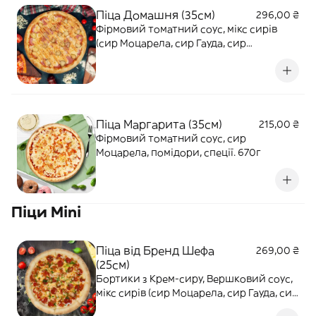
Піца Домашня (35см)
296,00 ₴
Фірмовий томатний соус, мікс сирів
(сир Моцарела, сир Гауда, сир
Вершковий), солоні огірки, Салямі, соус
Бургер. 750г
Піца Маргарита (35см)
215,00 ₴
Фірмовий томатний соус, сир
Моцарела, помідори, спеції. 670г
Піци Mini
Піца від Бренд Шефа
269,00 ₴
(25см)
Бортики з Крем-сиру, Вершковий соус,
мікс сирів (сир Моцарела, сир Гауда, сир
Вершковий), сир Чеддер, маринована