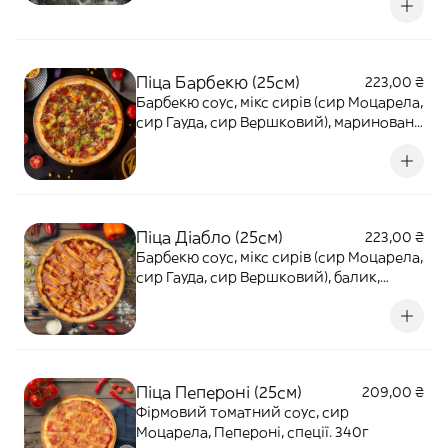
цибуля, курка, Пепероні, помідори, соус
Світ Чилі, зелена цибуля. 485г
Піца Барбекю (25см)
223,00 ₴
Барбекю соус, мікс сирів (сир Моцарела,
сир Гауда, сир Вершковий), маринована
цибуля, гриби Печериці, солоні огірки,
Пепероні, Мисливські ковбаски, зелена
цибуля, соус Світ Чилі. 415г
Піца Діабло (25см)
223,00 ₴
Барбекю соус, мікс сирів (сир Моцарела,
сир Гауда, сир Вершковий), балик,
перець Чилі, Болгарський перець,
бекон, соус Бургер. 385г
Піца Пепероні (25см)
209,00 ₴
Фірмовий томатний соус, сир
Моцарела, Пепероні, спеції. 340г