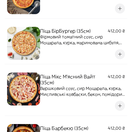
Піца БірБургер (35см)
412,00 ₴
Фірмовий томатний соус, сир
Моцарела, курка, маринована цибуля,
помідори, солоні огірки, соус Бургер.
860г
Піца Мікс М'ясний Вайт
412,00 ₴
(35см)
Вершковий соус, сир Моцарела, курка,
Мисливські ковбаски, бекон, помідори.
770г
Піца Барбекю (35см)
412,00 ₴