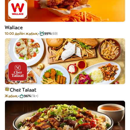
Wallace
10:00 дейін жабық
99%
(69)
Chez Talaat
Жабық
96%
(1k+)