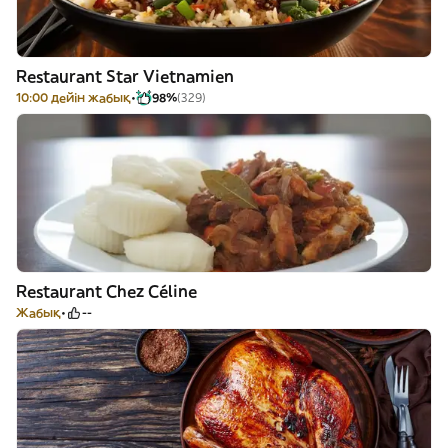
Restaurant Star Vietnamien
10:00 дейін жабық
98%
(329)
Restaurant Chez Céline
Жабық
--