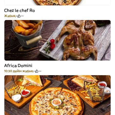
Chez le chef Ro
Жабық
--
Africa Domini
10:30 дейін жабық
--