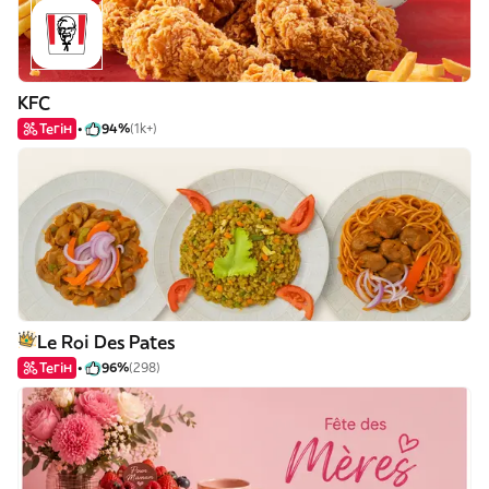
KFC
Тегін
94%
(1k+)
Le Roi Des Pates
Тегін
96%
(298)