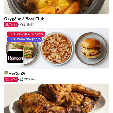
Oxygène 2 Boss Club
Тегін
91%
(61)
-20% кейбір өнімдерге
-30% Prime жеңілдігі
Resto 24
Тегін
99%
(148)