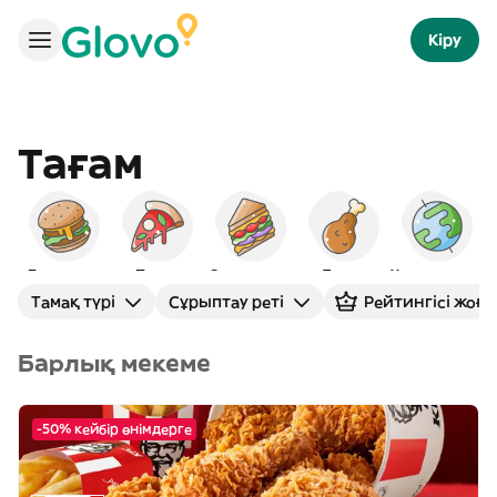
Кіру
Тағам
Бургерлер
Пицца
Сэндвичтер
Тауық
Халықаралық
Тамақ түрі
Сұрыптау реті
Рейтингісі жоғ
Барлық мекеме
-50% кейбір өнімдерге