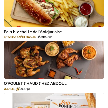
Pain brochette de l’Abidjanaise
Ертеңге дейін жабық
91%
(285)
O'POULET CHAUD CHEZ ABDOUL
Жабық
ЖАҢА