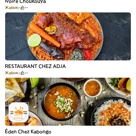
Ivoire Choukouya
Жабық
--
RESTAURANT CHEZ ADJA
Жабық
--
Éden Chez Kabongo