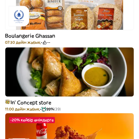
Boulangerie Ghassan
07:30 дейін жабық
--
In’ Concept store
11:00 дейін жабық
99%
(39)
-20% кейбір өнімдерге