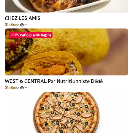
CHEZ LES AMIS
Жабық
--
-20% кейбір өнімдерге
WEST & CENTRAL Par Nutritionniste Dédé
Жабық
--