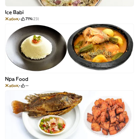
Ice Babi
Жабық
71%
(23)
Npa Food
Жабық
--