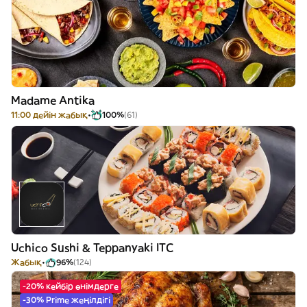
Madame Antika
11:00 дейін жабық
100%
(61)
Uchico Sushi & Teppanyaki ITC
Жабық
96%
(124)
-20% кейбір өнімдерге
-30% Prime жеңілдігі