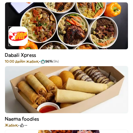
Dabali Xpress
10:00 дейін жабық
96%
(94)
Naema foodies
Жабық
--