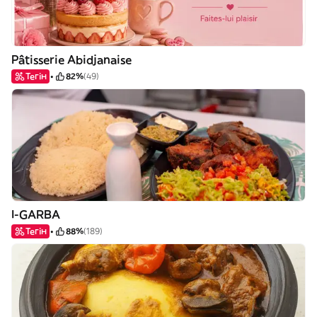
Pâtisserie Abidjanaise
Тегін
82%
(49)
I-GARBA
Тегін
88%
(189)