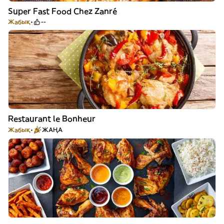
Super Fast Food Chez Zanré
Жабық
--
Restaurant le Bonheur
Жабық
ЖАҢА