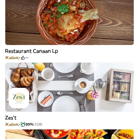
Restaurant Canaan Lp
Жабық
--
Zes't
Жабық
99%
(308)