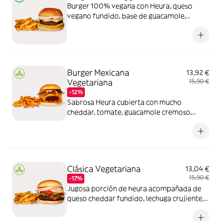
Burger 100% vegana con Heura, queso
vegano fundido, base de guacamole,
cebolla morada encurtida y una cremosa
salsa de cilantro, todo en pan vegano.
Opción deliciosa totalmente libre de
productos animales
Burger Mexicana
13,92 €
Vegetariana
15,90 €
-12%
Sabrosa Heura cubierta con mucho
cheddar, tomate, guacamole cremoso,
jalapeños picantes, nachos crujientes y
salsa BdB. Opción 100% vegetariana, llena
de sabor y con todo el toque Tex-Mex que
te encanta
Clásica Vegetariana
13,04 €
15,90 €
-17%
Jugosa porción de heura acompañada de
queso cheddar fundido, lechuga crujiente,
tomate fresco y cebolla. Una combinación
simple y deliciosa para quienes buscan un