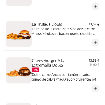
mayonesa de ajo asado y cremosa salsa
Emmy. Todo esto envuelto en pan Potato
Roll. ¡Una mezcla brutalmente sabrosa!
La Trufada Doble
13,52 €
La reina de la carta, combina doble carne
Angus, virutas de bacon, queso cheddar
derretido y un toque especial de huevo. La
mayonesa trufada aporta el toque
gourmet. Perfecta para quienes buscan
elegancia y sabor en una burger
Cheeseburger A La
13,52 €
Extremeña Doble
14,90 €
-9%
Doble carne Angus con jamón picado,
queso de cabra madurado y crujientes bits
de jamón. Todo realzado con nuestra salsa
de ajo tostado. Placer único y con carácter.
Conoce Extremadura en cada bocado