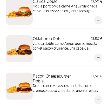
Clásica Doble
13,50 €
Doble porción de carne Angus fusionada
con queso cheddar, crujiente lechuga
fresca, rebanadas de tomate y cebolla se
equilibran para dar frescura y textura a
esta burger. Para quienes buscan lo clásico,
sin complicaciones
Oklahoma Doble
13,50 €
Jugosa doble carne Angus que se mezcla
con el bacon crujiente, una capa de
cheddar derretido al punto y cebolla a la
plancha. Rematada con nuestra salsa BdB.
Si te gustan las burger con carácter, esta es
tu burger
Bacon Cheeseburger
13,50 €
Doble
Doble carne Angus, crujiente bacon y
cremoso queso cheddar se unen en esta
burger para ofrecerte el sabor que nunca
falla. Con salsa BdB como toque final.
Porque a veces, lo simple es simplemente