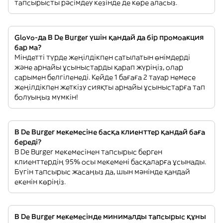
тапсырысты рәсімдеу кезінде де көре аласыз.
Glovo-да B De Burger үшін қандай да бір промоакция
бар ма?
Міндетті түрде жеңілдікпен сатылатын өнімдерді
және арнайы ұсыныстарды қарап жүріңіз, олар
сарымен белгіленеді. Кейде 1 бағаға 2 тауар немесе
жеңілдікпен жеткізу сияқты арнайы ұсыныстарға тап
болуыңыз мүмкін!
B De Burger мекемесіне басқа клиенттер қандай баға
береді?
B De Burger мекемесінен тапсырыс берген
клиенттердің 95% осы мекемені басқаларға ұсынады.
Бүгін тапсырыс жасаңыз да, шын мәнінде қандай
екенін көріңіз.
B De Burger мекемесінде минималды тапсырыс құны