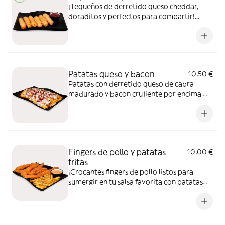
¡Tequeños de derretido queso cheddar,
doraditos y perfectos para compartir!
Acompáñalos con tu salsa preferida:
Trufada, BdB, mermelada de frambuesa,
BBQ, ketchup, mostaza o mayonesa.
Patatas queso y bacon
10,50 €
Patatas con derretido queso de cabra
madurado y bacon crujiente por encima.
¡No vas a dejar ni una!
Fingers de pollo y patatas
10,00 €
fritas
¡Crocantes fingers de pollo listos para
sumergir en tu salsa favorita con patatas
fritas! Elige entre: Trufada, BdB,
mermelada de frambuesa, BBQ, ketchup,
mostaza o Mayonesa.