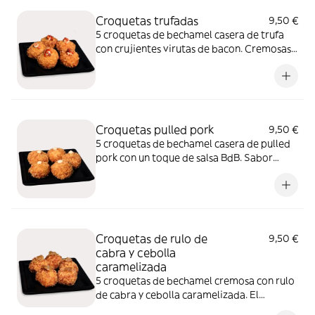
Croquetas trufadas
9,50 €
5 croquetas de bechamel casera de trufa
con crujientes virutas de bacon. Cremosas
por dentro, irresistibles desde el primer
bocado
Croquetas pulled pork
9,50 €
5 croquetas de bechamel casera de pulled
pork con un toque de salsa BdB. Sabor
intenso y melosidad en cada croqueta
Croquetas de rulo de
9,50 €
cabra y cebolla
caramelizada
5 croquetas de bechamel cremosa con rulo
de cabra y cebolla caramelizada. El
equilibrio perfecto entre dulzor y carácter