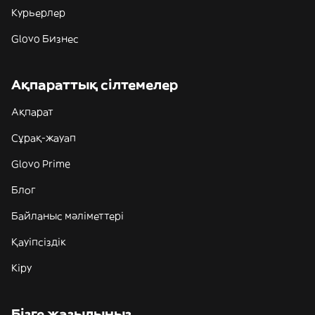
Курьерлер
Glovo Бизнес
Ақпараттық сілтемелер
Ақпарат
Сұрақ-жауап
Glovo Prime
Блог
Байланыс мәліметтері
Қауіпсіздік
Кіру
Бізге жазылыңыз