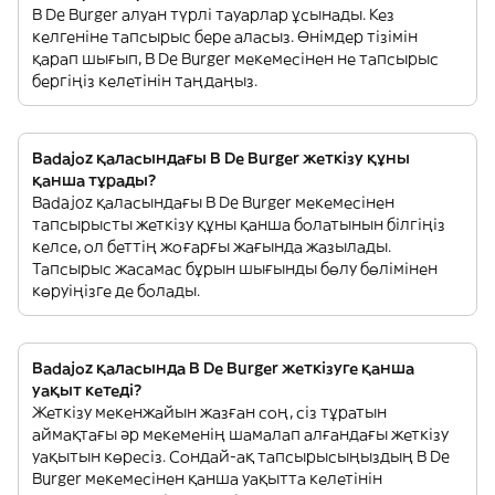
B De Burger алуан түрлі тауарлар ұсынады. Кез
келгеніне тапсырыс бере аласыз. Өнімдер тізімін
қарап шығып, B De Burger мекемесінен не тапсырыс
бергіңіз келетінін таңдаңыз.
Badajoz қаласындағы B De Burger жеткізу құны
қанша тұрады?
Badajoz қаласындағы B De Burger мекемесінен
тапсырысты жеткізу құны қанша болатынын білгіңіз
келсе, ол беттің жоғарғы жағында жазылады.
Тапсырыс жасамас бұрын шығынды бөлу бөлімінен
көруіңізге де болады.
Badajoz қаласында B De Burger жеткізуге қанша
уақыт кетеді?
Жеткізу мекенжайын жазған соң, сіз тұратын
аймақтағы әр мекеменің шамалап алғандағы жеткізу
уақытын көресіз. Сондай-ақ тапсырысыңыздың B De
Burger мекемесінен қанша уақытта келетінін