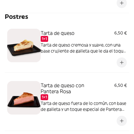
Postres
Tarta de queso
6,50 €
1+1
Tarta de queso cremosa y suave, con una
base crujiente de galleta que le da el toque
perfecto. Sencilla pero deliciosa, ¡un clásico
que nunca falla!
Tarta de queso con
6,50 €
Pantera Rosa
1+1
Tarta de queso fuera de lo común, con base
de galleta y un toque especial de Pantera
Rosa que le da un sabor dulce y divertido.
¡Una mezcla de nostalgia y puro placer!