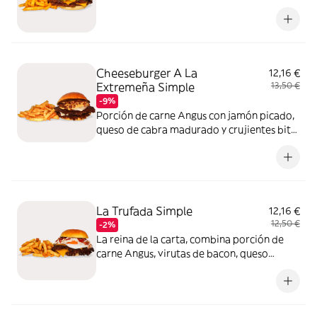
rebanadas de tomate, cebolla se equilibran
para dar frescura y textura a esta burger.
Para quienes buscan lo clásico, sin
complicaciones
Cheeseburger A La
12,16 €
Extremeña Simple
13,50 €
-9%
Porción de carne Angus con jamón picado,
queso de cabra madurado y crujientes bits
de jamón. Todo realzado con nuestra salsa
de ajo tostado. Placer único y con carácter.
Conoce Extremadura en cada bocado
La Trufada Simple
12,16 €
12,50 €
-2%
La reina de la carta, combina porción de
carne Angus, virutas de bacon, queso
cheddar derretido y un toque especial de
huevo. La mayonesa trufada aporta el
toque gourmet. Perfecta para quienes
buscan elegancia y sabor en una burger