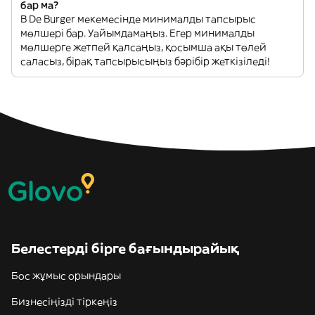
бар ма?
B De Burger мекемесінде минималды тапсырыс
мөлшері бар. Уайымдамаңыз. Егер минималды
мөлшерге жетпей қалсаңыз, қосымша ақы төлей
саласыз, бірақ тапсырысыңыз бәрібір жеткізіледі!
Белестерді бірге бағындырайық
Бос жұмыс орындары
Бизнесіңізді тіркеңіз