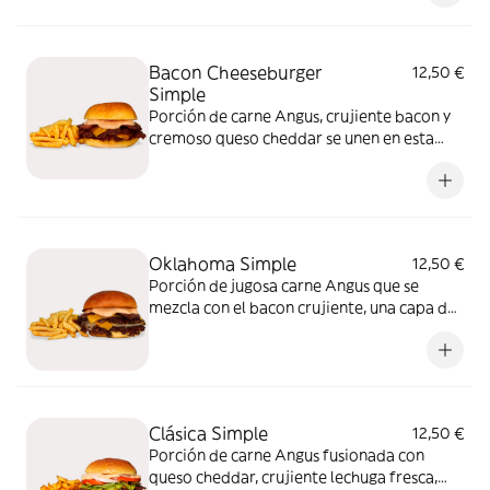
Roll. ¡Una mezcla brutalmente sabrosa!
Bacon Cheeseburger
12,50 €
Simple
Porción de carne Angus, crujiente bacon y
cremoso queso cheddar se unen en esta
burger para ofrecerte el sabor que nunca
falla. Con salsa BdB como toque final.
Porque a veces, lo simple es simplemente
delicioso
Oklahoma Simple
12,50 €
Porción de jugosa carne Angus que se
mezcla con el bacon crujiente, una capa de
cheddar derretido al punto y cebolla a la
plancha. Rematada con nuestra salsa BdB.
Si te gustan las burger con carácter, esta es
tu burger
Clásica Simple
12,50 €
Porción de carne Angus fusionada con
queso cheddar, crujiente lechuga fresca,