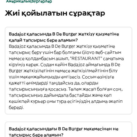
Америкалық
Бургерлер
Жиі қойылатын сұрақтар
Badajoz қаласында B De Burger жеткізу қызметіне
қалай тапсырыс бере аламын?
Badajoz қаласында B De Burger жеткізу қызметіне
тапсырыс беру үшін бар болғаны Glovo веб-сайтын
немесе қолданбасын ашып, "RESTAURANT" санатына
кіруіңіз керек. Содан кейін Badajoz аймағында B De
Burger жеткізілетінін немесе жеткізілмейтінін білу
үшін мекенжайыңызды енгізесіз. Сосын өзіңізге
қажетті өнімдерді таңдайсыз да, оларды
тапсырысыңызға қосасыз. Төлем жасап болған соң,
тапсырысыңыз дайындала бастайды және көп
кешікпей курьер оны тура есігіңіздің алдына әкеліп
береді.
Badajoz қаласындағы B De Burger мекемесінен не
тапсырыс бере аламын?