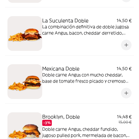
Como broche, salsa BdB. Sabor intenso en
cada bocado
La Suculenta Doble
14,50 €
La combinación definitiva de doble jugosa
carne Angus, bacon, cheddar derretido,
salsa BdB y un toque espectacular de pulled
pork marinado en nuestra salsa BBQ. Cada
mordisco es pura suculencia
Mexicana Doble
14,50 €
Doble carne Angus con mucho cheddar,
base de tomate fresco picado y cremoso
guacamole. El toque picante lo ponen los
jalapeños, el crujido de los nachos y salsa
BdB. Siente México en cada mordisco
Brooklyn, Doble
14,48 €
15,00 €
-3%
Doble carne Angus, cheddar fundido,
jugoso pulled pork, mermelada de bacon,