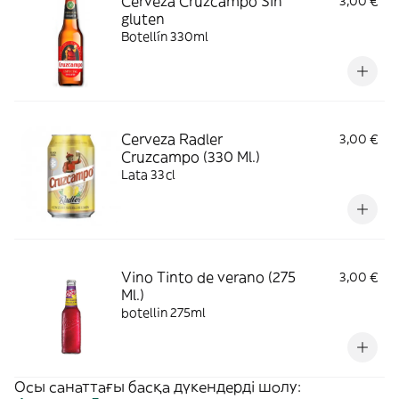
Cerveza Cruzcampo Sin
3,00 €
gluten
Botellín 330ml
Cerveza Radler
3,00 €
Cruzcampo (330 Ml.)
Lata 33cl
Vino Tinto de verano (275
3,00 €
Ml.)
botellin 275ml
Осы санаттағы басқа дүкендерді шолу: