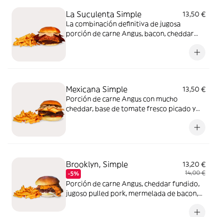
La Suculenta Simple
13,50 €
La combinación definitiva de jugosa
porción de carne Angus, bacon, cheddar
derretido, salsa BdB y un toque
espectacular de pulled pork marinado en
nuestra salsa BBQ. Cada mordisco es pura
suculencia
Mexicana Simple
13,50 €
Porción de carne Angus con mucho
cheddar, base de tomate fresco picado y
cremoso guacamole. El toque picante lo
ponen los jalapeños, el crujido de los
nachos y salsa BdB. Siente México en cada
mordisco
Brooklyn, Simple
13,20 €
14,00 €
-5%
Porción de carne Angus, cheddar fundido,
jugoso pulled pork, mermelada de bacon,
mayonesa de ajo asado y cremosa salsa
Emmy. Todo esto envuelto en pan Potato