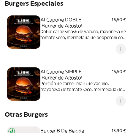
Burgers Especiales
delicioso
Al Capone DOBLE -
16,50 €
¡Burger de Agosto!
Doble carne smash de vacuno, mayonesa de
tomate seco, mermelada de pepperoni con
un toque dulce y ligeramente picante,
tomates cherry confitados, gouda
madurado fundido y arropada por Pan
Potato Roll suave y esponjoso. Una
combinación intensa, equilibrada y digna
Al Capone SIMPLE -
15,50 €
de convertirse en la jefa del menú.
¡Burger de Agosto!
Porción de carne smash de vacuno,
mayonesa de tomate seco, mermelada de
pepperoni con un toque dulce y
ligeramente picante, tomates cherry
confitados, gouda madurado fundido y
Otras Burgers
arropada por Pan Potato Roll suave y
esponjoso. Una combinación intensa,
equilibrada y digna de convertirse en la jefa
Burger B De Beggie
15,90 €
del menú.