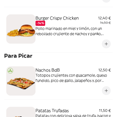
clásico sin carne, lleno de sabor y textura
Burger Crispy Chicken
12,40 €
14,50 €
-14%
Pollo marinado en miel y limón, con un
rebozado crujiente de nachos y panko,
acompañado de bacon, lechuga y nuestra
exclusiva salsa BdB. Explosión de sabor y
crunchy
Para Picar
Nachos BdB
12,50 €
Totopos crujientes con guacamole, queso
fundido, pico de gallo, jalapeños y, por
supuesto, salsa BdB. ¡Prueba estos nachos
BdB en su punto!
Patatas Trufadas
11,50 €
Patatas con deliciosa salsa de trufa, bacon y