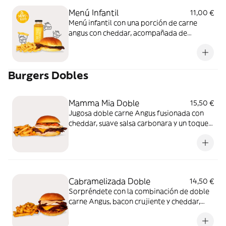
Menú Infantil
11,00 €
Menú infantil con una porción de carne
angus con cheddar, acompañada de
patatas fritas y bebida a elegir (agua o
zumo). ¡Sencillo, rico y perfecto para los
más pequeños!
Burgers Dobles
Mamma Mia Doble
15,50 €
Jugosa doble carne Angus fusionada con
cheddar, suave salsa carbonara y un toque
dulce de mermelada de bacon. Una galleta
crujiente de parmesano corona esta burger
tan top. Sabor italiano reinventado en una
burger
Cabramelizada Doble
14,50 €
Sorpréndete con la combinación de doble
carne Angus, bacon crujiente y cheddar,
rulo de cabra y con cebolla caramelizada
que le aporta el toque dulce perfecto.