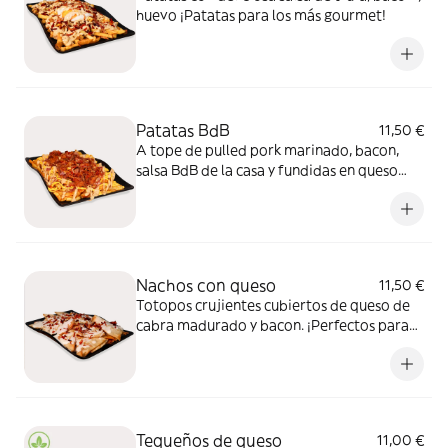
huevo ¡Patatas para los más gourmet!
Patatas BdB
11,50 €
A tope de pulled pork marinado, bacon,
salsa BdB de la casa y fundidas en queso
cheddar, nuestras patatas harán que
quieras repetir.
Nachos con queso
11,50 €
Totopos crujientes cubiertos de queso de
cabra madurado y bacon. ¡Perfectos para
compartir y disfrutar cada totopo!
Tequeños de queso
11,00 €