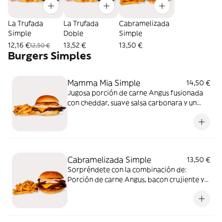
La Trufada
La Trufada
Cabramelizada
Simple
Doble
Simple
12,16 €
13,52 €
13,50 €
12,50 €
Burgers Simples
Mamma Mia Simple
14,50 €
Jugosa porción de carne Angus fusionada
con cheddar, suave salsa carbonara y un
toque dulce de mermelada de bacon. Una
galleta crujiente de parmesano corona esta
burger tan top. Sabor italiano reinventado
en una burger
Cabramelizada Simple
13,50 €
Sorpréndete con la combinación de:
Porción de carne Angus, bacon crujiente y
cheddar, rulo de cabra y con cebolla
caramelizada que le aporta el toque dulce
perfecto. Como broche, salsa BdB. Sabor
intenso en cada bocado