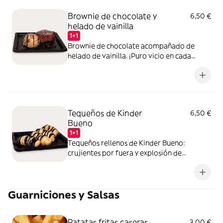
Brownie de chocolate y
6,50 €
helado de vainilla
1+1
Brownie de chocolate acompañado de
helado de vainilla. ¡Puro vicio en cada
bocado!
Tequeños de Kinder
6,50 €
Bueno
1+1
Tequeños rellenos de Kinder Bueno:
crujientes por fuera y explosión de
chocolate por dentro. ¡Una locura de sabor!
Guarniciones y Salsas
Patatas fritas caseras
3,00 €