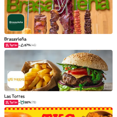
Brasayleña
Тегін
87%
(46)
Las Torres
Тегін
98%
(78)