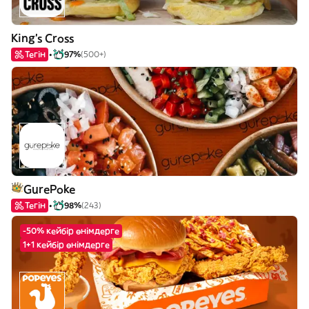
King's Cross
Тегін
97%
(500+)
GurePoke
Тегін
98%
(243)
-50% кейбір өнімдерге
1+1 кейбір өнімдерге