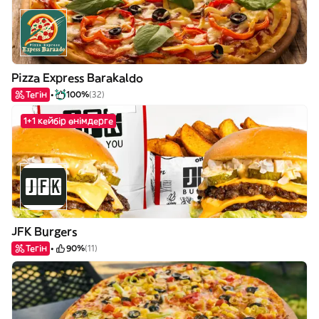
Pizza Express Barakaldo
Тегін
100%
(32)
1+1 кейбір өнімдерге
JFK Burgers
Тегін
90%
(11)