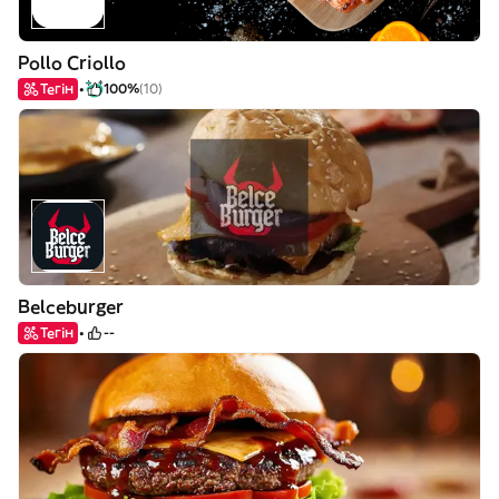
Pollo Criollo
Тегін
100%
(10)
Belceburger
Тегін
--