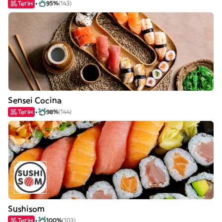
Тегін
95%
(143)
Sensei Cocina
Тегін
98%
(144)
Sushisom
Тегін
100%
(103)