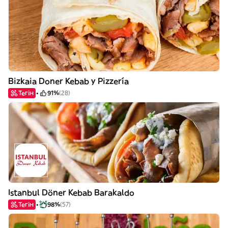
Bizkaia Doner Kebab y Pizzería
Тегін
91%
(28)
Istanbul Döner Kebab Barakaldo
Тегін
98%
(57)