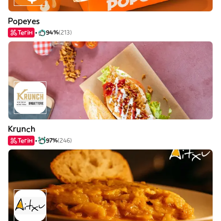
Popeyes
Тегін
94%
(213)
Krunch
Тегін
97%
(246)