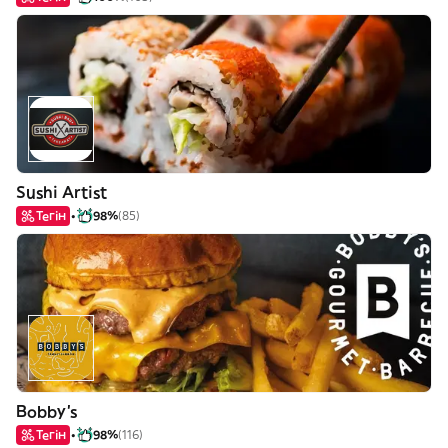
Sushi Artist
Тегін
98%
(85)
Bobby's
Тегін
98%
(116)