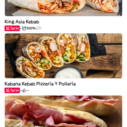
King Asia Kebab
Тегін
100%
(27)
Kabana Kebab Pizzería Y Pollería
Тегін
--