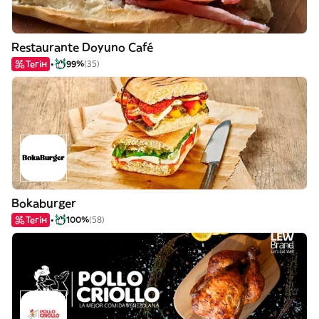
Restaurante Doyuno Café
Тегін
99%
(35)
Bokaburger
Тегін
100%
(58)