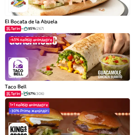
El Bocata de la Abuela
Тегін
95%
(267)
-45% кейбір өнімдерге
Taco Bell
Тегін
97%
(306)
1+1 кейбір өнімдерге
-30% Prime жеңілдігі