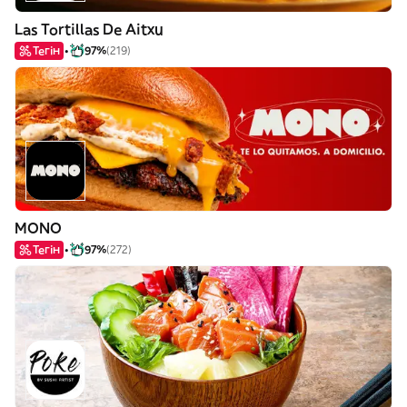
Las Tortillas De Aitxu
Тегін
97%
(219)
MONO
Тегін
97%
(272)