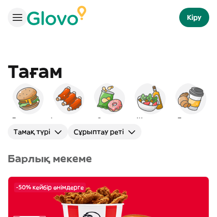
Кіру
Тағам
Бургерлер
Америкалық
Снэктер
Жерорта
Таңғы ас
С
Тамақ түрі
Сұрыптау реті
Барлық мекеме
-50% кейбір өнімдерге