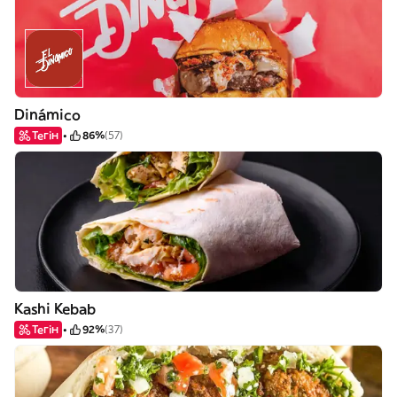
Dinámico
Тегін
86%
(57)
Kashi Kebab
Тегін
92%
(37)