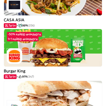
CASA ASIA
Тегін
99%
(356)
-50% кейбір өнімдерге
1+1 кейбір өнімдерге
Burger King
Тегін
91%
(347)