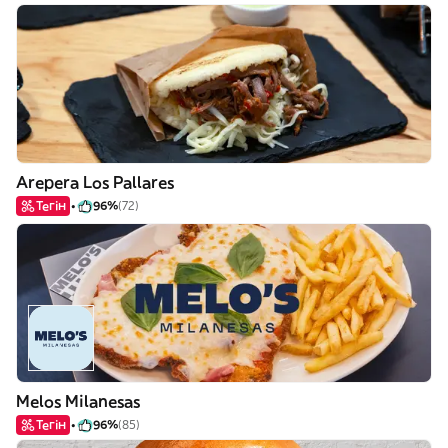
Arepera Los Pallares
Тегін
96%
(72)
Melos Milanesas
Тегін
96%
(85)