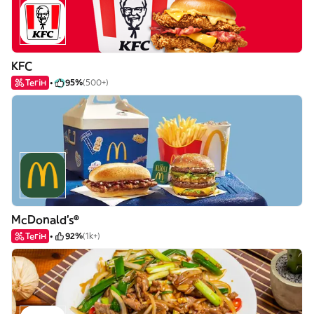
KFC
Тегін
95%
(500+)
McDonald's®
Тегін
92%
(1k+)