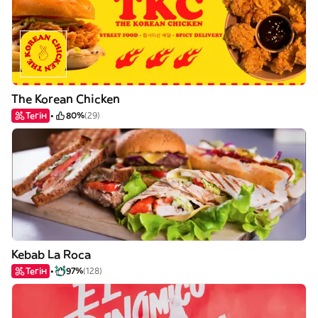
The Korean Chicken
Тегін
80%
(29)
Kebab La Roca
Тегін
97%
(128)