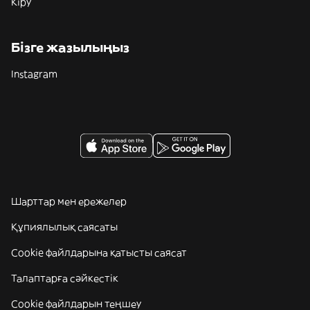
Кіру
Бізге жазылыңыз
Instagram
Шарттар мен ережелер
Құпиялылық саясаты
Cookie файлдарына қатысты саясат
Талаптарға сәйкестік
Cookie файлдарын теңшеу