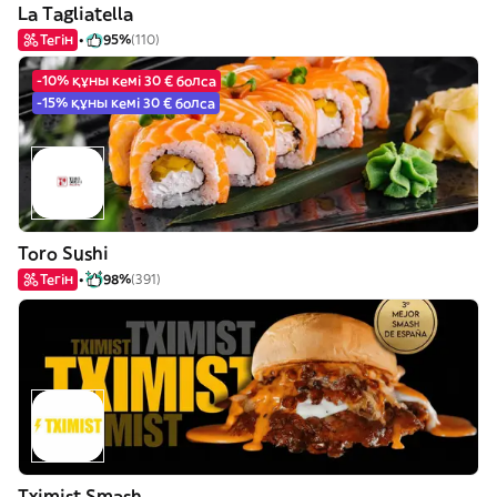
La Tagliatella
Тегін
95%
(110)
-10% құны кемі 30 € болса
-15% құны кемі 30 € болса
Toro Sushi
Тегін
98%
(391)
Tximist Smash