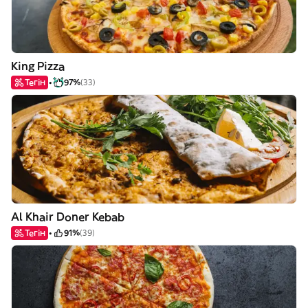
King Pizza
Тегін
97%
(33)
Al Khair Doner Kebab
Тегін
91%
(39)