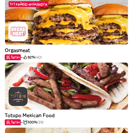
1+1 кейбір өнімдерге
Orgasmeat
Тегін
92%
(40)
Totopo Mexican Food
Тегін
100%
(39)