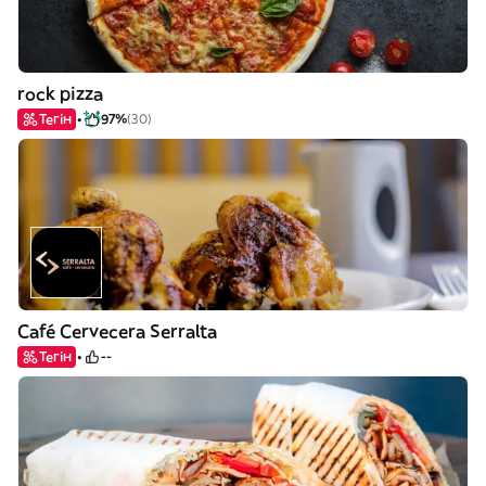
rock pizza
Тегін
97%
(30)
Café Cervecera Serralta
Тегін
--