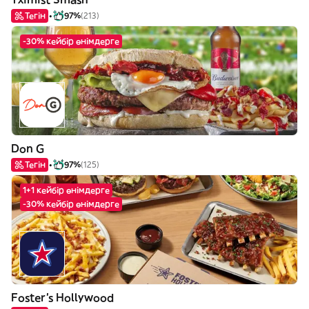
Тегін
97%
(213)
-30% кейбір өнімдерге
Don G
Тегін
97%
(125)
1+1 кейбір өнімдерге
-30% кейбір өнімдерге
Foster's Hollywood