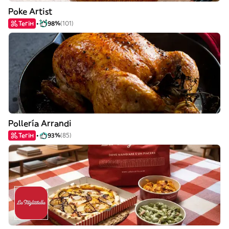
Poke Artist
Тегін
98%
(101)
Pollería Arrandi
Тегін
93%
(85)