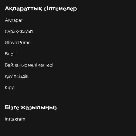
Ақпараттық сілтемелер
Ақпарат
Сұрақ-жауап
Glovo Prime
Блог
Байланыс мәліметтері
Қауіпсіздік
Кіру
Бізге жазылыңыз
Instagram