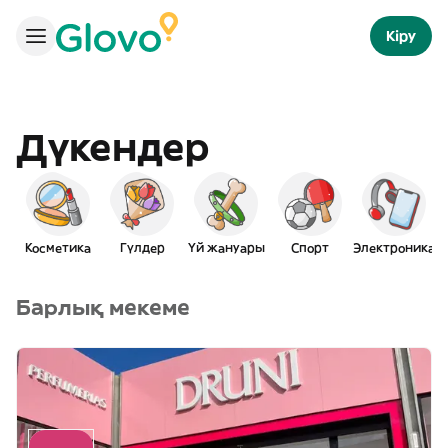
Кіру
Дүкендер
Косметика
Гүлдер
Үй жануары
Спорт
Электроника
Барлық мекеме