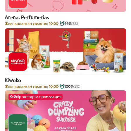
Arenal Perfumerías
Жоспарланған уақыты: 10:00
99%
(33)
Kiwoko
Жоспарланған уақыты: 10:00
100%
(30)
Кейбір заттарға промоакция