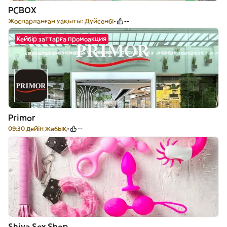
PCBOX
Жоспарланған уақыты: Дүйсенбі
--
Кейбір заттарға промоакция
Primor
09:30 дейін жабық
--
Shiva Sex Shop