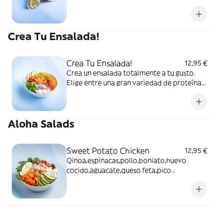
caramelizada, cebolla crunchy
Crea Tu Ensalada!
Crea Tu Ensalada!
12,95 €
Crea un ensalada totalmente a tu gusto.
Elige entre una gran variedad de proteínas,
salsas, toppings y crujientes.
Aloha Salads
Sweet Potato Chicken
12,95 €
Qinoa,espinacas,pollo,boniato,huevo
cocido,aguacate,queso feta,pico
gallo,semilla sesamo y salsa miel mostaza