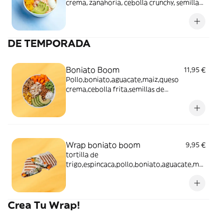
crema, zanahoria, cebolla crunchy, semillas
de sésamo + Salsa Mayo Dulce
DE TEMPORADA
Boniato Boom
11,95 €
Pollo,boniato,aguacate,maiz,queso
crema,cebolla frita,semillas de
sesamo,nuez y edamame
Wrap boniato boom
9,95 €
tortilla de
trigo,espincaca,pollo,boniato,aguacate,mai
z,queso crema,cebolla frita,nuez y
edamame
Crea Tu Wrap!