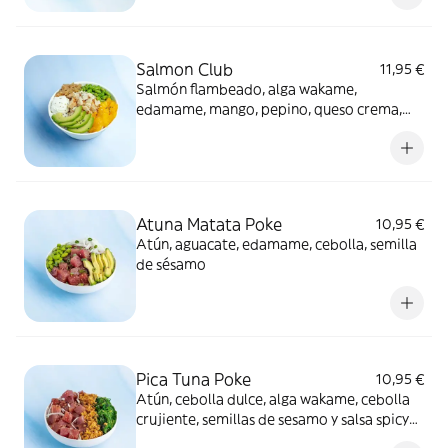
Salmon Club
11,95 €
Salmón flambeado, alga wakame,
edamame, mango, pepino, queso crema,
cebolla caramelizada, semillas de sésamo +
Salsa Mayo Trufada
Atuna Matata Poke
10,95 €
Atún, aguacate, edamame, cebolla, semilla
de sésamo
Pica Tuna Poke
10,95 €
Atún, cebolla dulce, alga wakame, cebolla
crujiente, semillas de sesamo y salsa spicy
mayo