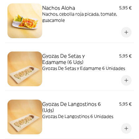
Nachos Aloha
5,95 €
Nachos, cebolla roja picada, tomate,
guacamole
Gyozas De Setas y
5,95 €
Edamame (6 Uds)
Gyozas De Setas y Edamame 6 Unidades
Gyozas De Langostinos 6
5,95 €
(Uds)
Gyozas De Langostinos 6 Unidades