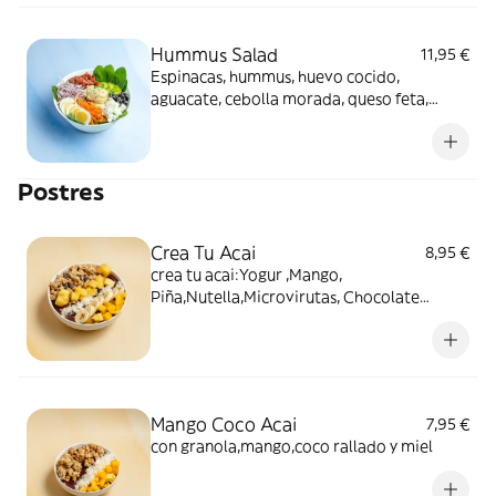
Hummus Salad
11,95 €
Espinacas, hummus, huevo cocido,
aguacate, cebolla morada, queso feta,
tomate semiseco, aceituna negra,
zanahoria y semillas de sésamo
Postres
Crea Tu Acai
8,95 €
crea tu acai:Yogur ,Mango,
Piña,Nutella,Microvirutas, Chocolate
Negro,Coco Rallado,Granola,Miel..
Mango Coco Acai
7,95 €
con granola,mango,coco rallado y miel