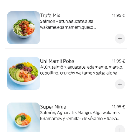
Trufa Mix
11,95 €
Salmon + atun,agucate,alga
wakame,edamamem,queso
crema,cebollino,cebolla cruncky,semillas de
sesamo y salsa mayo trufada
Uh! Mami! Poke
11,95 €
Atún, salmón, aguacate, edamame, mango,
cebollino, crunchy wakame y salsa aloha
mayo.
Super Ninja
11,95 €
Salmón, Aguacate, Mango, Alga wakame,
Edamames y semillas de sésamo + Salsa
Spicy mayo