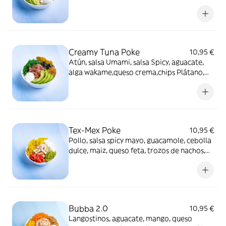
caramelizada, semillas de sésamo, cebolla
crunchy
Creamy Tuna Poke
10,95 €
Atún, salsa Umami, salsa Spicy, aguacate,
alga wakame,queso crema,chips Plátano,
crunchy wakame, cebolla crunchy
Tex-Mex Poke
10,95 €
Pollo, salsa spicy mayo, guacamole, cebolla
dulce, maiz, queso feta, trozos de nachos,
pico de gallo
Bubba 2.0
10,95 €
Langostinos, aguacate, mango, queso