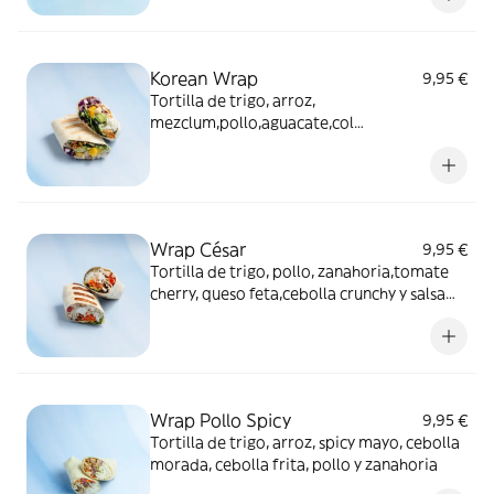
Korean Wrap
9,95 €
Tortilla de trigo, arroz,
mezclum,pollo,aguacate,col
lombrada,mango,cebolla crunchy y salsa
korena
Wrap César
9,95 €
Tortilla de trigo, pollo, zanahoria,tomate
cherry, queso feta,cebolla crunchy y salsa
césar
Wrap Pollo Spicy
9,95 €
Tortilla de trigo, arroz, spicy mayo, cebolla
morada, cebolla frita, pollo y zanahoria