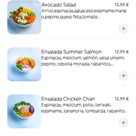
Avocado Salad
12,95 €
Arroz,espinacas,aguacate,edamame,mang
o,pepino,queso feta,tomate
cherry,zanaharia,cebolla cruncky,semillas
de sesamo y salsa mayo crtrica
Ensalada Summer Salmon
12,95 €
Espinacas, mezclum, salmón, salsa umami,
pepino, cebolla morada, rabanitos,
zanahoria, edamame, piña, tomate cherry,
semillas de sésamo
Ensalada Chicken Chan
12,95 €
Espinacas, mezclum, pollo, teriyaki,
edamame, zanahoria, lombarda, rabanitos,
cebolla crunchy, alga wakame, semillas de
sésamo