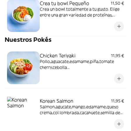
Crea tu bowl Pequeño
11,50 €
Crea un bowl totalmente a tu gusto. Elige
entre una gran variedad de proteínas,
salsas, toppings y crujientes.
Nuestros Pokés
Chicken Teriyaki
11,95 €
Pollo,aguacate,edamame,piña,tomate
cherry,cebolla
caramelizada,cacahuete,semillas de
sesamo y salsa teriyaki
Korean Salmon
11,95 €
Salmon,agucate,mango,edamame,queso
crema,col lombrada,cacahuete,semilla de
sesamo y salsa koreana