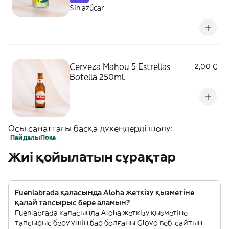
Sin azúcar
Cerveza Mahou 5 Estrellas
2,00 €
Botella 250ml.
Осы санаттағы басқа дүкендерді шолу:
Пайдалы
Поке
Жиі қойылатын сұрақтар
Fuenlabrada қаласында Aloha жеткізу қызметіне
қалай тапсырыс бере аламын?
Fuenlabrada қаласында Aloha жеткізу қызметіне
тапсырыс беру үшін бар болғаны Glovo веб-сайтын