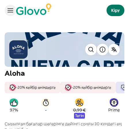
Кіру
Aloha
-20% кейбір өнімдерге
-20% кейбір өнімдерге
-
97%
0,99 €
Prime
Тегін
Сызылған бағалар шегерімге дейінгі соңғы 30 күндегі ең