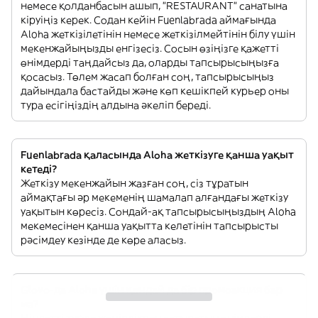
немесе қолданбасын ашып, "RESTAURANT" санатына
кіруіңіз керек. Содан кейін Fuenlabrada аймағында
Aloha жеткізілетінін немесе жеткізілмейтінін білу үшін
мекенжайыңызды енгізесіз. Сосын өзіңізге қажетті
өнімдерді таңдайсыз да, оларды тапсырысыңызға
қосасыз. Төлем жасап болған соң, тапсырысыңыз
дайындала бастайды және көп кешікпей курьер оны
тура есігіңіздің алдына әкеліп береді.
Fuenlabrada қаласында Aloha жеткізуге қанша уақыт
кетеді?
Жеткізу мекенжайын жазған соң, сіз тұратын
аймақтағы әр мекеменің шамалап алғандағы жеткізу
уақытын көресіз. Сондай-ақ тапсырысыңыздың Aloha
мекемесінен қанша уақытта келетінін тапсырысты
рәсімдеу кезінде де көре аласыз.
Glovo-да Aloha үшін қандай да бір промоакция бар
ма?