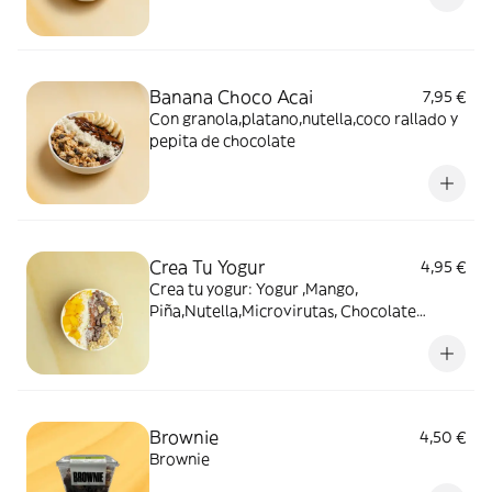
Banana Choco Acai
7,95 €
Con granola,platano,nutella,coco rallado y
pepita de chocolate
Crea Tu Yogur
4,95 €
Crea tu yogur: Yogur ,Mango,
Piña,Nutella,Microvirutas, Chocolate
Negro,Coco Rallado,Granola,Miel
Brownie
4,50 €
Brownie