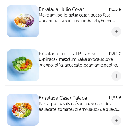
Ensalada Hulio Cesar
11,95 €
Mezclum, pollo, salsa cesar, queso feta
,zanahoria, rabanitos, lombarda, huevo
cocido, semillas de sesamo, cebolla crunchy
Ensalada Tropical Paradise
11,95 €
Espinacas, mezclum, salsa avocadolove
,mango, piña, aguacate ,edamame,pepino,
cherry, pipas de calabaza y chip platano
Ensalada Cesar Palace
11,95 €
Pasta, pollo, salsa césar, huevo cocido,
aguacate, tomates cherry,dados de queso,
zanahoria, pipas de calabaza