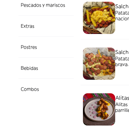
Pescados y mariscos
Salch
Patata
nacion
Extras
Postres
Salch
Patata
brava.
Bebidas
Combos
Alita
Alitas
parrill