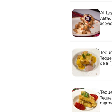
Alita
Alitas
acevi
Teque
Teque
de ají
Teque
Teque
merme