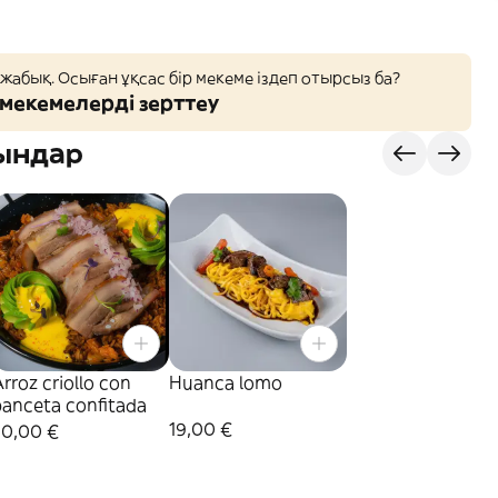
 жабық. Осыған ұқсас бір мекеме іздеп отырсыз ба?
мекемелерді зерттеу
ындар
rroz criollo con
Huanca lomo
panceta confitada
19,00 €
20,00 €