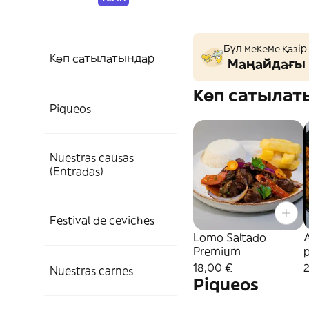
Бұл мекеме қазір
Көп сатылатындар
Маңайдағы 
Көп сатылат
Piqueos
Nuestras causas
(Entradas)
Festival de ceviches
Lomo Saltado
A
Premium
18,00 €
Nuestras carnes
Piqueos