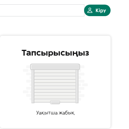
Кіру
Тапсырысыңыз
Уақытша жабық