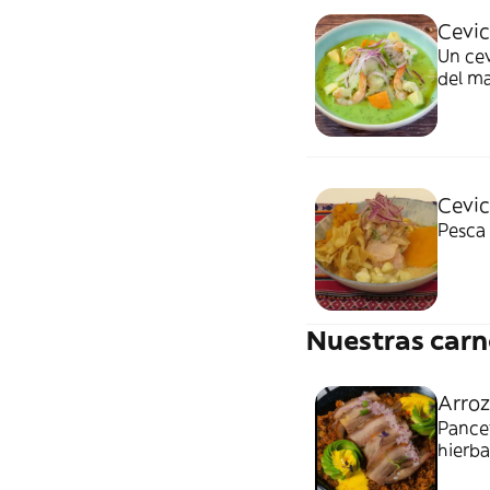
Cevic
Un cev
del ma
Cevic
Pesca 
Nuestras carn
Arroz
Pance
hierb
arroz 