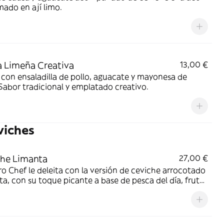
ado en ají limo.
 Limeña Creativa
13,00 €
con ensaladilla de pollo, aguacate y mayonesa de
 Sabor tradicional y emplatado creativo.
viches
he Limanta
27,00 €
o Chef le deleita con la versión de ceviche arrocotado
a, con su toque picante a base de pesca del día, frutos
r cocidos, chicharrón mixto y crujientes boniato y
.