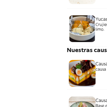
Yucas
Crujie
limo.
Nuestras caus
Causa
causa
Causa
Base 