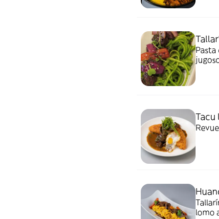
Talla
Pasta 
jugoso
Tacu
Revuel
Huan
Talla
lomo a