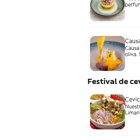
perfum
Causa
Causa 
oliva.
Festival de ce
Cevic
Nuestr
Limant
del ma
chifles