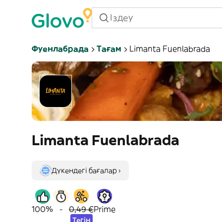
Фуенлабрада
Тағам
Limanta Fuenlabrada
Limanta Fuenlabrada
Дүкендегі бағалар ›
100%
-
0,49 €
Prime
Тегін