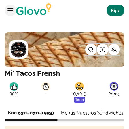
Кіру
Mi' Tacos Frensh
-
96%
0,49 €
Prime
Тегін
Көп сатылатындар
Menús Nuestros Sándwiches p