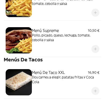
tomate, cebolla y salsa
Menú Supreme
10,50 €
Pollo, picado, queso, lechuga, tomate,
cebolla y salsa
Menús De Tacos
Menú De Taco XXL
16,90 €
Dos carnes a elegir, patatas fritas y Coca
Cola