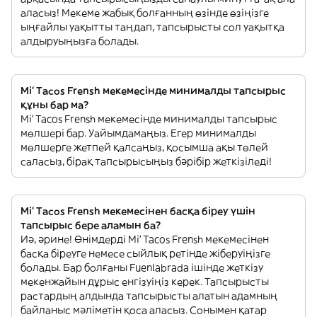
аласыз! Мекеме жабық болғанның өзінде өзіңізге
ыңғайлы уақытты таңдап, тапсырысты сол уақытқа
алдыруыңызға болады.
Mi' Tacos Frensh мекемесінде минималды тапсырыс
құны бар ма?
Mi' Tacos Frensh мекемесінде минималды тапсырыс
мөлшері бар. Уайымдамаңыз. Егер минималды
мөлшерге жетпей қалсаңыз, қосымша ақы төлей
саласыз, бірақ тапсырысыңыз бәрібір жеткізіледі!
Mi' Tacos Frensh мекемесінен басқа біреу үшін
тапсырыс бере аламын ба?
Иә, әрине! Өнімдерді Mi' Tacos Frensh мекемесінен
басқа біреуге немесе сыйлық ретінде жіберуіңізге
болады. Бар болғаны Fuenlabrada ішінде жеткізу
мекенжайын дұрыс енгізуіңіз керек. Тапсырысты
растардың алдында тапсырысты алатын адамның
байланыс мәліметін қоса аласыз. Сонымен қатар