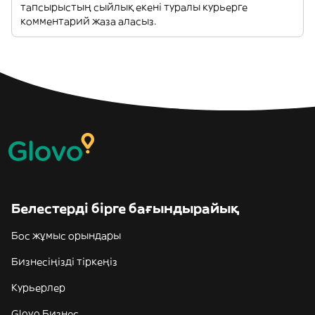
тапсырыстың сыйлық екені туралы курьерге
комментарий жаза аласыз.
Белестерді бірге бағындырайық
Бос жұмыс орындары
Бизнесіңізді тіркеңіз
Курьерлер
Glovo Бизнес