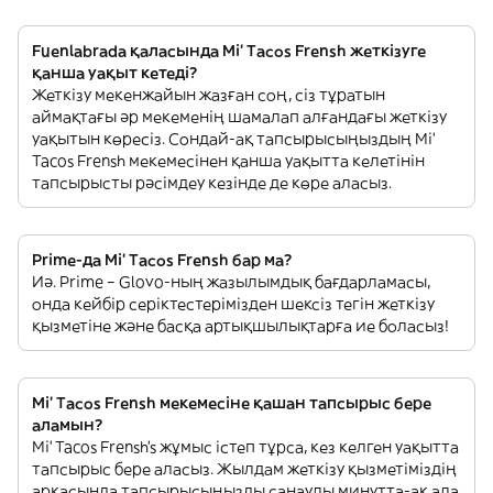
Fuenlabrada қаласында Mi' Tacos Frensh жеткізуге
қанша уақыт кетеді?
Жеткізу мекенжайын жазған соң, сіз тұратын
аймақтағы әр мекеменің шамалап алғандағы жеткізу
уақытын көресіз. Сондай-ақ тапсырысыңыздың Mi'
Tacos Frensh мекемесінен қанша уақытта келетінін
тапсырысты рәсімдеу кезінде де көре аласыз.
Prime-да Mi' Tacos Frensh бар ма?
Иә. Prime – Glovo-ның жазылымдық бағдарламасы,
онда кейбір серіктестерімізден шексіз тегін жеткізу
қызметіне және басқа артықшылықтарға ие боласыз!
Mi' Tacos Frensh мекемесіне қашан тапсырыс бере
аламын?
Mi' Tacos Frensh’s жұмыс істеп тұрса, кез келген уақытта
тапсырыс бере аласыз. Жылдам жеткізу қызметіміздің
арқасында тапсырысыңызды санаулы минутта-ақ ала