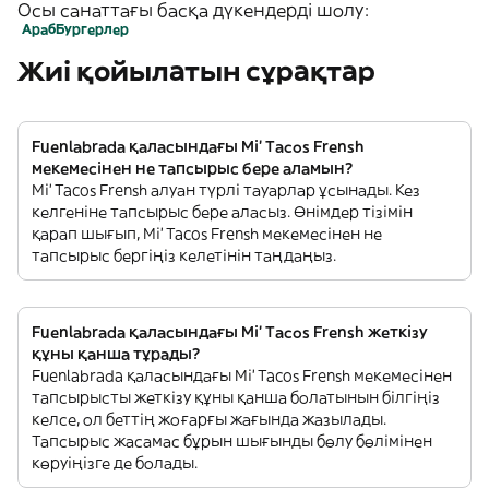
Осы санаттағы басқа дүкендерді шолу:
Араб
Бургерлер
Жиі қойылатын сұрақтар
Fuenlabrada қаласындағы Mi' Tacos Frensh
мекемесінен не тапсырыс бере аламын?
Mi' Tacos Frensh алуан түрлі тауарлар ұсынады. Кез
келгеніне тапсырыс бере аласыз. Өнімдер тізімін
қарап шығып, Mi' Tacos Frensh мекемесінен не
тапсырыс бергіңіз келетінін таңдаңыз.
Fuenlabrada қаласындағы Mi' Tacos Frensh жеткізу
құны қанша тұрады?
Fuenlabrada қаласындағы Mi' Tacos Frensh мекемесінен
тапсырысты жеткізу құны қанша болатынын білгіңіз
келсе, ол беттің жоғарғы жағында жазылады.
Тапсырыс жасамас бұрын шығынды бөлу бөлімінен
көруіңізге де болады.