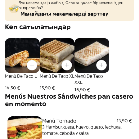
Бұл мекеме қазір жабық. Осыған ұқсас бір мекеме іздеп
отырсыз ба?
Маңайдағы мекемелерді зерттеу
Көп сатылатындар
Menú De Taco L
Menú De Taco XL
Menú De Taco
XXL
14,50 €
15,90 €
16,90 €
Menús Nuestros Sándwiches pan casero
en momento
Menú Tornado
13,90 €
3 Hamburguesa, huevo, queso, lechuga,
tomate, cebolla y salsa