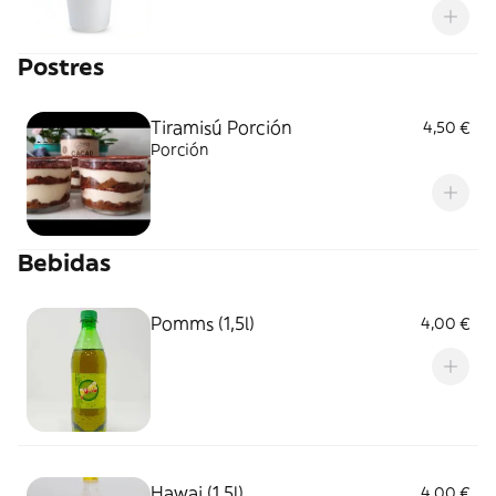
Postres
Tiramisú Porción
4,50 €
Porción
Bebidas
Pomms (1,5l)
4,00 €
Hawai (1,5l)
4,00 €