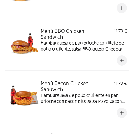
queso.
Menú BBQ Chicken
11,79 €
Sandwich
Hamburguesa de pan brioche con filete de
pollo crujiente, salsa BBQ, queso Cheddar y
bacon
Menú Bacon Chicken
11,79 €
Sandwich
Hamburguesa de pollo crujiente en pan
brioche con bacon bits, salsa Mayo Bacon,
cebolla frita y tomate. Hecha con cariño
para los amantes del bacon.