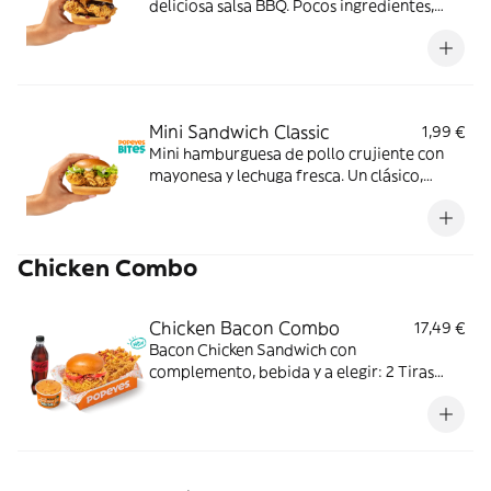
deliciosa salsa BBQ. Pocos ingredientes,
mucho sabor. Difícil resistirse.
Mini Sandwich Classic
1,99 €
Mini hamburguesa de pollo crujiente con
mayonesa y lechuga fresca. Un clásico,
perfecto para cualquier momento.
Chicken Combo
Chicken Bacon Combo
17,49 €
Bacon Chicken Sandwich con
complemento, bebida y a elegir: 2 Tiras
crujientes, 2 Alitas picantes o 3 Real
Nuggets. Ideal para los que creen que todo
mejora con bacon.