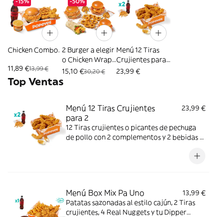
-15%
-50%
Chicken Combo.
2 Burger a elegir
Menú 12 Tiras
o Chicken Wrap
Crujientes para
11,89 €
13,99 €
+ 2 Patatas + 10
2
15,10 €
23,99 €
30,20 €
Aros
Top Ventas
Menú 12 Tiras Crujientes
23,99 €
para 2
12 Tiras crujientes o picantes de pechuga
de pollo con 2 complementos y 2 bebidas a
elegir. Mucho crunch y jugosidad; ideal para
compartir entre dos.
Menú Box Mix Pa Uno
13,99 €
Patatas sazonadas al estilo cajún, 2 Tiras
crujientes, 4 Real Nuggets y tu Dipper