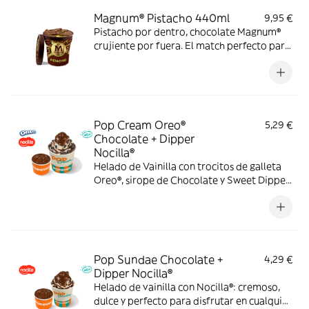
Magnum® Pistacho 440ml
9,95 €
Pistacho por dentro, chocolate Magnum®
crujiente por fuera. El match perfecto para
los amantes del pistacho. Solo a domicilio.
Pop Cream Oreo®
5,29 €
Chocolate + Dipper
Nocilla®
Helado de Vainilla con trocitos de galleta
Oreo®, sirope de Chocolate y Sweet Dipper
de Nocilla® para llevar cada cucharada al
siguiente nivel.
Pop Sundae Chocolate +
4,29 €
Dipper Nocilla®
Helado de vainilla con Nocilla®: cremoso,
dulce y perfecto para disfrutar en cualquier