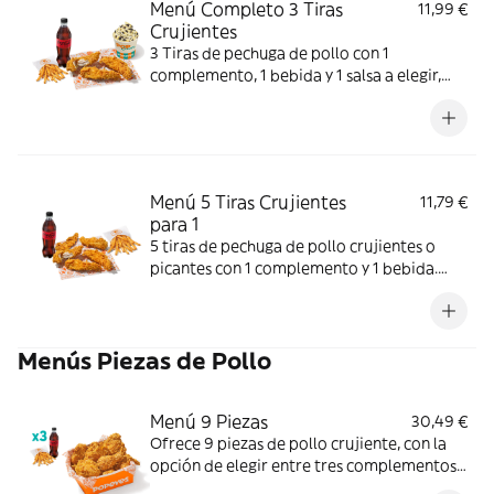
Menú Completo 3 Tiras
11,99 €
Crujientes
3 Tiras de pechuga de pollo con 1
complemento, 1 bebida y 1 salsa a elegir,
más helado. Crujientes y jugosas; perfecto
para un final dulce.
Menú 5 Tiras Crujientes
11,79 €
para 1
5 tiras de pechuga de pollo crujientes o
picantes con 1 complemento y 1 bebida.
Crujiente por fuera y jugoso por dentro;
perfecto para una comida individual.
Menús Piezas de Pollo
Menú 9 Piezas
30,49 €
Ofrece 9 piezas de pollo crujiente, con la
opción de elegir entre tres complementos
(patatas o aros de cebolla) y tres bebidas.