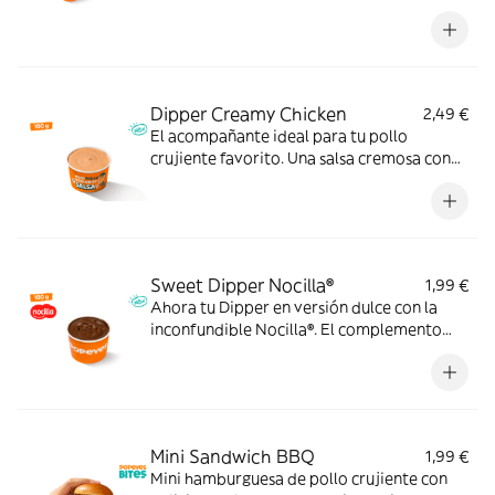
momento.
Dipper Creamy Chicken
2,49 €
El acompañante ideal para tu pollo
crujiente favorito. Una salsa cremosa con
ajo, pimienta y un ligero toque ácido que le
da un extra de sabor a cada bocado.
Pruébala y verás.
Sweet Dipper Nocilla®
1,99 €
Ahora tu Dipper en versión dulce con la
inconfundible Nocilla®. El complemento
perfecto para disfrutar con tus postres
favoritos.
Mini Sandwich BBQ
1,99 €
Mini hamburguesa de pollo crujiente con