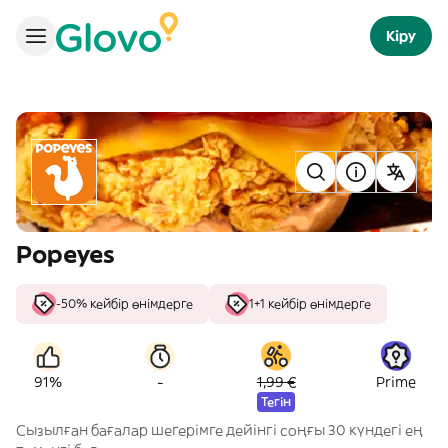
Кіру
Popeyes
-50% кейбір өнімдерге
1+1 кейбір өнімдерге
-
91%
1,99 €
Prime
Тегін
Сызылған бағалар шегерімге дейінгі соңғы 30 күндегі ең