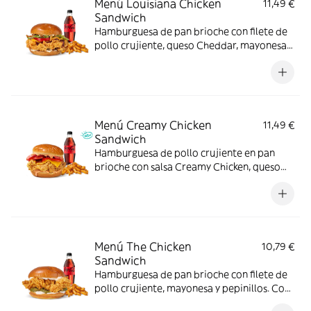
Menú Louisiana Chicken
11,49 €
Sandwich
Hamburguesa de pan brioche con filete de
pollo crujiente, queso Cheddar, mayonesa,
cebolla frita, salsa BBQ, lechuga y tomate.
Con complemento y bebida.
Menú Creamy Chicken
11,49 €
Sandwich
Hamburguesa de pollo crujiente en pan
brioche con salsa Creamy Chicken, queso
Cheddar, bacon y tomate, acompañada de
complemento y bebida. El menú que
siempre apetece.
Menú The Chicken
10,79 €
Sandwich
Hamburguesa de pan brioche con filete de
pollo crujiente, mayonesa y pepinillos. Con
complemento y bebida.