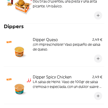
Dos tiras crujientes, una pieza y una alita
picante. Un básico.
Dippers
Dipper Queso
2,49 €
¡Un imprescindible! Vaso pequeño de salsa
de queso.
Dipper Spicy Chicken
2,49 €
LA salsa de Heinz. Vaso de 100gr de salsa
cremosa y especiada, con un dulzor suave y
un picante equilibrado que potencia el
sabor y la hace irresistible. El match ideal
para tu pollo crujiente.