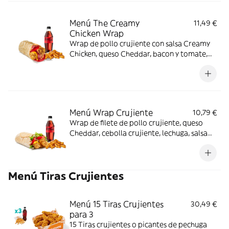
Menú The Creamy
11,49 €
Chicken Wrap
Wrap de pollo crujiente con salsa Creamy
Chicken, queso Cheddar, bacon y tomate,
acompañado de complemento y bebida.
Sabor completo de principio a fin.
Menú Wrap Crujiente
10,79 €
Wrap de filete de pollo crujiente, queso
Cheddar, cebolla crujiente, lechuga, salsa
BBQ y mayonesa. Con complemento y
bebida.
Menú Tiras Crujientes
Menú 15 Tiras Crujientes
30,49 €
para 3
15 Tiras crujientes o picantes de pechuga