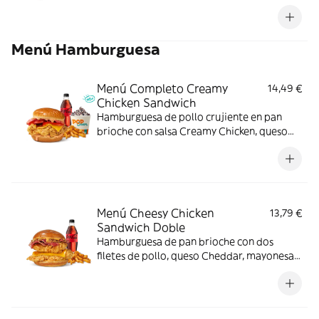
picantes o 3 Real Nuggets.
Menú Hamburguesa
Menú Completo Creamy
14,49 €
Chicken Sandwich
Hamburguesa de pollo crujiente en pan
brioche con salsa Creamy Chicken, queso
Cheddar, bacon y tomate, acompañada de
complemento, bebida y helado. El menú
que siempre apetece.
Menú Cheesy Chicken
13,79 €
Sandwich Doble
Hamburguesa de pan brioche con dos
filetes de pollo, queso Cheddar, mayonesa,
lechuga y tomate. Con complemento y
bebida.