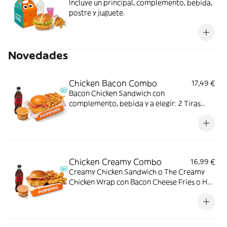
Incluye un principal, complemento, bebida,
postre y juguete.
Novedades
Chicken Bacon Combo
17,49 €
Bacon Chicken Sandwich con
complemento, bebida y a elegir: 2 Tiras
crujientes, 2 Alitas picantes o 3 Real
Nuggets. Ideal para los que creen que todo
mejora con bacon.
Chicken Creamy Combo
16,99 €
Creamy Chicken Sandwich o The Creamy
Chicken Wrap con Bacon Cheese Fries o Hot
Fries, Dipper Creamy Chicken, bebida
mediana y tu acompañamiento de pollo
favorito. El combo que lo tiene todo.