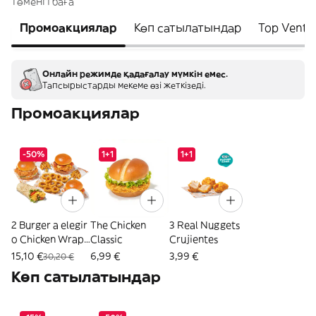
төменгі баға
Промоакциялар
Көп сатылатындар
Top Venta
Онлайн режимде қадағалау мүмкін емес.
Тапсырыстарды мекеме өзі жеткізеді.
Промоакциялар
-50%
1+1
1+1
2 Burger a elegir
The Chicken
3 Real Nuggets
o Chicken Wrap
Classic
Crujientes
+ 2 Patatas + 10
15,10 €
6,99 €
3,99 €
30,20 €
Aros
Көп сатылатындар