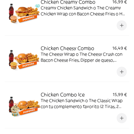
Chicken Creamy Combo
16,99 €
Creamy Chicken Sandwich o The Creamy
Chicken Wrap con Bacon Cheese Fries o Hot
Fries, Dipper Creamy Chicken, bebida
mediana y tu acompañamiento de pollo
favorito. El combo que lo tiene todo.
Chicken Cheesy Combo
16,49 €
The Cheesy Wrap o The Cheesy Crush con
Bacon Cheese Fries, Dipper de queso,
bebida mediana y a elegir: 2 Tiras
crujientes, 2 Alitas picantes, 2 Alitas
picantes crujientes o 3 Real Nuggets.
Chicken Combo Ice
15,99 €
The Chicken Sandwich o The Classic Wrap
con tu complemento favorito (2 Tiras, 2
Alitas picantes o 3 Real Nuggets), Patatas
cajún, bebida y Pop Cream de Oreo o Kit
Kat. El combo creado para los indecisos
profesionales.