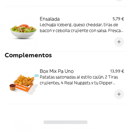
ligero con crunch.
Ensalada
5,79 €
Lechuga iceberg, queso cheddar, tiras de
bacon y cebolla crujiente con salsa. Fresca y
crujiente con cremosidad justa; ideal para
una comida ligera.
Complementos
Box Mix Pa Uno
13,99 €
Patatas sazonadas al estilo cajún, 2 Tiras
crujientes, 4 Real Nuggets y tu Dipper
favorito. Todo en una sola Box para que no
tengas que elegir.
Box 6 alitas picantes + 6
11,79 €
real nuggets
Box 6 alitas + 6 nuggets: Caja mixta con 6