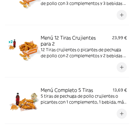
de pollo con 3 complementos y 3 bebidas a
elegir. Textura crujiente y bocado jugoso;
perfecto para compartir entre 3.
Menú 12 Tiras Crujientes
23,99 €
para 2
12 Tiras crujientes o picantes de pechuga
de pollo con 2 complementos y 2 bebidas a
elegir. Mucho crunch y jugosidad; ideal para
compartir entre dos.
Menú Completo 5 Tiras
13,69 €
5 tiras de pechuga de pollo crujientes o
picantes con 1 complemento, 1 bebida, más
helado. Mucho crunch y centro jugoso; ideal
para un capricho completo.