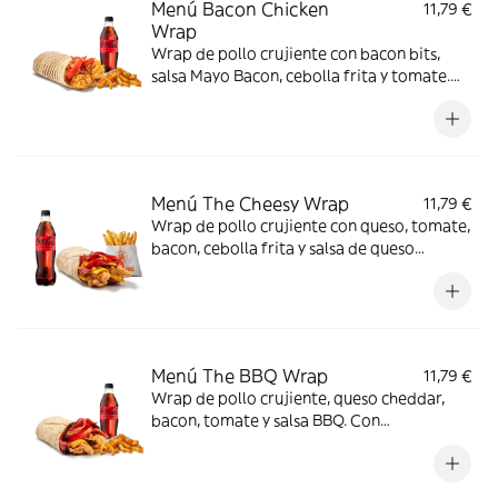
Menú Bacon Chicken
11,79 €
Wrap
Wrap de pollo crujiente con bacon bits,
salsa Mayo Bacon, cebolla frita y tomate.
Con complemento y bebida para una
comida de 10.
Menú The Cheesy Wrap
11,79 €
Wrap de pollo crujiente con queso, tomate,
bacon, cebolla frita y salsa de queso
cheddar. Con complemento y bebida.
Menú The BBQ Wrap
11,79 €
Wrap de pollo crujiente, queso cheddar,
bacon, tomate y salsa BBQ. Con
complemento y bebida.