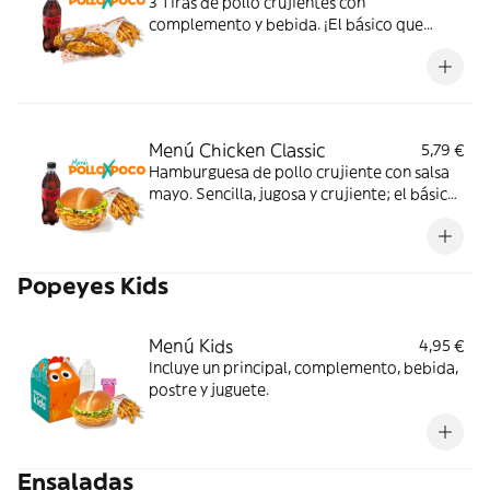
3 Tiras de pollo crujientes con
complemento y bebida. ¡El básico que
nunca falla!
Menú Chicken Classic
5,79 €
Hamburguesa de pollo crujiente con salsa
mayo. Sencilla, jugosa y crujiente; el básico
perfecto para cualquier momento. Con
complemento y bebida.
Popeyes Kids
Menú Kids
4,95 €
Incluye un principal, complemento, bebida,
postre y juguete.
Ensaladas