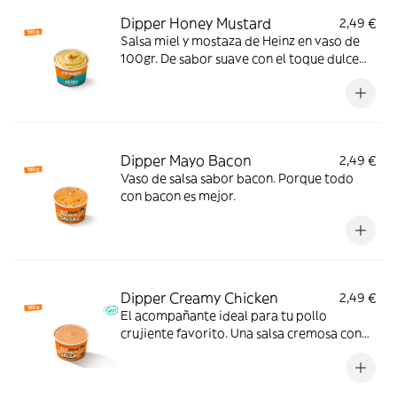
Dipper Honey Mustard
2,49 €
Salsa miel y mostaza de Heinz en vaso de
100gr. De sabor suave con el toque dulce
perfecto.
Dipper Mayo Bacon
2,49 €
Vaso de salsa sabor bacon. Porque todo
con bacon es mejor.
Dipper Creamy Chicken
2,49 €
El acompañante ideal para tu pollo
crujiente favorito. Una salsa cremosa con
ajo, pimienta y un ligero toque ácido que le
da un extra de sabor a cada bocado.
Pruébala y verás.