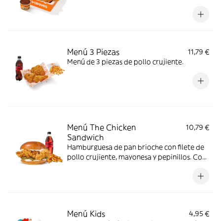
favorito, con complemento y bebida. Todo
en una sola Box para que no tengas que
elegir.
Menú 3 Piezas
11,79 €
Menú de 3 piezas de pollo crujiente.
Menú The Chicken
10,79 €
Sandwich
Hamburguesa de pan brioche con filete de
pollo crujiente, mayonesa y pepinillos. Con
complemento y bebida.
Menú Kids
4,95 €