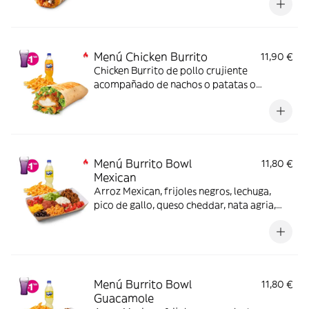
(hasta agotar existencias)
Menú Chicken Burrito
11,90 €
Chicken Burrito de pollo crujiente
acompañado de nachos o patatas o
ensalada y bebida -ligeramente picante-.
Menú Burrito Bowl
11,80 €
Mexican
Arroz Mexican, frijoles negros, lechuga,
pico de gallo, queso cheddar, nata agria,
carne a elegir y salsa Mexican, nachos o
patatas o ensalada y bebida (también
opción veggie) -picante-.
Menú Burrito Bowl
11,80 €
Guacamole