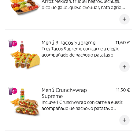
Arroz Mexican, frijoles negros, lechuga,
pico de gallo, queso cheddar, nata agria,
carne a elegir y guacamole, nachos o
patatas o ensalada y bebida (también
opción veggie)
Menú 3 Tacos Supreme
11,60 €
Tres Tacos Supreme con carne a elegir,
acompañado de nachos o patatas o
ensalada y bebida. Incluye mochila
promocional de regalo (hasta agotar
existencias)
Menú Crunchywrap
11,50 €
Supreme
Incluye 1 Crunchywrap con carne a elegir,
acompañado de nachos o patatas o
ensalada y bebida. (La imagen muestra un
Crunchywrap partido en 2 trozos).