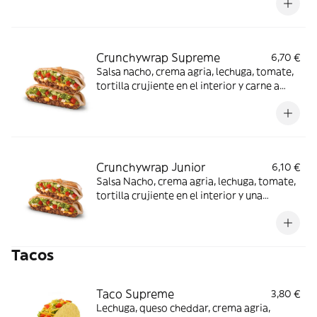
agria, lechuga y tomate.
Crunchywrap Supreme
6,70 €
Salsa nacho, crema agria, lechuga, tomate,
tortilla crujiente en el interior y carne a
elegir. (La imagen muestra un Crunchywrap
partido en 2 trozos).
Crunchywrap Junior
6,10 €
Salsa Nacho, crema agria, lechuga, tomate,
tortilla crujiente en el interior y una
proteína a elegir. (La imagen muestra un
Crunchywrap Junior partido en 2 trozos).
Tacos
Taco Supreme
3,80 €
Lechuga, queso cheddar, crema agria,