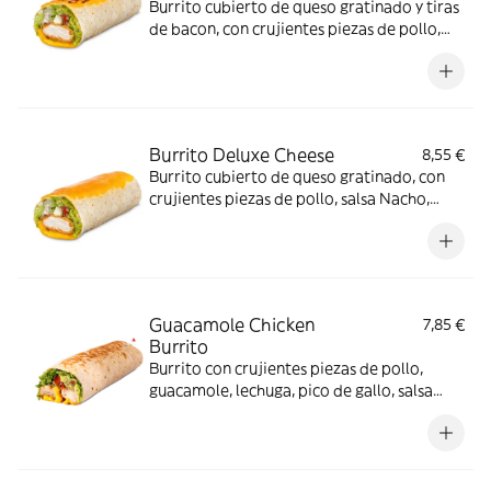
Burrito cubierto de queso gratinado y tiras
de bacon, con crujientes piezas de pollo,
salsa Nacho, guacamole, salsa Alabama,
crema agria, pico de gallo y lechuga
Burrito Deluxe Cheese
8,55 €
Burrito cubierto de queso gratinado, con
crujientes piezas de pollo, salsa Nacho,
guacamole, salsa Alabama, crema agria,
pico de gallo y lechuga
Guacamole Chicken
7,85 €
Burrito
Burrito con crujientes piezas de pollo,
guacamole, lechuga, pico de gallo, salsa
Nacho y salsa Pepper Jack.