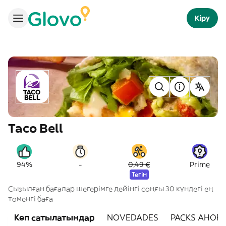
Кіру
Taco Bell
-
94%
0,49 €
Prime
Тегін
Сызылған бағалар шегерімге дейінгі соңғы 30 күндегі ең
төменгі баға
Көп сатылатындар
NOVEDADES
PACKS AHOR