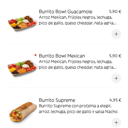
Burrito Bowl Guacamole
5,90 €
Arroz Mexican, frijoles negros, lechuga,
pico de gallo, queso cheddar, nata agria,
carne a elegir y guacamole (también opción
veggie)
Burrito Bowl Mexican
5,90 €
Arroz Mexican, frijoles negros, lechuga,
pico de gallo, queso cheddar, nata agria,
carne a elegir y salsa Mexican (también
opción veggie) -picante-.
Burrito Supreme
4,95 €
Burrito Supreme con proteína a elegir,
arroz, lechuga, pico de gallo y salsa Nacho.