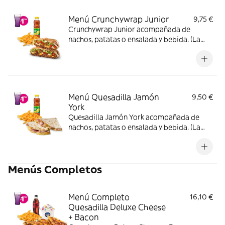
Menú Crunchywrap Junior
9,75 €
Crunchywrap Junior acompañada de
nachos, patatas o ensalada y bebida. (La
imagen muestra un Crunchywrap Junior
partido en 2 trozos).
Menú Quesadilla Jamón
9,50 €
York
Quesadilla Jamón York acompañada de
nachos, patatas o ensalada y bebida. (La
imagen muestra una Quesadilla partida en
dos trozos).
Menús Completos
Menú Completo
16,10 €
Quesadilla Deluxe Cheese
+ Bacon