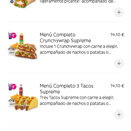
ligeramente picante- acompañado de
nachos o patatas o ensalada bebida y una
tarrina de helado.
Menú Completo
14,10 €
Crunchywrap Supreme
Incluye 1 Crunchywrap con carne a elegir,
acompañado de nachos o patatas o
ensalada, bebida y una tarrina de helado.
(La imagen muestra un Crunchywrap
partido en 2 trozos).
Menú Completo 3 Tacos
14,10 €
Supreme
Tres Tacos Supreme con carne a elegir,
acompañado de nachos o patatas o
ensalada, bebida y una tarrina de helado.