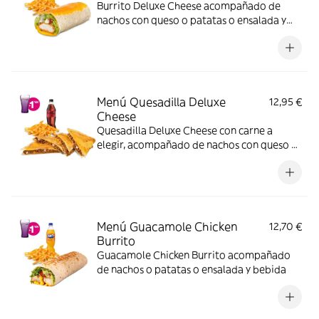
Burrito Deluxe Cheese acompañado de
nachos con queso o patatas o ensalada y
bebida. Incluye mochila promocional de
regalo (hasta agotar existencias)
Menú Quesadilla Deluxe
12,95 €
Cheese
Quesadilla Deluxe Cheese con carne a
elegir, acompañado de nachos con queso o
patatas o ensalada y bebida. (La imagen
muestra una Quesadilla Deluxe partida en 4
trozos). Incluye mochila promocional de
regalo (hasta agotar existencias)
Menú Guacamole Chicken
12,70 €
Burrito
Guacamole Chicken Burrito acompañado
de nachos o patatas o ensalada y bebida