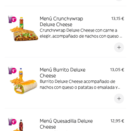
partida en 4 trozos).
Menú Crunchywrap
13,15 €
Deluxe Cheese
Crunchywrap Deluxe Cheese con carne a
elegir, acompañado de nachos con queso o
patatas o ensalada y bebida
Menú Burrito Deluxe
13,05 €
Cheese
Burrito Deluxe Cheese acompañado de
nachos con queso o patatas o ensalada y
bebida. Incluye mochila promocional de
regalo (hasta agotar existencias)
Menú Quesadilla Deluxe
12,95 €
Cheese