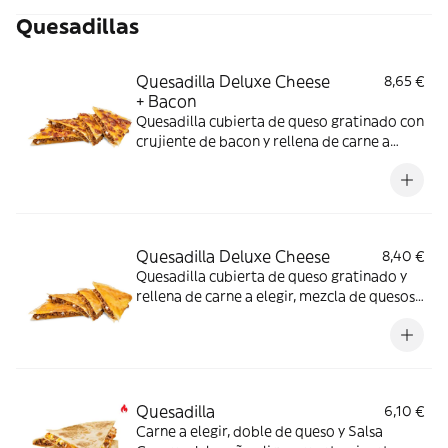
Quesadillas
Quesadilla Deluxe Cheese
8,65 €
+ Bacon
Quesadilla cubierta de queso gratinado con
crujiente de bacon y rellena de carne a
elegir, mezcla de quesos y deliciosa
mayonesa ahumada (La imagen muestra
una Quesadilla partida en 4 trozos).
Quesadilla Deluxe Cheese
8,40 €
Quesadilla cubierta de queso gratinado y
rellena de carne a elegir, mezcla de quesos
y deliciosa mayonesa ahumada (La imagen
muestra una Quesadilla partida en 4
trozos).
Quesadilla
6,10 €
Carne a elegir, doble de queso y Salsa