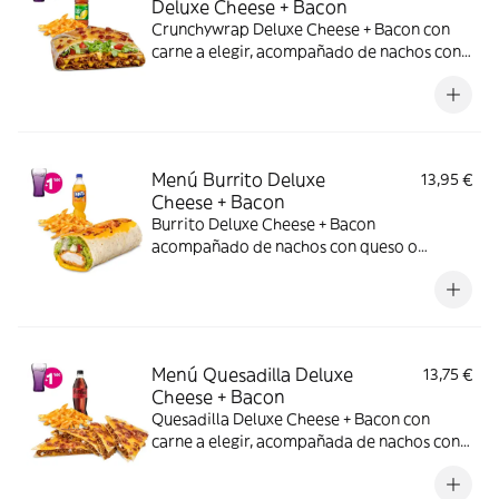
Deluxe Cheese + Bacon
Crunchywrap Deluxe Cheese + Bacon con
carne a elegir, acompañado de nachos con
queso o patatas o ensalada y bebida.
Incluye mochila promocional de regalo
(hasta agotar existencias)
Menú Burrito Deluxe
13,95 €
Cheese + Bacon
Burrito Deluxe Cheese + Bacon
acompañado de nachos con queso o
patatas o ensalada y bebida.
Menú Quesadilla Deluxe
13,75 €
Cheese + Bacon
Quesadilla Deluxe Cheese + Bacon con
carne a elegir, acompañada de nachos con
queso o patatas o ensalada y bebida. (La
imagen muestra una Quesadilla Deluxe