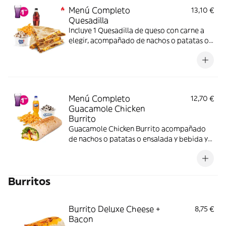
Menú Completo
13,10 €
Quesadilla
Incluye 1 Quesadilla de queso con carne a
elegir, acompañado de nachos o patatas o
ensalada bebida y una tarrina de helado –
ligeramente picante. (La imagen muestra
una Quesadilla partida en 4 trozos).
Menú Completo
12,70 €
Guacamole Chicken
Burrito
Guacamole Chicken Burrito acompañado
de nachos o patatas o ensalada y bebida y
una tarrina de helado.
Burritos
Burrito Deluxe Cheese +
8,75 €
Bacon