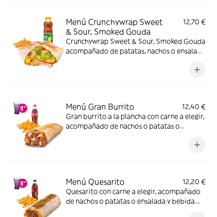
Menú Crunchywrap Sweet
12,70 €
& Sour, Smoked Gouda
Crunchywrap Sweet & Sour, Smoked Gouda
acompañado de patatas, nachos o ensalada
y una bebida
Menú Gran Burrito
12,40 €
Gran burrito a la plancha con carne a elegir,
acompañado de nachos o patatas o
ensalada y bebida
Menú Quesarito
12,20 €
Quesarito con carne a elegir, acompañado
de nachos o patatas o ensalada y bebida.
Incluye mochila promocional de regalo