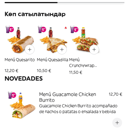
Көп сатылатындар
Menú Quesarito
Menú Quesadilla
Menú
Crunchywrap
12,20 €
10,50 €
Supreme
11,50 €
NOVEDADES
Menú Guacamole Chicken
12,70 €
Burrito
Guacamole Chicken Burrito acompañado
de nachos o patatas o ensalada y bebida