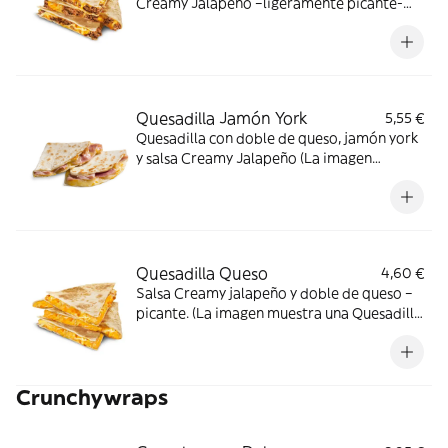
Creamy Jalapeño –ligeramente picante-
(La imagen muestra una Quesadilla partida
en 4 trozos).
Quesadilla Jamón York
5,55 €
Quesadilla con doble de queso, jamón york
y salsa Creamy Jalapeño (La imagen
muestra una Quesadilla partida en dos
trozos).
Quesadilla Queso
4,60 €
Salsa Creamy jalapeño y doble de queso –
picante. (La imagen muestra una Quesadilla
partida en 4 trozos).
Crunchywraps