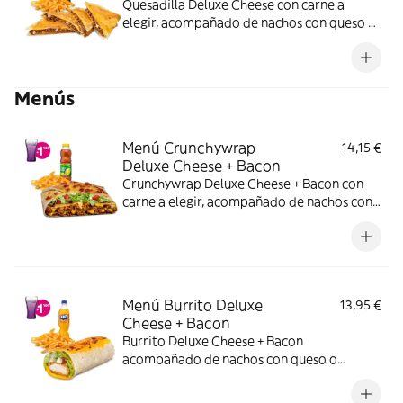
Quesadilla Deluxe Cheese con carne a
elegir, acompañado de nachos con queso o
patatas o ensalada y bebida. (La imagen
muestra una Quesadilla Deluxe partida en 4
trozos). Incluye mochila promocional de
Menús
regalo (hasta agotar existencias)
Menú Crunchywrap
14,15 €
Deluxe Cheese + Bacon
Crunchywrap Deluxe Cheese + Bacon con
carne a elegir, acompañado de nachos con
queso o patatas o ensalada y bebida.
Incluye mochila promocional de regalo
(hasta agotar existencias)
Menú Burrito Deluxe
13,95 €
Cheese + Bacon
Burrito Deluxe Cheese + Bacon
acompañado de nachos con queso o
patatas o ensalada y bebida.