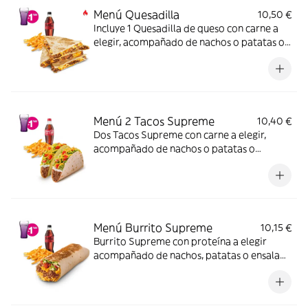
Menú Quesadilla
10,50 €
Incluye 1 Quesadilla de queso con carne a
elegir, acompañado de nachos o patatas o
ensalada y bebida – ligeramente picante.
(La imagen muestra una Quesadilla partida
en 4 trozos). Incluye mochila promocional
de regalo (hasta agotar existencias)
Menú 2 Tacos Supreme
10,40 €
Dos Tacos Supreme con carne a elegir,
acompañado de nachos o patatas o
ensalada y bebida
Menú Burrito Supreme
10,15 €
Burrito Supreme con proteína a elegir
acompañado de nachos, patatas o ensalada
y bebida.