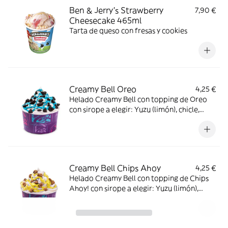
Ben & Jerry’s Strawberry
7,90 €
Cheesecake 465ml
Tarta de queso con fresas y cookies
Creamy Bell Oreo
4,25 €
Helado Creamy Bell con topping de Oreo
con sirope a elegir: Yuzu (limón), chicle,
pistacho, dulce de leche, o Nocilla
Avellanas.
Creamy Bell Chips Ahoy
4,25 €
Helado Creamy Bell con topping de Chips
Ahoy! con sirope a elegir: Yuzu (limón),
chicle, pistacho, dulce de leche, o Nocilla
Avellanas.