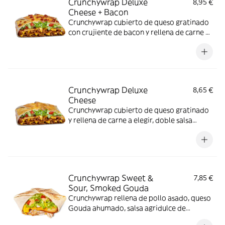
Crunchywrap Deluxe
8,95 €
Cheese + Bacon
Crunchywrap cubierto de queso gratinado
con crujiente de bacon y rellena de carne a
elegir, doble salsa Nacho, crema agria,
lechuga, tomate y salsa Barbacoa
Crunchywrap Deluxe
8,65 €
Cheese
Crunchywrap cubierto de queso gratinado
y rellena de carne a elegir, doble salsa
Nacho, crema agria, lechuga, tomate y salsa
Barbacoa
Crunchywrap Sweet &
7,85 €
Sour, Smoked Gouda
Crunchywrap rellena de pollo asado, queso
Gouda ahumado, salsa agridulce de
naranja, salsa Nacho, tortilla crujiente, nata