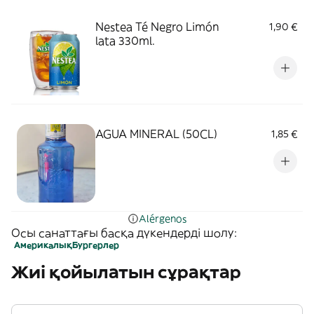
Nestea Té Negro Limón
1,90 €
lata 330ml.
AGUA MINERAL (50CL)
1,85 €
Alérgenos
Осы санаттағы басқа дүкендерді шолу:
Америкалық
Бургерлер
Жиі қойылатын сұрақтар