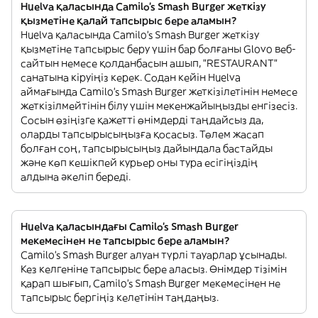
Huelva қаласында Camilo's Smash Burger жеткізу
қызметіне қалай тапсырыс бере аламын?
Huelva қаласында Camilo's Smash Burger жеткізу
қызметіне тапсырыс беру үшін бар болғаны Glovo веб-
сайтын немесе қолданбасын ашып, "RESTAURANT"
санатына кіруіңіз керек. Содан кейін Huelva
аймағында Camilo's Smash Burger жеткізілетінін немесе
жеткізілмейтінін білу үшін мекенжайыңызды енгізесіз.
Сосын өзіңізге қажетті өнімдерді таңдайсыз да,
оларды тапсырысыңызға қосасыз. Төлем жасап
болған соң, тапсырысыңыз дайындала бастайды
және көп кешікпей курьер оны тура есігіңіздің
алдына әкеліп береді.
Huelva қаласындағы Camilo's Smash Burger
мекемесінен не тапсырыс бере аламын?
Camilo's Smash Burger алуан түрлі тауарлар ұсынады.
Кез келгеніне тапсырыс бере аласыз. Өнімдер тізімін
қарап шығып, Camilo's Smash Burger мекемесінен не
тапсырыс бергіңіз келетінін таңдаңыз.