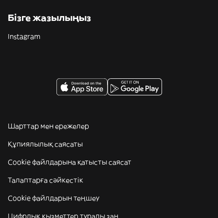
Бізге жазылыңыз
Instagram
Шарттар мен ережелер
Құпиялылық саясаты
Cookie файлдарына қатысты саясат
Талаптарға сәйкестік
Cookie файлдарын теңшеу
Цифрлық қызметтер туралы заң