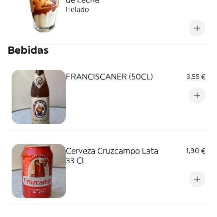
Helado
Bebidas
FRANCISCANER (50CL)
3,55 €
Cerveza Cruzcampo Lata
1,90 €
33 Cl