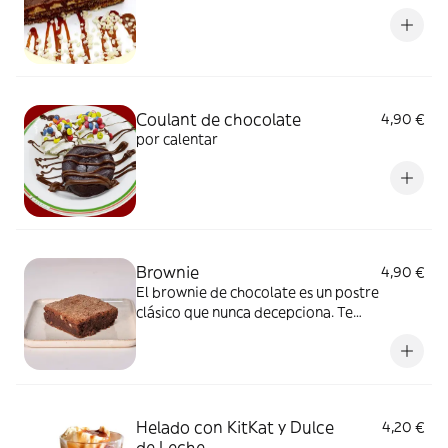
Coulant de chocolate
4,90 €
por calentar
Brownie
4,90 €
El brownie de chocolate es un postre
clásico que nunca decepciona. Te
aconsejamos meterlo en el microondas
durante 20 segundos antes de comerlo. ¿A
qué estás esperando?
Helado con KitKat y Dulce
4,20 €
de Leche