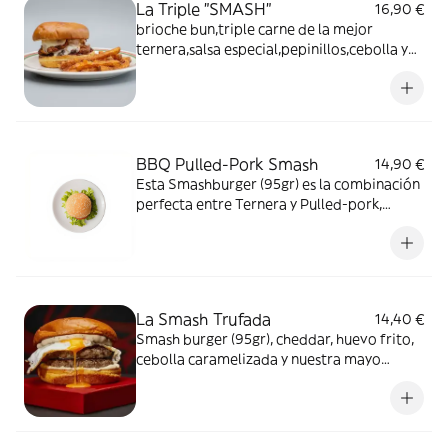
La Triple "SMASH"
16,90 €
brioche bun,triple carne de la mejor
ternera,salsa especial,pepinillos,cebolla y
cheddar
BBQ Pulled-Pork Smash
14,90 €
Esta Smashburger (95gr) es la combinación
perfecta entre Ternera y Pulled-pork,
Queso Cheddar, Bacon, Cebolla crispy, y
salsa BBQ-MIEL,
La Smash Trufada
14,40 €
Smash burger (95gr), cheddar, huevo frito,
cebolla caramelizada y nuestra mayo
trufada.