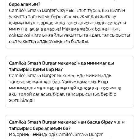
бере аламын?
Camilo's Smash Burger’s жұмыс істеп тұрса, кез келген
уақытта тапсырыс бере аласыз. Жылдам жеткізу
қызметіміздің арқасында тапсырысыңызды санаулы
минутта-ақ ала аласыз! Мекеме жабық болғанның
өзінде өзіңізге ыңғайлы уақытты таңдап, тапсырысты
сол уақытқа алдыруыңызға болады.
Camilo's Smash Burger мекемесінде минималды
тапсырыс құны бар ма?
Camilo's Smash Burger мекемесінде минималды
тапсырыс мөлшері бар. Уайымдамаңыз. Егер
минималды мөлшерге жетпей қалсаңыз, қосымша
ақы төлей саласыз, бірақ тапсырысыңыз бәрібір
жеткізіледі!
Camilo's Smash Burger мекемесінен басқа біреу үшін
тапсырыс бере аламын ба?
Иә, әрине! Өнімдерді Camilo's Smash Burger