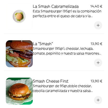
La Smash Cabramelizada
14,40 €
Esta Smashburger (95gr) es la combinación
perfecta entre el queso de cabra y la
cebolla caramelizada,. Es una adicción
garantizada. Con salsa de luxe.
La "Smash"
13,90 €
Smashburger (95gr), cheddar, lechuga,
tomate, pepinillo y nuestra salsa mayonesa
especial
Smash Cheese First
13,90 €
Smashburger de 95gr,doble cheddar,
cebolla caramelizada y nuestra salsa
especial picantita, te atreves!!!!