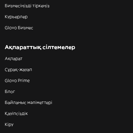
Бизнесіңізді тіркеңіз
Курьерлер
Glovo Бизнес
Ақпараттық сілтемелер
Ақпарат
Сұрақ-жауап
Glovo Prime
Блог
Байланыс мәліметтері
Қауіпсіздік
Кіру