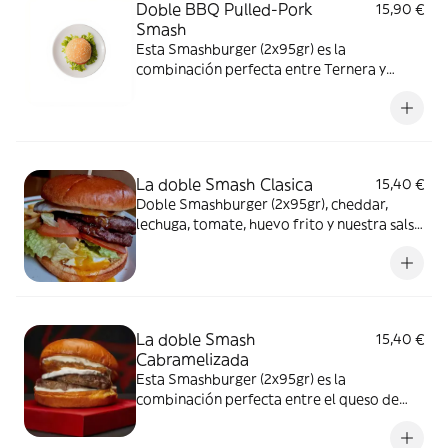
Doble BBQ Pulled-Pork
15,90 €
Smash
Esta Smashburger (2x95gr) es la
combinación perfecta entre Ternera y
Pulled-pork, Queso Cheddar, Cebolla
crispy, Bacon y salsa BBQ-MIEL,
La doble Smash Clasica
15,40 €
Doble Smashburger (2x95gr), cheddar,
lechuga, tomate, huevo frito y nuestra salsa
mayonesa especial
La doble Smash
15,40 €
Cabramelizada
Esta Smashburger (2x95gr) es la
combinación perfecta entre el queso de
cabra y la cebolla caramelizada,. Es una
adicción garantizada. Con salsa de luxe.