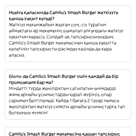
Huelva қаласында Camilo's Smash Burger жеткізуге
қанша уақыт кетеді?
Жеткізу мекенжайын жазған соң, сіз тұратын
аймақтағы әр мекеменің шамалап алғандағы жеткізу
уақытын көресіз. Сондай-ақ тапсырысыңыздың
Camilo's Smash Burger мекемесінен қанша уақытта
келетінін тапсырысты рәсімдеу кезінде де көре
аласыз.
Glovo-да Camilo's Smash Burger үшін қандай да бір
промоакция бар ма?
Міндетті түрде жеңілдікпен сатылатын өнімдерді
және арнайы ұсыныстарды қарап жүріңіз, олар
сарымен белгіленеді. Кейде 1 бағаға 2 тауар немесе
жеңілдікпен жеткізу сияқты арнайы ұсыныстарға тап
болуыңыз мүмкін!
Camilo's Smash Burger мекемесіне қашан тапсырыс