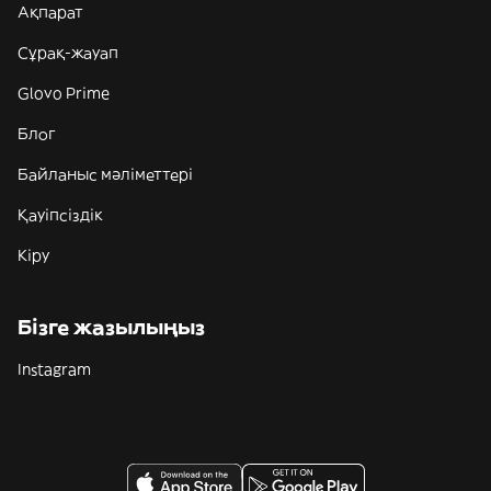
Ақпарат
Сұрақ-жауап
Glovo Prime
Блог
Байланыс мәліметтері
Қауіпсіздік
Кіру
Бізге жазылыңыз
Instagram