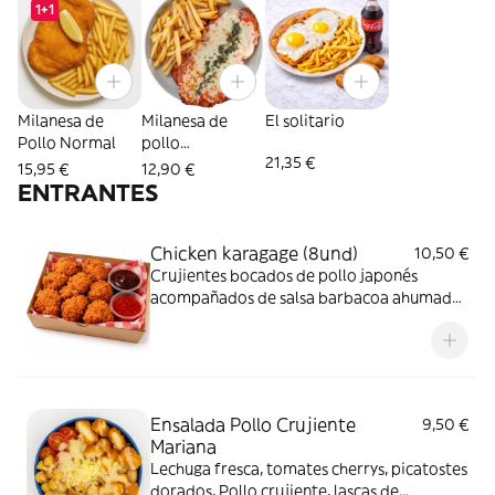
1+1
Milanesa de
Milanesa de
El solitario
Pollo Normal
pollo
21,35 €
Napolitana
15,95 €
12,90 €
ENTRANTES
Chicken karagage (8und)
10,50 €
Crujientes bocados de pollo japonés
acompañados de salsa barbacoa ahumada
y Sweet Chilli dulce y ligeramente picante.
Ensalada Pollo Crujiente
9,50 €
Mariana
Lechuga fresca, tomates cherrys, picatostes
dorados, Pollo crujiente, lascas de