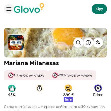
Кіру
Mariana Milanesas
1+1 кейбір өнімдерге
-20% кейбір өнімдерге
-
98%
2,90 €
Prime
Тегін
Сызылған бағалар шегерімге дейінгі соңғы 30 күндегі ең