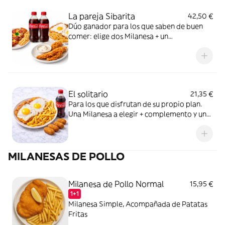
La pareja Sibarita
42,50 €
Dúo ganador para los que saben de buen
comer: elige dos Milanesa + un
complemento + dos bebidas. Puro placer,
sin complicaciones.
El solitario
21,35 €
Para los que disfrutan de su propio plan.
Una Milanesa a elegir + complemento y un
refresco bien frío. Todo lo que necesitas
para ser feliz sin compartir.
MILANESAS DE POLLO
Milanesa de Pollo Normal
15,95 €
1+1
Milanesa Simple, Acompañada de Patatas
Fritas