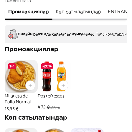
төменгі баға
Промоакциялар
Көп сатылатындар
ENTRANT
Онлайн режимде қадағалау мүмкін емес.
Тапсырыстарды меке
Промоакциялар
1+1
-20%
Milanesa de
Dos refrescos
Pollo Normal
4,72 €
5,90 €
15,95 €
Көп сатылатындар