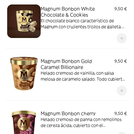
Magnum Bonbon White
9,50 €
Chocolate & Cookies
El chocolate blanco característico de
Magnum con crujientes trozos de galleta.
Perfectamente equilibrado con cremoso
helado de vainilla y salsa al cacao con
galleta.
Magnum Bonbon Gold
9,50 €
Caramel Billionaire
Helado cremoso de vainilla, con salsa
melosa de caramelo salado. Todo cubierto
de delicioso chocolate blanco con
caramelo y crujientes trozos de galleta
crujiente.
Magnum Bonbon cherry
9,50 €
Helado cremoso de panna con remolinos
de cereza ácida, cubierto con el
característico chocolate crujiente de