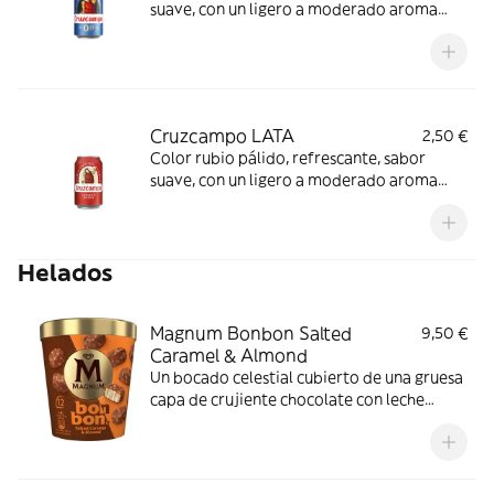
suave, con un ligero a moderado aroma
afrutado, personalidad propia aportada
por la exclusiva levadura usada en su
fabricación.
Cruzcampo LATA
2,50 €
Color rubio pálido, refrescante, sabor
suave, con un ligero a moderado aroma
afrutado, personalidad propia aportada
por la exclusiva levadura usada en su
fabricación.
Helados
Magnum Bonbon Salted
9,50 €
Caramel & Almond
Un bocado celestial cubierto de una gruesa
capa de crujiente chocolate con leche
Magnum® con trozos de almendras
tostadas. Descubre el cremoso helado de
vainilla y la salsa de caramelo salado