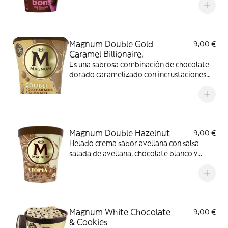
Magnum y terminado con trocitos
crujientes de frutos rojos.
Magnum Double Gold
9,00 €
Caramel Billionaire,
Es una sabrosa combinación de chocolate
dorado caramelizado con incrustaciones
de crujiente galleta italiana que envuelve
una capa de helado cremoso l
Magnum Double Hazelnut
9,00 €
Helado crema sabor avellana con salsa
salada de avellana, chocolate blanco y
trocitos de frutos secos caramelizados
(avellanas, almendras, pistachos).
Magnum White Chocolate
9,00 €
& Cookies