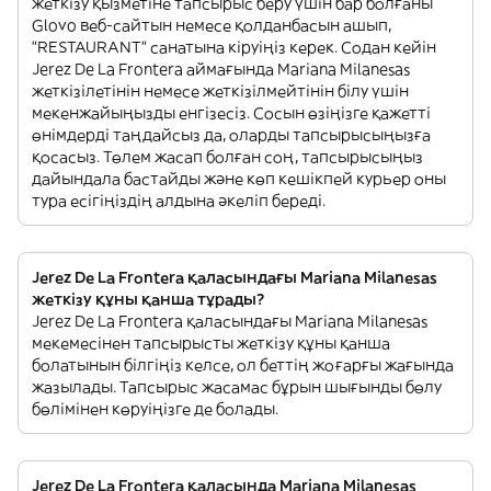
жеткізу қызметіне тапсырыс беру үшін бар болғаны
Glovo веб-сайтын немесе қолданбасын ашып,
"RESTAURANT" санатына кіруіңіз керек. Содан кейін
Jerez De La Frontera аймағында Mariana Milanesas
жеткізілетінін немесе жеткізілмейтінін білу үшін
мекенжайыңызды енгізесіз. Сосын өзіңізге қажетті
өнімдерді таңдайсыз да, оларды тапсырысыңызға
қосасыз. Төлем жасап болған соң, тапсырысыңыз
дайындала бастайды және көп кешікпей курьер оны
тура есігіңіздің алдына әкеліп береді.
Jerez De La Frontera қаласындағы Mariana Milanesas
жеткізу құны қанша тұрады?
Jerez De La Frontera қаласындағы Mariana Milanesas
мекемесінен тапсырысты жеткізу құны қанша
болатынын білгіңіз келсе, ол беттің жоғарғы жағында
жазылады. Тапсырыс жасамас бұрын шығынды бөлу
бөлімінен көруіңізге де болады.
Jerez De La Frontera қаласында Mariana Milanesas