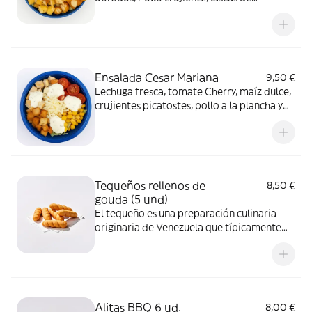
parmesano y una deliciosa salsa de
col.Equilibrada, sabrosa y con ese toque
crujiente que la hace irresistible.
Ensalada Cesar Mariana
9,50 €
Lechuga fresca, tomate Cherry, maíz dulce,
crujientes picatostes, pollo a la plancha y
finas lascas de queso parmesano.
Acompañada de una cremosa salsa César.
Deliciosa..!
Tequeños rellenos de
8,50 €
gouda (5 und)
El tequeño es una preparación culinaria
originaria de Venezuela que típicamente
consiste en una masa de harina de trigo
frita, rellena de queso blanco venezolano
Alitas BBQ 6 ud.
8,00 €