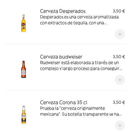
Cerveza Desperados
3,50 €
Desperados es una cerveza aromatizada
con extractos de tequila, con una
graduación de 5,9º
Cerveza budweiser
3,50 €
Budweiser está elaborada a través de un
complejo y largo proceso para conseguir
una cerveza de calidad excepcional, con un
sabor equilibrado, aromas a
Cerveza Corona 35 cl
3,50 €
Prueba la "cerveza originalmente
mexicana". Su botella transparente se ha
convertido en un icono y su sabor,
refrescante e inconfundible la hace una c