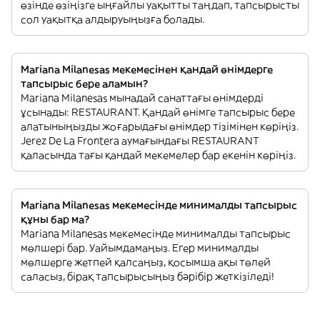
өзінде өзіңізге ыңғайлы уақытты таңдап, тапсырысты
сол уақытқа алдыруыңызға болады.
Mariana Milanesas мекемесінен қандай өнімдерге
тапсырыс бере аламын?
Mariana Milanesas мынадай санаттағы өнімдерді
ұсынады: RESTAURANT. Қандай өнімге тапсырыс бере
алатыныңызды жоғарыдағы өнімдер тізімінен көріңіз.
Jerez De La Frontera аумағындағы RESTAURANT
қаласында тағы қандай мекемелер бар екенін көріңіз.
Mariana Milanesas мекемесінде минималды тапсырыс
құны бар ма?
Mariana Milanesas мекемесінде минималды тапсырыс
мөлшері бар. Уайымдамаңыз. Егер минималды
мөлшерге жетпей қалсаңыз, қосымша ақы төлей
саласыз, бірақ тапсырысыңыз бәрібір жеткізіледі!