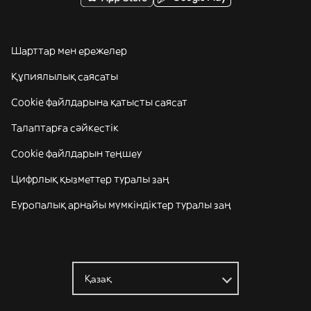
Шарттар мен ережелер
Құпиялылық саясаты
Cookie файлдарына қатысты саясат
Талаптарға сәйкестік
Cookie файлдарын теңшеу
Цифрлық қызметтер туралы заң
Еуропалық арнайы мүмкіндіктер туралы заң