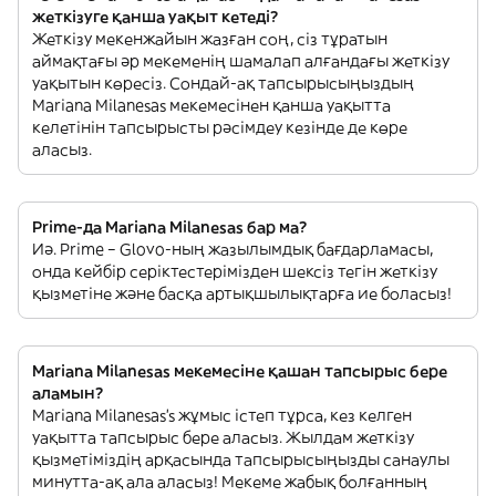
жеткізуге қанша уақыт кетеді?
Жеткізу мекенжайын жазған соң, сіз тұратын
аймақтағы әр мекеменің шамалап алғандағы жеткізу
уақытын көресіз. Сондай-ақ тапсырысыңыздың
Mariana Milanesas мекемесінен қанша уақытта
келетінін тапсырысты рәсімдеу кезінде де көре
аласыз.
Prime-да Mariana Milanesas бар ма?
Иә. Prime – Glovo-ның жазылымдық бағдарламасы,
онда кейбір серіктестерімізден шексіз тегін жеткізу
қызметіне және басқа артықшылықтарға ие боласыз!
Mariana Milanesas мекемесіне қашан тапсырыс бере
аламын?
Mariana Milanesas’s жұмыс істеп тұрса, кез келген
уақытта тапсырыс бере аласыз. Жылдам жеткізу
қызметіміздің арқасында тапсырысыңызды санаулы
минутта-ақ ала аласыз! Мекеме жабық болғанның