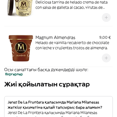
Deliciosa tarrina de helado crema de nata
con salsa de galleta al cacao, virutas de
chocolate blanco y trozos de galleta.
Magnum Almendras
9,00 €
Helado de vainilla recubierto de chocolate
con leche y crujientes trozos de almendra.
Осы санаттағы басқа дүкендерді шолу:
Бургерлер
Жиі қойылатын сұрақтар
Jerez De La Frontera қаласында Mariana Milanesas
жеткізу қызметіне қалай тапсырыс бере аламын?
Jerez De La Frontera қаласында Mariana Milanesas