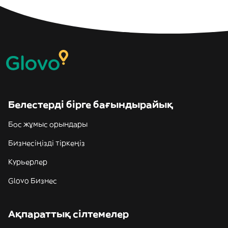
Белестерді бірге бағындырайық
Бос жұмыс орындары
Бизнесіңізді тіркеңіз
Курьерлер
Glovo Бизнес
Ақпараттық сілтемелер