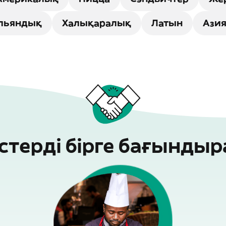
льяндық
Халықаралық
Латын
Ази
стерді бірге бағынды