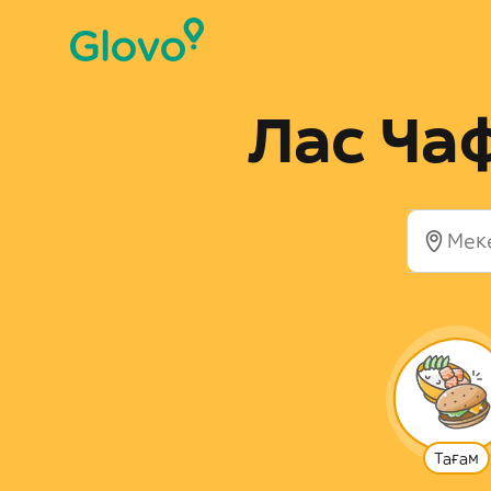
Лас Ча
Тағам