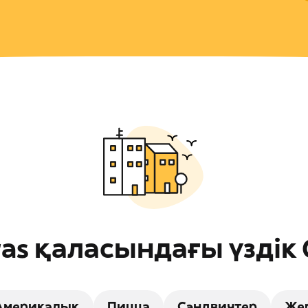
iras қаласындағы үздік
Америкалық
Пицца
Сэндвичтер
Же