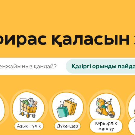
фирас қаласын 
Қазіргі орынды пайд
Курьерлік
Азық-түлік
Дүкендер
жеткізу