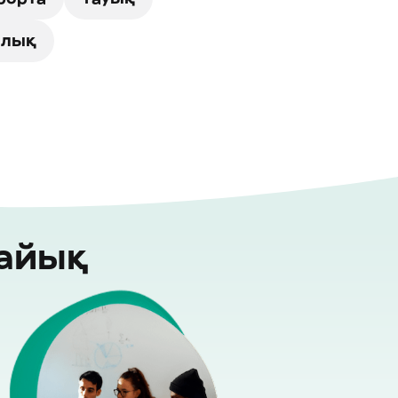
ялық
райық