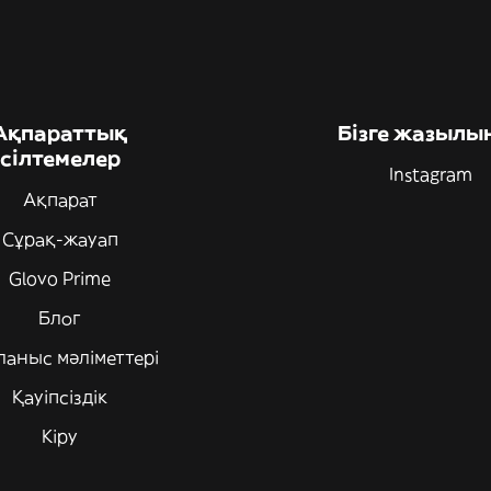
Ақпараттық
Бізге жазылы
сілтемелер
Instagram
Ақпарат
Сұрақ-жауап
Glovo Prime
Блог
ланыс мәліметтері
Қауіпсіздік
Кіру