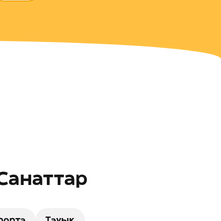
 Санаттар
рорта
Тауық