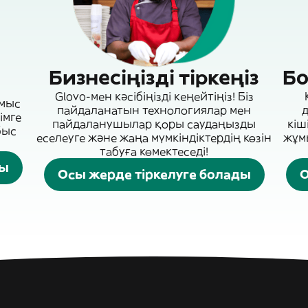
Бизнесіңізді тіркеңіз
Бо
Glovo-мен кәсібіңізді кеңейтіңіз! Біз
ұмыс
пайдаланатын технологиялар мен
д
імге
пайдаланушылар қоры саудаңызды
кіш
быс
еселеуге және жаңа мүмкіндіктердің көзін
жұмы
табуға көмектеседі!
ды
Осы жерде тіркелуге болады
О