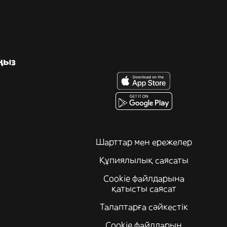
ңыз
Шарттар мен ережелер
Құпиялылық саясаты
Cookie файлдарына
қатысты саясат
Талаптарға сәйкестік
Cookie файлдарын