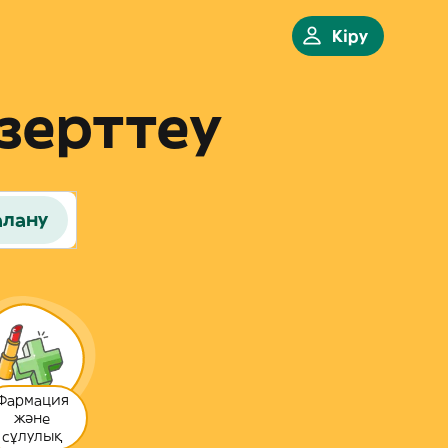
Кіру
зерттеу
алану
Фармация
және
сұлулық