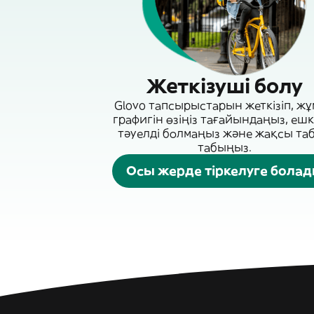
Жеткізуші болу
Glovo тапсырыстарын жеткізіп, ж
графигін өзіңіз тағайындаңыз, ешк
тәуелді болмаңыз және жақсы та
табыңыз.
Осы жерде тіркелуге бола