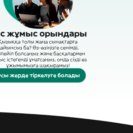
с жұмыс орындары
Қызыққа толы жаңа сынақтарға
айынсыз ба? Өз-өзіңізге сенімді,
іпейіл болсаңыз және басқалармен
с істегенді ұнатсаңыз, онда сізді өз
ұжымымызға шақырамыз!
сы жерде тіркелуге болады