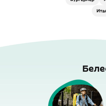
Ита
Беле