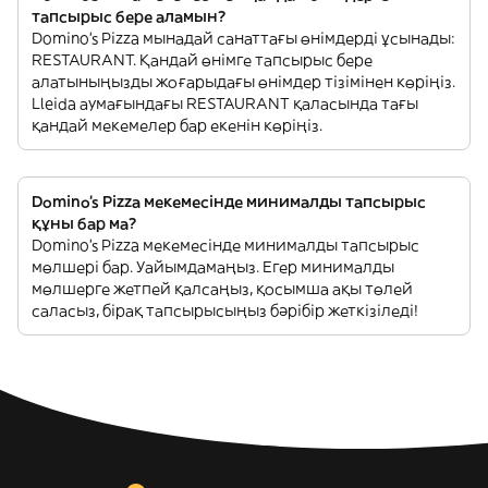
тапсырыс бере аламын?
Domino's Pizza мынадай санаттағы өнімдерді ұсынады:
RESTAURANT. Қандай өнімге тапсырыс бере
алатыныңызды жоғарыдағы өнімдер тізімінен көріңіз.
Lleida аумағындағы RESTAURANT қаласында тағы
қандай мекемелер бар екенін көріңіз.
Domino's Pizza мекемесінде минималды тапсырыс
құны бар ма?
Domino's Pizza мекемесінде минималды тапсырыс
мөлшері бар. Уайымдамаңыз. Егер минималды
мөлшерге жетпей қалсаңыз, қосымша ақы төлей
саласыз, бірақ тапсырысыңыз бәрібір жеткізіледі!