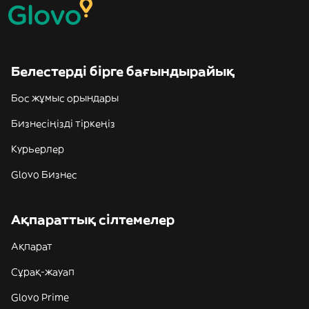
Белестерді бірге бағындырайық
Бос жұмыс орындары
Бизнесіңізді тіркеңіз
Курьерлер
Glovo Бизнес
Ақпараттық сілтемелер
Ақпарат
Сұрақ-жауап
Glovo Prime