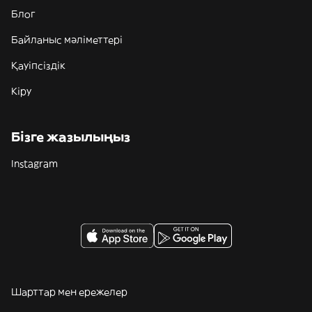
Блог
Байланыс мәліметтері
Қауіпсіздік
Кіру
Бізге жазылыңыз
Instagram
Шарттар мен ережелер