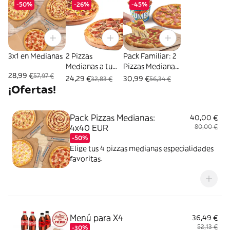
-50%
-26%
-45%
3x1 en Medianas
2 Pizzas
Pack Familiar: 2
Medianas a tu
Pizzas Medianas
28,99 €
57,97 €
gusto
+ Mega Cubo
24,29 €
30,99 €
32,83 €
56,34 €
¡Ofertas!
Pack Pizzas Medianas:
40,00 €
4x40 EUR
80,00 €
-50%
Elige tus 4 pizzas medianas especialidades
favoritas.
Menú para X4
36,49 €
52,13 €
-30%