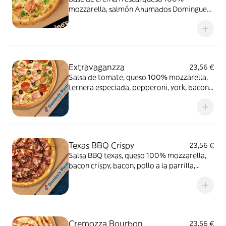
mozzarella, salmón Ahumados Dominguez
en lonchas, aguacate, eneldo y sésamo
negro.
Extravaganzza
23,56 €
Salsa de tomate, queso 100% mozzarella,
ternera especiada, pepperoni, york, bacon,
cebolla, pimiento verde, champiñón y
aceitunas negras.
Texas BBQ Crispy
23,56 €
Salsa BBQ texas, queso 100% mozzarella,
bacon crispy, bacon, pollo a la parrilla,
carne de vacuno, queso cheddar en el
borde y salsa
Cremozza Bourbon
23,56 €