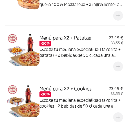
queso 100% Mozzarella + 2 ingredientes a
elegir entre: York, Bacon, Bacon Crispy,
Carne de vacuno, Pollo a la parrilla,
Pepperoni, Atún,Champiñón, Cebolla,
Cebolla Caramelizada, Pimiento verde,
Maiz, Aceitunas negras
Menú para X2 + Patatas
23,49 €
33,55 €
-30%
Escoge tu mediana especialidad favorita +
patatas + 2 bebidas de 50 cl cada una a
elegir entre Coca Cola, Coca Cola Zero,
Fanta de naranja, Fuze tea o Aquarius de
limón. Tu CocaCola con premio
Menú para X2 + Cookies
23,49 €
33,55 €
-30%
Escoge tu mediana especialidad favorita +
cookies + 2 bebidas de 50 cl cada una a
elegir entre Coca Cola, Coca Cola Zero,
Fanta de naranja, Fuze tea o Aquarius de
limón. Tu CocaCola con premio