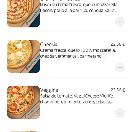
Base de crema fresca, queso mozzarella,
bacon, pollo a la parrilla, cebolla, salsa
Bourbon (0% alcohol)
Cheesix
23,56 €
Crema fresca, queso 100% mozzarella,
cheddar, emmental, parmesano,
gorgonzola, queso de cabra
Veggiña
23,56 €
Salsa de tomate, VeggiCheese Violife,
champiñón, pimiento verde, cebolla,
aceitunas negras y tomate natural. Con
masa veggi Thin Crust.