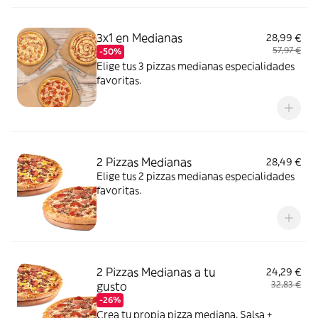
pollo marinadas (18 unidades)
3x1 en Medianas
28,99 €
57,97 €
-50%
Elige tus 3 pizzas medianas especialidades
favoritas.
2 Pizzas Medianas
28,49 €
Elige tus 2 pizzas medianas especialidades
favoritas.
2 Pizzas Medianas a tu
24,29 €
gusto
32,83 €
-26%
Crea tu propia pizza mediana. Salsa +