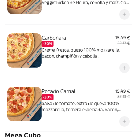
VeggiChicken de Heura, cebolla y maíz. Con
masa veggi Thin Crust.
Carbonara
15,49 €
22,13 €
-30%
Crema fresca, queso 100% mozzarella,
bacon, champiñón y cebolla.
Pecado Carnal
15,49 €
22,13 €
-30%
Salsa de tomate, extra de queso 100%
mozzarella, ternera especiada, bacon,
pepperoni y york.
Mega Cubo