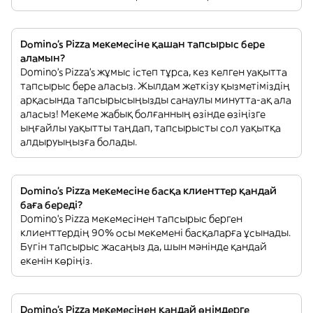
Domino's Pizza мекемесіне қашан тапсырыс бере
аламын?
Domino's Pizza’s жұмыс істеп тұрса, кез келген уақытта
тапсырыс бере аласыз. Жылдам жеткізу қызметіміздің
арқасында тапсырысыңызды санаулы минутта-ақ ала
аласыз! Мекеме жабық болғанның өзінде өзіңізге
ыңғайлы уақытты таңдап, тапсырысты сол уақытқа
алдыруыңызға болады.
Domino's Pizza мекемесіне басқа клиенттер қандай
баға береді?
Domino's Pizza мекемесінен тапсырыс берген
клиенттердің 90% осы мекемені басқаларға ұсынады.
Бүгін тапсырыс жасаңыз да, шын мәнінде қандай
екенін көріңіз.
Domino's Pizza мекемесінен қандай өнімдерге