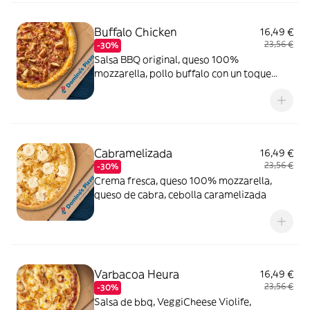
Buffalo Chicken
16,49 €
23,56 €
-30%
Salsa BBQ original, queso 100%
mozzarella, pollo buffalo con un toque
picante, bacon crispy, cebolla caramelizada
y queso
Cabramelizada
16,49 €
23,56 €
-30%
Crema fresca, queso 100% mozzarella,
queso de cabra, cebolla caramelizada
Varbacoa Heura
16,49 €
23,56 €
-30%
Salsa de bbq, VeggiCheese Violife,