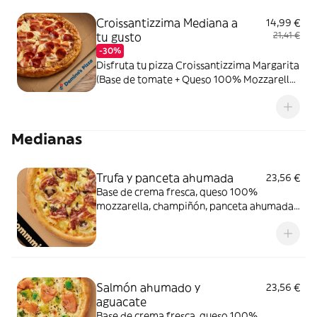
Croissantizzima Mediana a
14,99 €
tu gusto
21,41 €
-30%
Disfruta tu pizza Croissantizzima Margarita
(Base de tomate + Queso 100% Mozzarella)
+ Tus 2 ingredientes favoritos
Medianas
Trufa y panceta ahumada
23,56 €
Base de crema fresca, queso 100%
mozzarella, champiñón, panceta ahumada
y salsa de trufa negra.
Salmón ahumado y
23,56 €
aguacate
Base de crema fresca, queso 100%