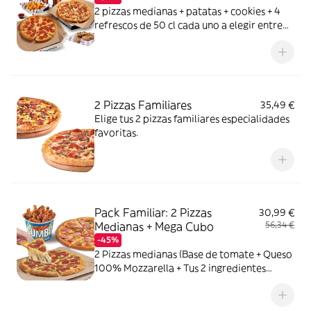
2 pizzas medianas + patatas + cookies + 4
refrescos de 50 cl cada uno a elegir entre
Coca Cola, Coca Cola Zero, Fanta de
naranja, Fuze tea o Aquarius de limón. Tu
CocaCola con premio
2 Pizzas Familiares
35,49 €
Elige tus 2 pizzas familiares especialidades
favoritas.
Pack Familiar: 2 Pizzas
30,99 €
Medianas + Mega Cubo
56,34 €
-45%
2 Pizzas medianas (Base de tomate + Queso
100% Mozzarella + Tus 2 ingredientes
favoritos) + 1 Mega Cubo de pollo (17
unidades: 5 piezas de Strippers, 6 piezas de
Kickers y 6 piezas de Nuggets.) o Alitas de