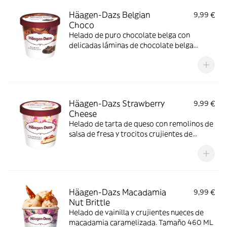
Häagen-Dazs Belgian
9,99 €
Choco
Helado de puro chocolate belga con
delicadas láminas de chocolate belga
negro. Tamaño 460 ML
Häagen-Dazs Strawberry
9,99 €
Cheese
Helado de tarta de queso con remolinos de
salsa de fresa y trocitos crujientes de
galleta. Tamaño 460 ML
Häagen-Dazs Macadamia
9,99 €
Nut Brittle
Helado de vainilla y crujientes nueces de
macadamia caramelizada. Tamaño 460 ML