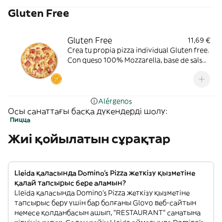
Gluten Free
Gluten Free
11,69 €
Crea tu propia pizza individual Gluten free.
Con queso 100% Mozzarella, base de salsa
de tomate. Toppings: pollo a la parrilla,
bacon o york.
Alérgenos
Осы санаттағы басқа дүкендерді шолу:
Пицца
Жиі қойылатын сұрақтар
Lleida қаласында Domino's Pizza жеткізу қызметіне
қалай тапсырыс бере аламын?
Lleida қаласында Domino's Pizza жеткізу қызметіне
тапсырыс беру үшін бар болғаны Glovo веб-сайтын
немесе қолданбасын ашып, "RESTAURANT" санатына