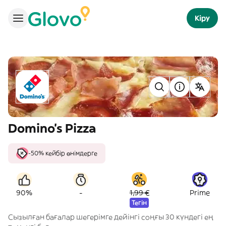
Кіру
Domino's Pizza
-50% кейбір өнімдерге
-
90%
1,99 €
Prime
Тегін
Сызылған бағалар шегерімге дейінгі соңғы 30 күндегі ең