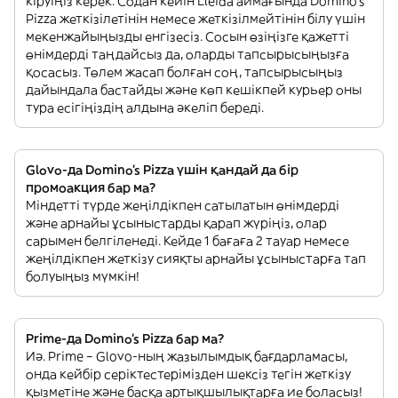
кіруіңіз керек. Содан кейін Lleida аймағында Domino's
Pizza жеткізілетінін немесе жеткізілмейтінін білу үшін
мекенжайыңызды енгізесіз. Сосын өзіңізге қажетті
өнімдерді таңдайсыз да, оларды тапсырысыңызға
қосасыз. Төлем жасап болған соң, тапсырысыңыз
дайындала бастайды және көп кешікпей курьер оны
тура есігіңіздің алдына әкеліп береді.
Glovo-да Domino's Pizza үшін қандай да бір
промоакция бар ма?
Міндетті түрде жеңілдікпен сатылатын өнімдерді
және арнайы ұсыныстарды қарап жүріңіз, олар
сарымен белгіленеді. Кейде 1 бағаға 2 тауар немесе
жеңілдікпен жеткізу сияқты арнайы ұсыныстарға тап
болуыңыз мүмкін!
Prime-да Domino's Pizza бар ма?
Иә. Prime – Glovo-ның жазылымдық бағдарламасы,
онда кейбір серіктестерімізден шексіз тегін жеткізу
қызметіне және басқа артықшылықтарға ие боласыз!