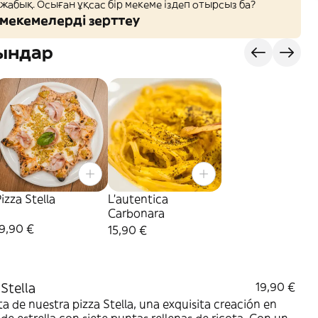
 жабық. Осыған ұқсас бір мекеме іздеп отырсыз ба?
мекемелерді зерттеу
ындар
izza Stella
L'autentica
Carbonara
9,90 €
15,90 €
 Stella
19,90 €
ta de nuestra pizza Stella, una exquisita creación en