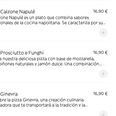
es del queso.
 Calzone Napulè
16,90 €
zone Napulè es un plato que combina sabores
ionales de la cocina napolitana. Se caracteriza por su
e pizza doblada y rellena con una mezcla de jamón
 ricota y mozzarella al horno. Para realzar su sabor, se
el exterior con una suave salsa de tomate y se añade
ue fresco de albahaca. El resultado es un bocado
tible.
 Prosciutto e Funghi
16,90 €
 nuestra deliciosa pizza con base de mozzarella,
iñones naturales y jamón dulce. Una combinación
ta de ingredientes que te hará saborear cada
sco.
 Ginevra
16,90 €
re la pizza Ginevra, una creación culinaria
adora que te transportará a la tradición y la
ación en cada bocado. Con una base de mozzarella
a, se combina con una deliciosa crema de calabaza