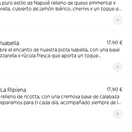
 puro estilo de Napulè relleno de queso emmental y
 y sabroso. La pizza Albano es una experiencia
ella, cubierto de jamón ibérico, cherrys y un toque de
t que satisfará todos tus sentidos. ¡Disfruta de esta
 de trufa.
stible combinación de ingredientes!
 Isabella
17,90 €
re el encanto de nuestra pizza Isabella, con una base
zarella y rúcula fresca que aporta un toque
cante y crujiente. El salmón ahumado añade una
da intensidad de sabor que se mezcla a la perfección
 queso stracciatella fresco que compone esta pizza.
ete en la exquisita fusión de ingredientes de nuestra
Isabella y déjate llevar por su sofisticado sabor.
 La Ripiena
17,90 €
relleno de ricotta, con una cremosa base de calabaza
reparamos para ti cada dia, acompañado siempre de la
mozzarella y longaniza fresca.