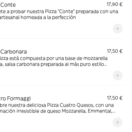
 Conte
17,90 €
te a probar nuestra Pizza "Conte" preparada con una
rtesanal horneada a la perfección
 Carbonara
17,50 €
izza está compuesta por una base de mozzarella
na, salsa carbonara preparada al más puro estilo
no. La exquisita salsa combina la yema de huevo,
ale (un tipo de panceta italiana), parmesano rallado y
que de pimienta negra molida que preparamos para ti
ento. ¡Atrévete a probar la auténtica pizza carbonara!
ro Formaggi
17,50 €
re nuestra deliciosa Pizza Cuatro Quesos, con una
ación irresistible de queso Mozzarella, Emmental,
nzola y Parmesano. Cada bocado te envolverá con la
idad y el sabor distintivo de estos quesos de alta
d. Una experiencia gastronómica perfecta para los