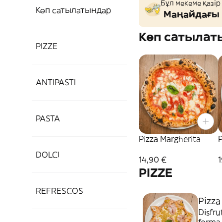
Бұл мекеме қазір
Көп сатылатындар
Маңайдағы 
Көп сатылат
PIZZE
ANTIPASTI
PASTA
Pizza Margherita
P
DOLCI
14,90 €
1
PIZZE
REFRESCOS
Pizza
Disfru