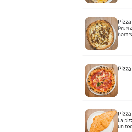
que ap
Pizza
Prueba
hornea
nueces
un toq
Pizza
Pizza
La piz
un to