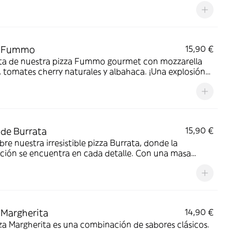
a revela un interior suave y cremoso, relleno de ricota
arella de alta calidad. Cada bocado se complementa
 frescor aromático de la albahaca fresca, añadiendo
plosión de sabor en cada mordisco. El toque final
to se logra con el jamón dulce, que aporta una nota de
a Fummo
15,90 €
a y salinidad equilibrada. Y para realzar aún más su
uta de nuestra pizza Fummo gourmet con mozzarella
 se acompaña de nuestra salsa de tomate casera, con
, tomates cherry naturales y albahaca. ¡Una explosión
tura y sabores auténticos. ¡Disfruta de esta pizza Fritta
ores frescos y deliciosos!
 y sumérgete en una experiencia gastronómica
lable!
 de Burrata
15,90 €
re nuestra irresistible pizza Burrata, donde la
ción se encuentra en cada detalle. Con una masa
nal perfectamente horneada, disfrutarás con cada
o.
 Margherita
14,90 €
za Margherita es una combinación de sabores clásicos.