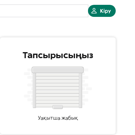
Кіру
Тапсырысыңыз
Уақытша жабық