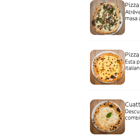
Pizza
Atréve
masa a
Pizza
Esta p
italia
italia
guanci
un to
al mom
Cuatt
Descub
combin
Gorgo
cremos
calida