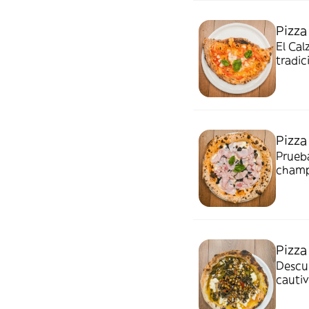
amant
Pizza
El Cal
tradic
masa d
dulce,
cubre 
un toq
irresis
Pizza
Prueba
champ
perfec
mordi
Pizza
Descub
cautiv
innov
fundid