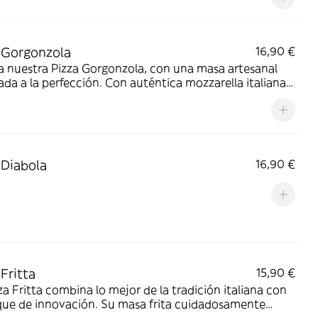
orta una suavidad irresistible.
 Gorgonzola
16,90 €
 nuestra Pizza Gorgonzola, con una masa artesanal
da a la perfección. Con auténtica mozzarella italiana,
 naturales, queso gorgonzola, peras frescas de Lleida y
ue de miel.
 Diabola
16,90 €
 Fritta
15,90 €
za Fritta combina lo mejor de la tradición italiana con
que de innovación. Su masa frita cuidadosamente