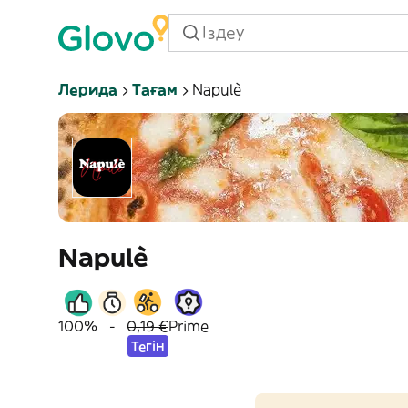
Лерида
Тағам
Napulè
Napulè
100%
-
0,19 €
Prime
Тегін