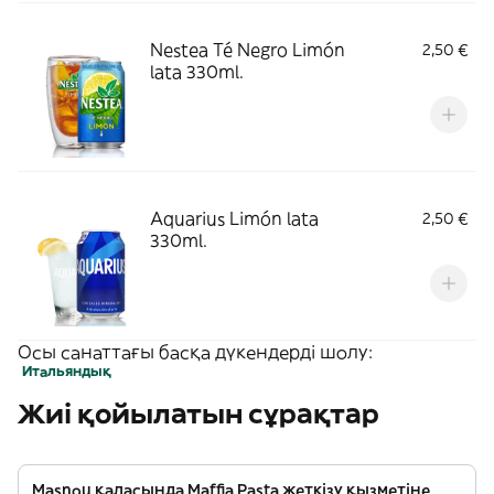
Nestea Té Negro Limón
2,50 €
lata 330ml.
Aquarius Limón lata
2,50 €
330ml.
Осы санаттағы басқа дүкендерді шолу:
Итальяндық
Жиі қойылатын сұрақтар
Masnou қаласында Maffia Pasta жеткізу қызметіне