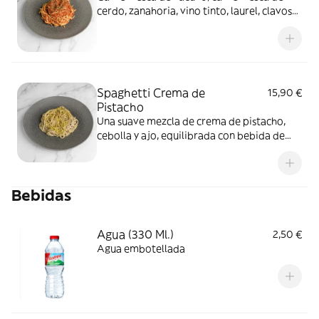
cerdo, zanahoria, vino tinto, laurel, clavos
de olor, apio y cebolla
Spaghetti Crema de
15,90 €
Pistacho
Una suave mezcla de crema de pistacho,
cebolla y ajo, equilibrada con bebida de
soja, con un toque cremoso y exótico
Bebidas
Agua (330 Ml.)
2,50 €
Agua embotellada