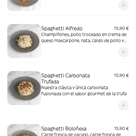
Spaghetti Alfredo
15,90 €
Champiñones, pollo troceado en crema de
queso mascarpone, nata, caldo de pollo y
vino blanco
Spaghetti Carbonata
15,90 €
Trufada
Nuestra clásica y única carbonata
fusionada con el sabor gourmet de la trufa
Spaghetti Boloñesa
15,90 €
Carne fresca de vacuno, carne fresca de