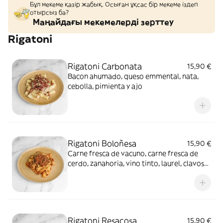
Бұл мекеме қазір жабық. Осыған ұқсас бір мекеме іздеп
отырсыз ба?
Маңайдағы мекемелерді зерттеу
Rigatoni
Rigatoni Carbonata
15,90 €
Bacon ahumado, queso emmental, nata,
cebolla, pimienta y ajo
Rigatoni Boloñesa
15,90 €
Carne fresca de vacuno, carne fresca de
cerdo, zanahoria, vino tinto, laurel, clavos
de olor, apio y cebolla
Rigatoni Resacosa
15,90 €