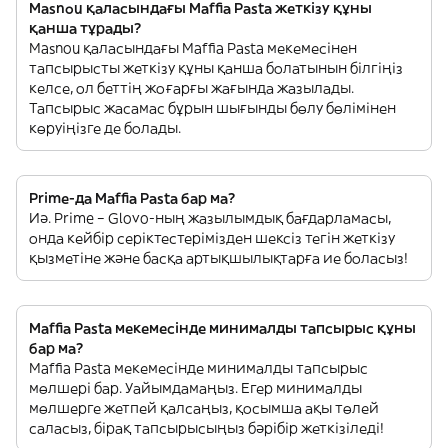
Masnou қаласындағы Maffia Pasta жеткізу құны
қанша тұрады?
Masnou қаласындағы Maffia Pasta мекемесінен
тапсырысты жеткізу құны қанша болатынын білгіңіз
келсе, ол беттің жоғарғы жағында жазылады.
Тапсырыс жасамас бұрын шығынды бөлу бөлімінен
көруіңізге де болады.
Prime-да Maffia Pasta бар ма?
Иә. Prime – Glovo-ның жазылымдық бағдарламасы,
онда кейбір серіктестерімізден шексіз тегін жеткізу
қызметіне және басқа артықшылықтарға ие боласыз!
Maffia Pasta мекемесінде минималды тапсырыс құны
бар ма?
Maffia Pasta мекемесінде минималды тапсырыс
мөлшері бар. Уайымдамаңыз. Егер минималды
мөлшерге жетпей қалсаңыз, қосымша ақы төлей
саласыз, бірақ тапсырысыңыз бәрібір жеткізіледі!