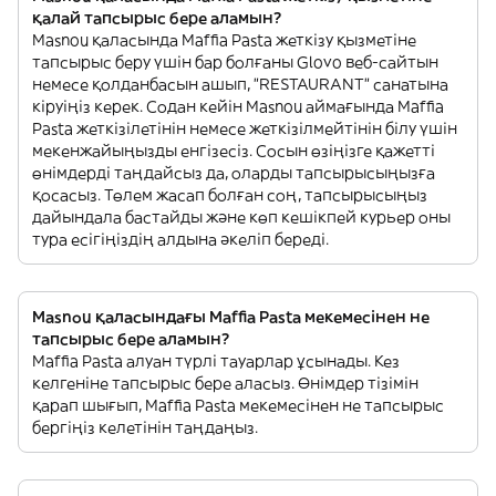
қалай тапсырыс бере аламын?
Masnou қаласында Maffia Pasta жеткізу қызметіне
тапсырыс беру үшін бар болғаны Glovo веб-сайтын
немесе қолданбасын ашып, "RESTAURANT" санатына
кіруіңіз керек. Содан кейін Masnou аймағында Maffia
Pasta жеткізілетінін немесе жеткізілмейтінін білу үшін
мекенжайыңызды енгізесіз. Сосын өзіңізге қажетті
өнімдерді таңдайсыз да, оларды тапсырысыңызға
қосасыз. Төлем жасап болған соң, тапсырысыңыз
дайындала бастайды және көп кешікпей курьер оны
тура есігіңіздің алдына әкеліп береді.
Masnou қаласындағы Maffia Pasta мекемесінен не
тапсырыс бере аламын?
Maffia Pasta алуан түрлі тауарлар ұсынады. Кез
келгеніне тапсырыс бере аласыз. Өнімдер тізімін
қарап шығып, Maffia Pasta мекемесінен не тапсырыс
бергіңіз келетінін таңдаңыз.