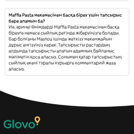
Maffia Pasta мекемесінен басқа біреу үшін тапсырыс
бере аламын ба?
Иә, әрине! Өнімдерді Maffia Pasta мекемесінен басқа
біреуге немесе сыйлық ретінде жіберуіңізге болады.
Бар болғаны Masnou ішінде жеткізу мекенжайын
дұрыс енгізуіңіз керек. Тапсырысты растардың
алдында тапсырысты алатын адамның байланыс
мәліметін қоса аласыз. Сонымен қатар тапсырыстың
сыйлық екені туралы курьерге комментарий жаза
аласыз.