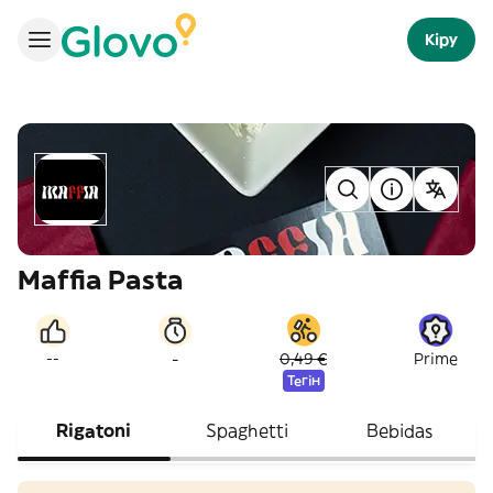
Кіру
Maffia Pasta
-
--
0,49 €
Prime
Тегін
Rigatoni
Spaghetti
Bebidas