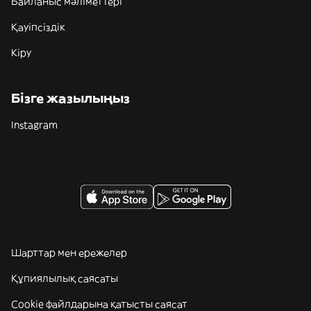
Байланыс мәліметтері
Қауіпсіздік
Кіру
Бізге жазылыңыз
Instagram
Шарттар мен ережелер
Құпиялылық саясаты
Cookie файлдарына қатысты саясат