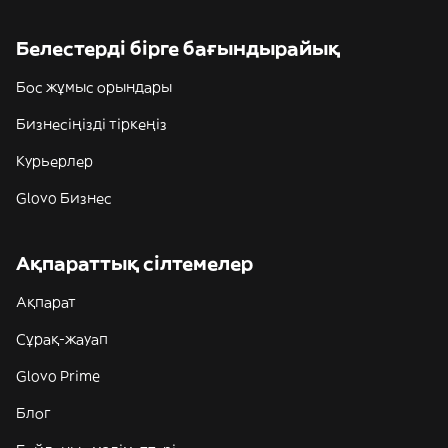
Белестерді бірге бағындырайық
Бос жұмыс орындары
Бизнесіңізді тіркеңіз
Курьерлер
Glovo Бизнес
Ақпараттық сілтемелер
Ақпарат
Сұрақ-жауап
Glovo Prime
Блог