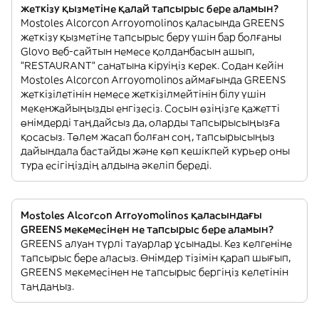
жеткізу қызметіне қалай тапсырыс бере аламын?
Mostoles Alcorcon Arroyomolinos қаласында GREENS
жеткізу қызметіне тапсырыс беру үшін бар болғаны
Glovo веб-сайтын немесе қолданбасын ашып,
"RESTAURANT" санатына кіруіңіз керек. Содан кейін
Mostoles Alcorcon Arroyomolinos аймағында GREENS
жеткізілетінін немесе жеткізілмейтінін білу үшін
мекенжайыңызды енгізесіз. Сосын өзіңізге қажетті
өнімдерді таңдайсыз да, оларды тапсырысыңызға
қосасыз. Төлем жасап болған соң, тапсырысыңыз
дайындала бастайды және көп кешікпей курьер оны
тура есігіңіздің алдына әкеліп береді.
Mostoles Alcorcon Arroyomolinos қаласындағы
GREENS мекемесінен не тапсырыс бере аламын?
GREENS алуан түрлі тауарлар ұсынады. Кез келгеніне
тапсырыс бере аласыз. Өнімдер тізімін қарап шығып,
GREENS мекемесінен не тапсырыс бергіңіз келетінін
таңдаңыз.