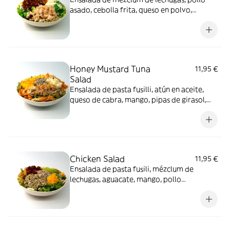
asado, cebolla frita, queso en polvo,
tomate seco en aceite y salsa césar.
Honey Mustard Tuna
11,95 €
Salad
Ensalada de pasta fusilli, atún en aceite,
queso de cabra, mango, pipas de girasol,
maíz dulce, anacardos y salsa agave y
mostaza.
Chicken Salad
11,95 €
Ensalada de pasta fusili, mézclum de
lechugas, aguacate, mango, pollo
mediterráneo, pipas de girasol, tomate
seco en aceite y vinagreta balsámica.