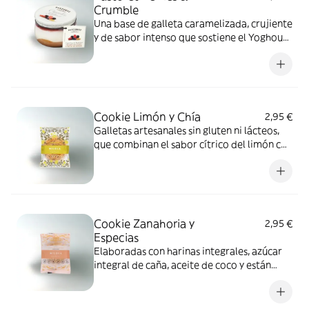
Crumble
Una base de galleta caramelizada, crujiente
y de sabor intenso que sostiene el Yoghourt
Artesanal al Estilo Griego, bajo un coulis de
frutas del bosque de sabor dulce y
delicado.
Cookie Limón y Chía
2,95 €
Galletas artesanales sin gluten ni lácteos,
que combinan el sabor cítrico del limón con
la textura de las semillas de chía.
Cookie Zanahoria y
2,95 €
Especias
Elaboradas con harinas integrales, azúcar
integral de caña, aceite de coco y están
libres de gluten, lácteos, azúcar refinada y
otros procesados.