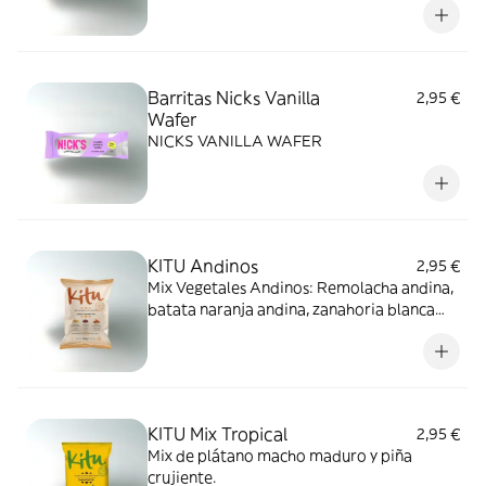
Barritas Nicks Vanilla
2,95 €
Wafer
NICKS VANILLA WAFER
KITU Andinos
2,95 €
Mix Vegetales Andinos: Remolacha andina,
batata naranja andina, zanahoria blanca
andina.
KITU Mix Tropical
2,95 €
Mix de plátano macho maduro y piña
crujiente.