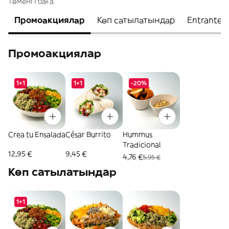
төменгі баға
Промоакциялар
Көп сатылатындар
Entrantes
Промоакциялар
1+1
1+1
-20%
Crea tu Ensalada
César Burrito
Hummus
Tradicional
12,95 €
9,45 €
4,76 €
5,95 €
Көп сатылатындар
1+1