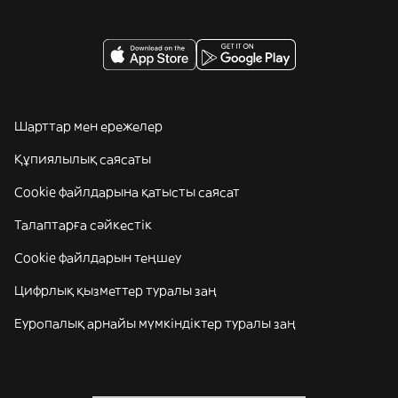
Шарттар мен ережелер
Құпиялылық саясаты
Cookie файлдарына қатысты саясат
Талаптарға сәйкестік
Cookie файлдарын теңшеу
Цифрлық қызметтер туралы заң
Еуропалық арнайы мүмкіндіктер туралы заң