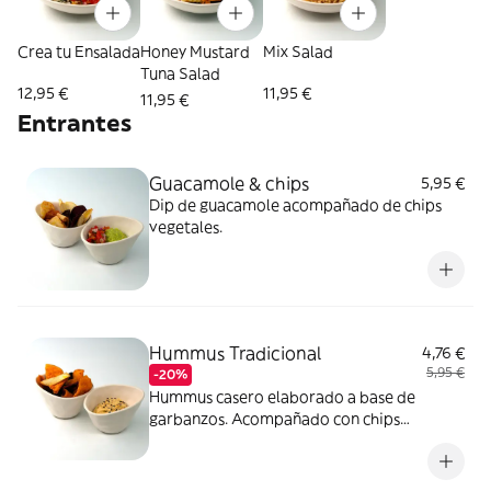
Crea tu Ensalada
Honey Mustard
Mix Salad
Tuna Salad
12,95 €
11,95 €
11,95 €
Entrantes
Guacamole & chips
5,95 €
Dip de guacamole acompañado de chips
vegetales.
Hummus Tradicional
4,76 €
5,95 €
-20%
Hummus casero elaborado a base de
garbanzos. Acompañado con chips
vegetales.