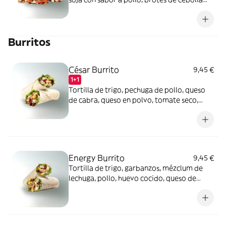
frescos, tomate seco, cebolla crujiente y
mayonesa vegana.
Burritos
César Burrito
9,45 €
1+1
Tortilla de trigo, pechuga de pollo, queso
de cabra, queso en polvo, tomate seco,
mézclum de lechugas, cebolla crujiente y
salsa César.
Energy Burrito
9,45 €
Tortilla de trigo, garbanzos, mézclum de
lechuga, pollo, huevo cocido, queso de
cabra, tomate seco y salsa light mint pesto.