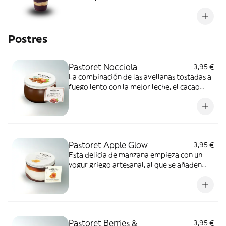
paçoca y leche condensada.
Postres
Pastoret Nocciola
3,95 €
La combinación de las avellanas tostadas a
fuego lento con la mejor leche, el cacao
mejor seleccionado y un toque de azúcar
de caña crean el sabor único de la Crema
de Chocolate con Avellanas.
Pastoret Apple Glow
3,95 €
Esta delicia de manzana empieza con un
yogur griego artesanal, al que se añaden
trozos de manzana horneada y almendras
crujientes.
Pastoret Berries &
3,95 €