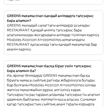
GREENS мекемесінен қандай өнімдерге тапсырыс
бере аламын?
GREENS мынадай санаттағы өнімдерді ұсынады:
RESTAURANT. Қандай өнімге тапсырыс бере
алатыныңызды жоғарыдағы өнімдер тізімінен көріңіз.
Mostoles Alcorcon Arroyomolinos аумағындағы
RESTAURANT қаласында тағы қандай мекемелер бар
екенін көріңіз.
GREENS мекемесінен басқа біреу үшін тапсырыс
бере аламын ба?
Иә, әрине! Өнімдерді GREENS мекемесінен басқа
біреуге немесе сыйлық ретінде жіберуіңізге болады.
Бар болғаны Mostoles Alcorcon Arroyomolinos ішінде
жеткізу мекенжайын дұрыс енгізуіңіз керек.
Тапсырысты растардың алдында тапсырысты алатын
адамның байланыс мәліметін қоса аласыз. Сонымен
қатар тапсырыстың сыйлық екені туралы курьерге