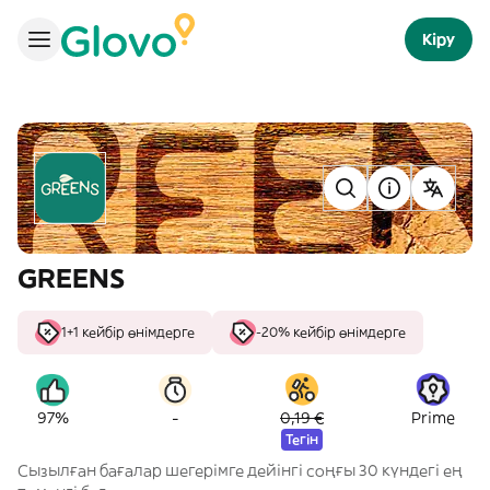
Кіру
GREENS
1+1 кейбір өнімдерге
-20% кейбір өнімдерге
-
97%
0,19 €
Prime
Тегін
Сызылған бағалар шегерімге дейінгі соңғы 30 күндегі ең