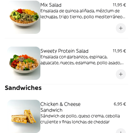
Mix Salad
11,95 €
Ensalada de quinoa aliñada, mézclum de
lechugas, trigo tierno, pollo mediterráneo,
mango, pepino, tomate cherry, chips de
banana y salsa light mint pesto.
Sweety Protein Salad
11,95 €
Ensalada con garbanzos, espinaca,
aguacate, nueces, edamame, pollo asado,
tomate cherry, zanahoria y salsa curry
mango.
Sandwiches
Chicken & Cheese
6,95 €
Sandwich
Sándwich de pollo, queso crema, cebolla
crujiente y finas lonchas de cheddar