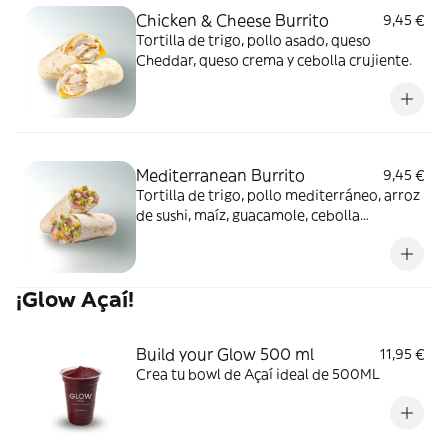
Chicken & Cheese Burrito
9,45 €
Tortilla de trigo, pollo asado, queso
Cheddar, queso crema y cebolla crujiente.
Mediterranean Burrito
9,45 €
Tortilla de trigo, pollo mediterráneo, arroz
de sushi, maíz, guacamole, cebolla
encurtida, almendra laminada y salsa light
mint pesto.
¡Glow Açaí!
Build your Glow 500 ml
11,95 €
Crea tu bowl de Açaí ideal de 500ML