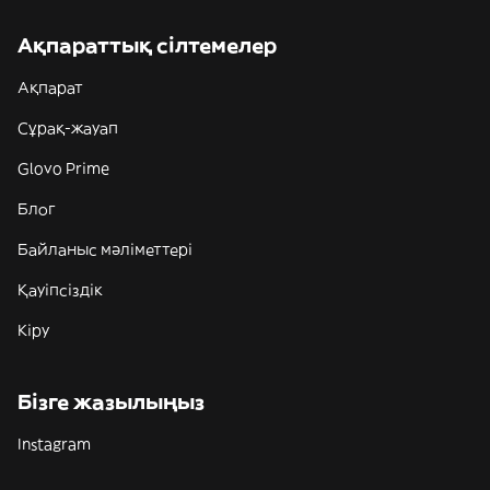
Ақпараттық сілтемелер
Ақпарат
Сұрақ-жауап
Glovo Prime
Блог
Байланыс мәліметтері
Қауіпсіздік
Кіру
Бізге жазылыңыз
Instagram