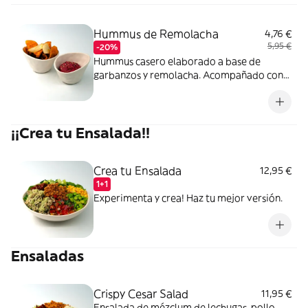
Hummus de Remolacha
4,76 €
5,95 €
-20%
Hummus casero elaborado a base de
garbanzos y remolacha. Acompañado con
chips vegetales.
¡¡Crea tu Ensalada!!
Crea tu Ensalada
12,95 €
1+1
Experimenta y crea! Haz tu mejor versión.
Ensaladas
Crispy Cesar Salad
11,95 €
Ensalada de mézclum de lechugas, pollo