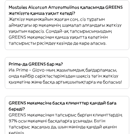
Mostoles Alcorcon Arroyomolinos қаласында GREENS
жеткізуге қанша уақыт кетеді?
Жеткізу мекенжайын жазған соң, сіз тұратын
аймақтағы әр мекеменің шамалап алғандағы жеткізу
уақытын көресіз. Сондай-ақ тапсырысыңыздың
GREENS мекемесінен қанша уақытта келетінін
тапсырысты рәсімдеу кезінде де көре аласыз.
Prime-да GREENS бар ма?
Иә. Prime – Glovo-ның жазылымдық бағдарламасы,
онда кейбір серіктестерімізден шексіз тегін жеткізу
қызметіне және басқа артықшылықтарға ие боласыз!
GREENS мекемесіне басқа клиенттер қандай баға
береді?
GREENS мекемесінен тапсырыс берген клиенттердің
97% осы мекемені басқаларға ұсынады. Бүгін
тапсырыс жасаңыз да, шын мәнінде қандай екенін
көріңіз.