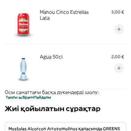
Mahou Cinco Estrellas
3,00 €
Lata
Agua 50cl
2,00 €
Осы санаттағы басқа дүкендерді шолу:
Таңғы ас
Бранч
Пайдалы
Жиі қойылатын сұрақтар
Mostoles Alcorcon Arroyomolinos қаласында GREENS