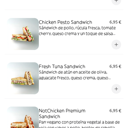
Chicken Pesto Sandwich
6,95 €
Sándwich de pollo, rúcula fresca, tomate
cherry, queso crema y un toque de salsa
light mint pesto.
Fresh Tuna Sandwich
6,95 €
Sándwich de atún en aceite de oliva,
aguacate fresco, queso crema, queso
cheddar y un toque de miel mostaza.
NotChicken Premium
6,95 €
Sandwich
Pan vegano con proteína vegetal a base de
soja con sabor a pollo, brotes de cebolla