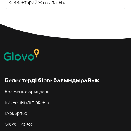
комментарий жаза аласыз.
Белестерді бірге бағындырайық
Бос жұмыс орындары
Бизнесіңізді тіркеңіз
Курьерлер
Glovo Бизнес