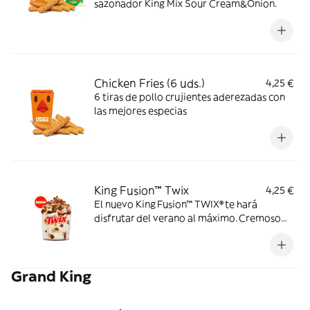
sazonador King Mix Sour Cream&Onion.
Chicken Fries (6 uds.)
4,25 €
6 tiras de pollo crujientes aderezadas con
las mejores especias
King Fusion™ Twix
4,25 €
El nuevo King Fusion™ TWIX® te hará
disfrutar del verano al máximo. Cremoso
helado de vainilla con topping TWIX® y
sirope de caramelo. Dale un TWIX al
verano.
Grand King