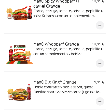
Menú Spicy Whopper® (1
10,95 €
carne) Grande
Carne, lechuga, tomate, cebolla, pepinillos,
salsa Sriracha, con un complemento y
bebida
Menú Whopper® Grande
10,95 €
Carne, lechuga, tomate, cebolla, pepinillos
con un complemento y bebida
Menú Big King® Grande
9,95 €
Doble contraste y doble sabor, queso
fundido sobre doble de carne jugosa a la
parrilla, lechuga, pepinillos y cebolla,
bañados en exquisita salsa Big King entre
dos panes de sésamo crujiente, ¿se puede