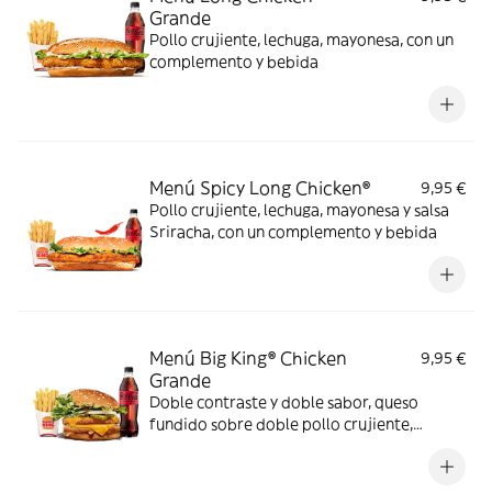
Grande
Pollo crujiente, lechuga, mayonesa, con un
complemento y bebida
Menú Spicy Long Chicken®
9,95 €
Pollo crujiente, lechuga, mayonesa y salsa
Sriracha, con un complemento y bebida
Menú Big King® Chicken
9,95 €
Grande
Doble contraste y doble sabor, queso
fundido sobre doble pollo crujiente,
lechuga, pepinillos y cebolla, bañados en
exquisita salsa Big King entre dos panes de
sésamo crujiente, ¿se puede pedir más?