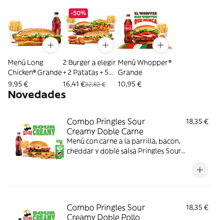
-50%
Menú Long
2 Burger a elegir
Menú Whopper®
Chicken® Grande
+ 2 Patatas + 5
Grande
Nuggets
9,95 €
16,41 €
10,95 €
32,82 €
Novedades
Combo Pringles Sour
18,35 €
Creamy Doble Carne
Menú con carne a la parrilla, bacon,
cheddar y doble salsa Pringles Sour
Creamy.
Combo Pringles Sour
18,35 €
Creamy Doble Pollo