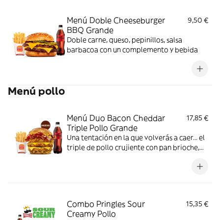
pedir más?
Menú Doble Cheeseburger
9,50 €
BBQ Grande
Doble carne, queso, pepinillos, salsa
barbacoa con un complemento y bebida
Menú pollo
Menú Duo Bacon Cheddar
17,85 €
Triple Pollo Grande
Una tentación en la que volverás a caer... el
triple de pollo crujiente con pan brioche,
deliciosa salsa de queso cheddar, dos
crujientes lonchas de bacon, cebolla frita y
tomate. Todo ello acompañado de tu
bebida y complemento favoritos. Algo
irresistible.
Combo Pringles Sour
15,35 €
Creamy Pollo