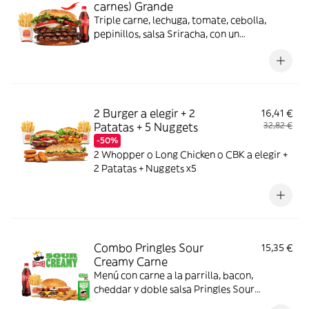
carnes) Grande
Triple carne, lechuga, tomate, cebolla,
pepinillos, salsa Sriracha, con un
complemento y bebida
2 Burger a elegir + 2
16,41 €
Patatas + 5 Nuggets
32,82 €
-50%
2 Whopper o Long Chicken o CBK a elegir +
2 Patatas + Nuggets x5
Combo Pringles Sour
15,35 €
Creamy Carne
Menú con carne a la parrilla, bacon,
cheddar y doble salsa Pringles Sour
Creamy.