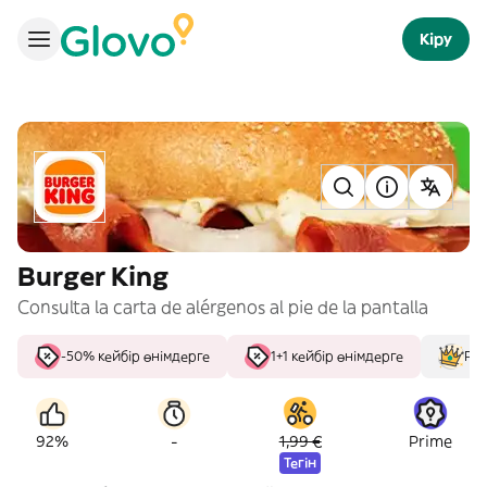
Кіру
Burger King
Consulta la carta de alérgenos al pie de la pantalla
-50% кейбір өнімдерге
1+1 кейбір өнімдерге
Рей
-
92%
1,99 €
Prime
Тегін