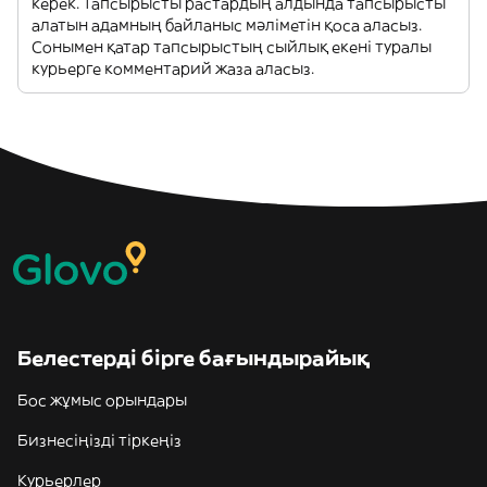
керек. Тапсырысты растардың алдында тапсырысты
алатын адамның байланыс мәліметін қоса аласыз.
Сонымен қатар тапсырыстың сыйлық екені туралы
курьерге комментарий жаза аласыз.
Белестерді бірге бағындырайық
Бос жұмыс орындары
Бизнесіңізді тіркеңіз
Курьерлер