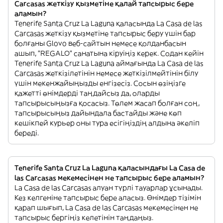
Carcasas жеткізу қызметіне қалай тапсырыс бере
аламын?
Tenerife Santa Cruz La Laguna қаласында La Casa de las
Carcasas жеткізу қызметіне тапсырыс беру үшін бар
болғаны Glovo веб-сайтын немесе қолданбасын
ашып, "REGALO" санатына кіруіңіз керек. Содан кейін
Tenerife Santa Cruz La Laguna аймағында La Casa de las
Carcasas жеткізілетінін немесе жеткізілмейтінін білу
үшін мекенжайыңызды енгізесіз. Сосын өзіңізге
қажетті өнімдерді таңдайсыз да, оларды
тапсырысыңызға қосасыз. Төлем жасап болған соң,
тапсырысыңыз дайындала бастайды және көп
кешікпей курьер оны тура есігіңіздің алдына әкеліп
береді.
Tenerife Santa Cruz La Laguna қаласындағы La Casa de
las Carcasas мекемесінен не тапсырыс бере аламын?
La Casa de las Carcasas алуан түрлі тауарлар ұсынады.
Кез келгеніне тапсырыс бере аласыз. Өнімдер тізімін
қарап шығып, La Casa de las Carcasas мекемесінен не
тапсырыс бергіңіз келетінін таңдаңыз.