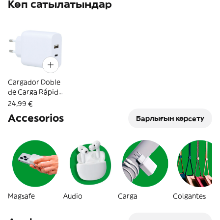
Көп сатылатындар
Cargador Doble
de Carga Rápida
Tipo C y USB -
24,99 €
65W
Accesorios
Барлығын көрсету
Magsafe
Audio
Carga
Colgantes