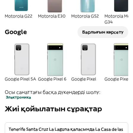
Motorola G22
Motorola E30
Motorola G52
Motorola Mot
G34
Google
Барлығын көрсету
Google Pixel 5A
Google Pixel 6
Google Pixel
Google Pixel 
Осы санаттағы басқа дүкендерді шолу:
Электроника
Жиі қойылатын сұрақтар
Tenerife Santa Cruz La Laguna қаласында La Casa de las