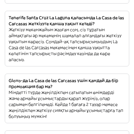
Tenerife Santa Cruz La Laguna қаласында La Casa de las
Carcasas жеткізуге қанша уақыт кетеді?
Жеткізу мекенжайын жазған соң, сіз тұратын
аймақтағы әр мекеменің шамалап алғандағы жеткізу
уақытын көресіз. Сондай-ақ тапсырысыңыздың La
Casa de las Carcasas мекемесінен қанша уақытта
келетінін тапсырысты рәсімдеу кезінде де көре
аласыз.
Glovo-да La Casa de las Carcasas үшін қандай да бір
промоакция бар ма?
Міндетті түрде жеңілдікпен сатылатын өнімдерді
және арнайы ұсыныстарды қарап жүріңіз, олар
сарымен белгіленеді. Кейде 1 бағаға 2 тауар немесе
жеңілдікпен жеткізу сияқты арнайы ұсыныстарға тап
болуыңыз мүмкін!