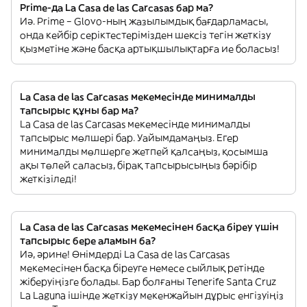
Prime-да La Casa de las Carcasas бар ма?
Иә. Prime – Glovo-ның жазылымдық бағдарламасы,
онда кейбір серіктестерімізден шексіз тегін жеткізу
қызметіне және басқа артықшылықтарға ие боласыз!
La Casa de las Carcasas мекемесінде минималды
тапсырыс құны бар ма?
La Casa de las Carcasas мекемесінде минималды
тапсырыс мөлшері бар. Уайымдамаңыз. Егер
минималды мөлшерге жетпей қалсаңыз, қосымша
ақы төлей саласыз, бірақ тапсырысыңыз бәрібір
жеткізіледі!
La Casa de las Carcasas мекемесінен басқа біреу үшін
тапсырыс бере аламын ба?
Иә, әрине! Өнімдерді La Casa de las Carcasas
мекемесінен басқа біреуге немесе сыйлық ретінде
жіберуіңізге болады. Бар болғаны Tenerife Santa Cruz
La Laguna ішінде жеткізу мекенжайын дұрыс енгізуіңіз