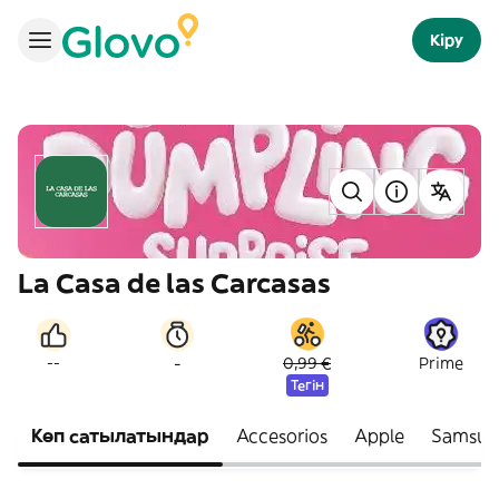
Кіру
La Casa de las Carcasas
-
--
0,99 €
Prime
Тегін
Көп сатылатындар
Accesorios
Apple
Samsun