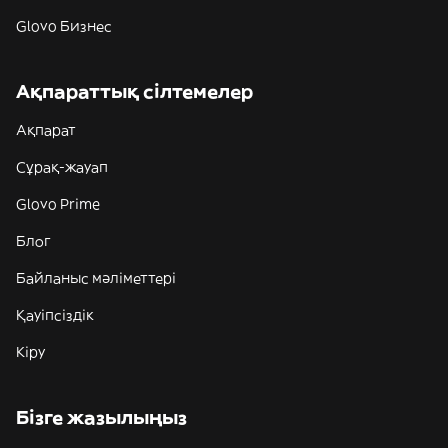
Glovo Бизнес
Ақпараттық сілтемелер
Ақпарат
Сұрақ-жауап
Glovo Prime
Блог
Байланыс мәліметтері
Қауіпсіздік
Кіру
Бізге жазылыңыз