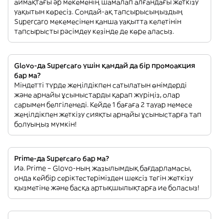
аймақтағы әр мекеменің шамалап алғандағы жеткізу
уақытын көресіз. Сондай-ақ тапсырысыңыздың
Supercaro мекемесінен қанша уақытта келетінін
тапсырысты рәсімдеу кезінде де көре аласыз.
Glovo-да Supercaro үшін қандай да бір промоакция
бар ма?
Міндетті түрде жеңілдікпен сатылатын өнімдерді
және арнайы ұсыныстарды қарап жүріңіз, олар
сарымен белгіленеді. Кейде 1 бағаға 2 тауар немесе
жеңілдікпен жеткізу сияқты арнайы ұсыныстарға тап
болуыңыз мүмкін!
Prime-да Supercaro бар ма?
Иә. Prime – Glovo-ның жазылымдық бағдарламасы,
онда кейбір серіктестерімізден шексіз тегін жеткізу
қызметіне және басқа артықшылықтарға ие боласыз!