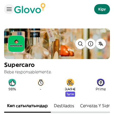
Кіру
Supercaro
Bebe responsablemente.
-
98%
3,49 €
Prime
Тегін
Көп сатылатындар
Destilados
Cervezas Y Sidras