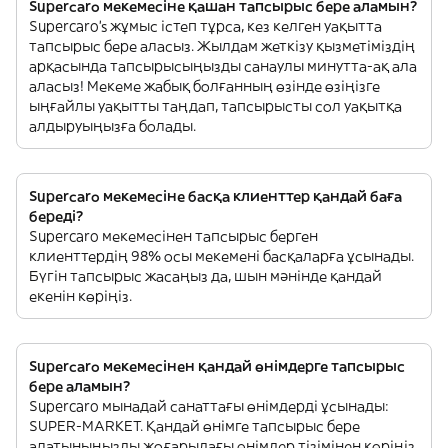
Supercaro мекемесіне қашан тапсырыс бере аламын?
Supercaro’s жұмыс істеп тұрса, кез келген уақытта
тапсырыс бере аласыз. Жылдам жеткізу қызметіміздің
арқасында тапсырысыңызды санаулы минутта-ақ ала
аласыз! Мекеме жабық болғанның өзінде өзіңізге
ыңғайлы уақытты таңдап, тапсырысты сол уақытқа
алдыруыңызға болады.
Supercaro мекемесіне басқа клиенттер қандай баға
береді?
Supercaro мекемесінен тапсырыс берген
клиенттердің 98% осы мекемені басқаларға ұсынады.
Бүгін тапсырыс жасаңыз да, шын мәнінде қандай
екенін көріңіз.
Supercaro мекемесінен қандай өнімдерге тапсырыс
бере аламын?
Supercaro мынадай санаттағы өнімдерді ұсынады:
SUPER-MARKET. Қандай өнімге тапсырыс бере
алатыныңызды жоғарыдағы өнімдер тізімінен көріңіз.