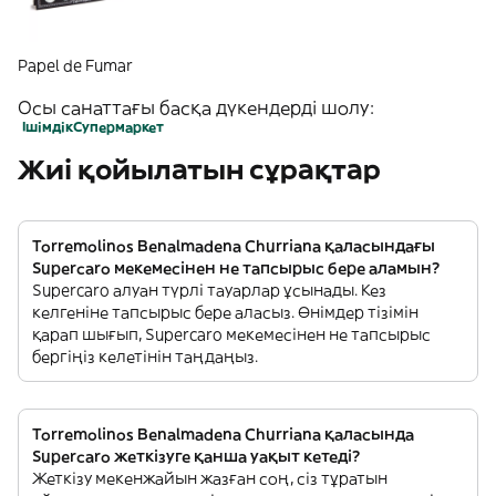
Papel de Fumar
Осы санаттағы басқа дүкендерді шолу:
Ішімдік
Супермаркет
Жиі қойылатын сұрақтар
Torremolinos Benalmadena Churriana қаласындағы
Supercaro мекемесінен не тапсырыс бере аламын?
Supercaro алуан түрлі тауарлар ұсынады. Кез
келгеніне тапсырыс бере аласыз. Өнімдер тізімін
қарап шығып, Supercaro мекемесінен не тапсырыс
бергіңіз келетінін таңдаңыз.
Torremolinos Benalmadena Churriana қаласында
Supercaro жеткізуге қанша уақыт кетеді?
Жеткізу мекенжайын жазған соң, сіз тұратын