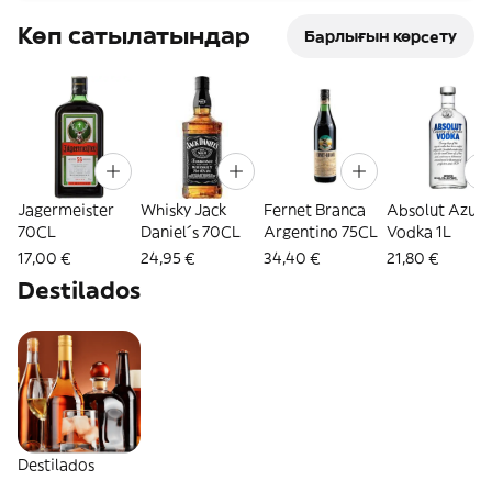
Көп сатылатындар
Барлығын көрсету
Jagermeister
Whisky Jack
Fernet Branca
Absolut Azul
70CL
Daniel´s 70CL
Argentino 75CL
Vodka 1L
17,00 €
24,95 €
34,40 €
21,80 €
Destilados
Destilados