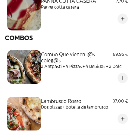
PANNA COTTA CASERA
7,70 €
Panna cotta casera
COMBOS
Combo Que vienen l@s
69,95 €
coleg@s
2 Antpasti + 4 Pizzas + 4 Bebidas + 2 Dolci
Lambrusco Rosso
37,00 €
Dos pizzas + botella de lambrusco