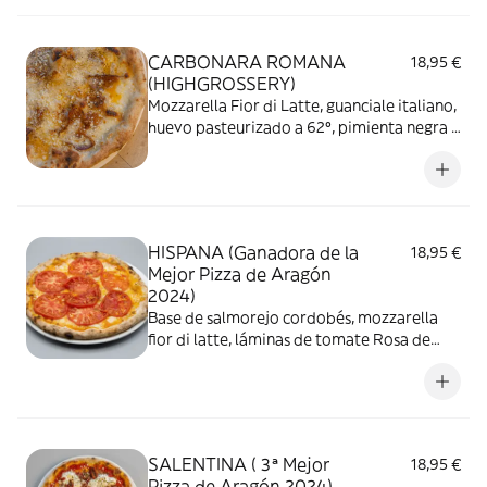
CARBONARA ROMANA
18,95 €
(HIGHGROSSERY)
Mozzarella Fior di Latte, guanciale italiano,
huevo pasteurizado a 62º, pimienta negra y
queso pecorino romano
HISPANA (Ganadora de la
18,95 €
Mejor Pizza de Aragón
2024)
Base de salmorejo cordobés, mozzarella
fior di latte, láminas de tomate Rosa de
Barbastro, aceite de oiva Virgen extra y
escamas de sal
SALENTINA ( 3ª Mejor
18,95 €
Pizza de Aragón 2024)