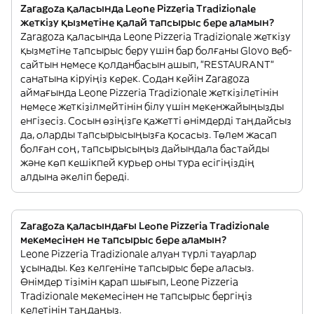
Zaragoza қаласында Leone Pizzeria Tradizionale
жеткізу қызметіне қалай тапсырыс бере аламын?
Zaragoza қаласында Leone Pizzeria Tradizionale жеткізу
қызметіне тапсырыс беру үшін бар болғаны Glovo веб-
сайтын немесе қолданбасын ашып, "RESTAURANT"
санатына кіруіңіз керек. Содан кейін Zaragoza
аймағында Leone Pizzeria Tradizionale жеткізілетінін
немесе жеткізілмейтінін білу үшін мекенжайыңызды
енгізесіз. Сосын өзіңізге қажетті өнімдерді таңдайсыз
да, оларды тапсырысыңызға қосасыз. Төлем жасап
болған соң, тапсырысыңыз дайындала бастайды
және көп кешікпей курьер оны тура есігіңіздің
алдына әкеліп береді.
Zaragoza қаласындағы Leone Pizzeria Tradizionale
мекемесінен не тапсырыс бере аламын?
Leone Pizzeria Tradizionale алуан түрлі тауарлар
ұсынады. Кез келгеніне тапсырыс бере аласыз.
Өнімдер тізімін қарап шығып, Leone Pizzeria
Tradizionale мекемесінен не тапсырыс бергіңіз
келетінін таңдаңыз.