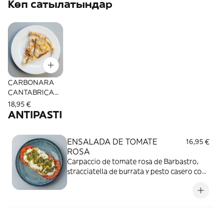
Көп сатылатындар
CARBONARA
CANTABRICA
(Ganadora de la
18,95 €
Mejor Pizza de
ANTIPASTI
Aragón 2025)
ENSALADA DE TOMATE
16,95 €
ROSA
Carpaccio de tomate rosa de Barbastro,
stracciatella de burrata y pesto casero con
pistachos.