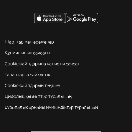
Шарттар мен ережелер
Құпиялылық саясаты
Cookie файлдарына қатысты саясат
Талаптарға сәйкестік
Cookie файлдарын теңшеу
Цифрлық қызметтер туралы заң
Еуропалық арнайы мүмкіндіктер туралы заң