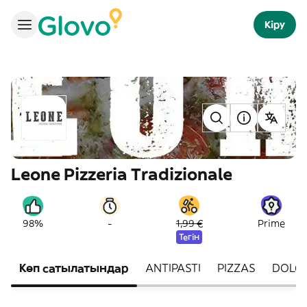
Кіру
Leone Pizzeria Tradizionale
-
98%
1,99 €
Prime
Тегін
Көп сатылатындар
ANTIPASTI
PIZZAS
DOLCI