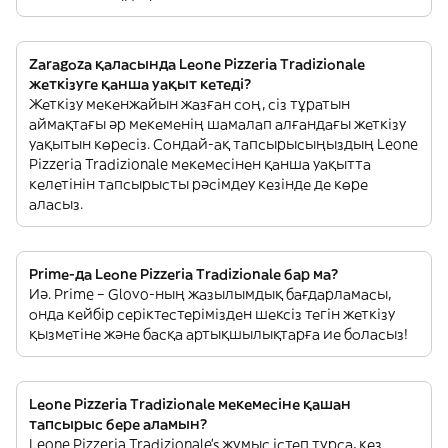
Zaragoza қаласында Leone Pizzeria Tradizionale
жеткізуге қанша уақыт кетеді?
Жеткізу мекенжайын жазған соң, сіз тұратын
аймақтағы әр мекеменің шамалап алғандағы жеткізу
уақытын көресіз. Сондай-ақ тапсырысыңыздың Leone
Pizzeria Tradizionale мекемесінен қанша уақытта
келетінін тапсырысты рәсімдеу кезінде де көре
аласыз.
Prime-да Leone Pizzeria Tradizionale бар ма?
Иә. Prime – Glovo-ның жазылымдық бағдарламасы,
онда кейбір серіктестерімізден шексіз тегін жеткізу
қызметіне және басқа артықшылықтарға ие боласыз!
Leone Pizzeria Tradizionale мекемесіне қашан
тапсырыс бере аламын?
Leone Pizzeria Tradizionale’s жұмыс істеп тұрса, кез