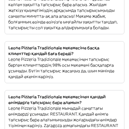
келген уақытта тапсырыс бере аласыз. Жылдам
жеткізу қызметіміздің арқасында тапсырысыңызды
санаулы минутта-ақ ала аласыз! Мекеме жабық
болғанның өзінде өзіңізге ыңғайлы уақытты таңдап,
тапсырысты сол уақытқа алдыруыңызға болады.
Leone Pizzeria Tradizionale мекемесіне басқа
клиенттер қандай баға береді?
Leone Pizzeria Tradizionale мекемесінен тапсырыс
берген клиенттердің 98% осы мекемені басқаларға
ұсынады. Бүгін тапсырыс жасаңыз да, шын мәнінде
қандай екенін көріңіз.
Leone Pizzeria Tradizionale мекемесінен қандай
өнімдерге тапсырыс бере аламын?
Leone Pizzeria Tradizionale мынадай санаттағы
өнімдерді ұсынады: RESTAURANT. Қандай өнімге
тапсырыс бере алатыныңызды жоғарыдағы өнімдер
тізімінен көріңіз. Zaragoza аумағындағы RESTAURANT