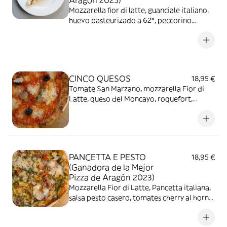
Aragón 2025)
Mozzarella fior di latte, guanciale italiano,
huevo pasteurizado a 62º, peccorino
Romano, pimienta negra y anchoas del
Cantábrico.
CINCO QUESOS
18,95 €
Tomate San Marzano, mozzarella Fior di
Latte, queso del Moncayo, roquefort,
gruyère, parmesano y olivas negras
PANCETTA E PESTO
18,95 €
(Ganadora de la Mejor
Pizza de Aragón 2023)
Mozzarella Fior di Latte, Pancetta italiana,
salsa pesto casero, tomates cherry al horno
y parmesano reggiano.