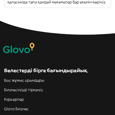
қаласында тағы қандай мекемелер бар екенін көріңіз.
Белестерді бірге бағындырайық
Бос жұмыс орындары
Бизнесіңізді тіркеңіз
Курьерлер
Glovo Бизнес