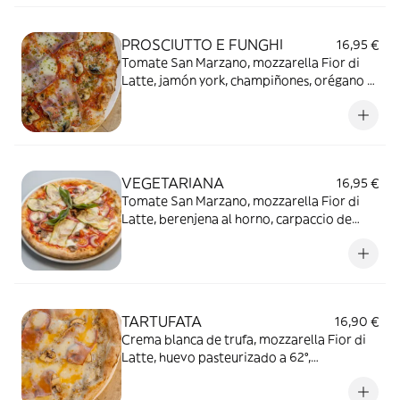
PROSCIUTTO E FUNGHI
16,95 €
Tomate San Marzano, mozzarella Fior di
Latte, jamón york, champiñones, orégano y
AOVE.
VEGETARIANA
16,95 €
Tomate San Marzano, mozzarella Fior di
Latte, berenjena al horno, carpaccio de
calabacín, cebolla morada, tomates cherry
al horno, miel y albahaca
TARTUFATA
16,90 €
Crema blanca de trufa, mozzarella Fior di
Latte, huevo pasteurizado a 62°,
champiñones y jamón york