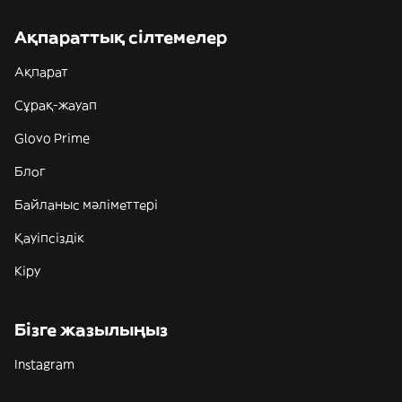
Ақпараттық сілтемелер
Ақпарат
Сұрақ-жауап
Glovo Prime
Блог
Байланыс мәліметтері
Қауіпсіздік
Кіру
Бізге жазылыңыз
Instagram