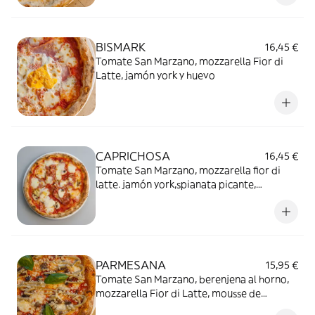
BISMARK
16,45 €
Tomate San Marzano, mozzarella Fior di
Latte, jamón york y huevo
CAPRICHOSA
16,45 €
Tomate San Marzano, mozzarella fior di
latte. jamón york,spianata picante,
champiñones y AOVE.
PARMESANA
15,95 €
Tomate San Marzano, berenjena al horno,
mozzarella Fior di Latte, mousse de
berenjena ahumada, parmesano y albahaca