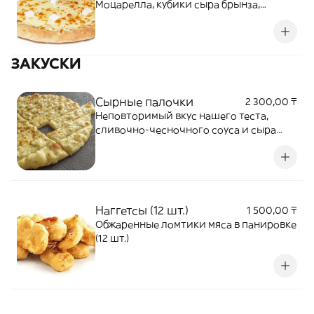
Моцарелла, кубики сыра брынза,
Чеддер
ЗАКУСКИ
Сырные палочки
2 300,00 ₸
Неповторимый вкус нашего теста,
сливочно-чесночного соуса и сыра
Моцарелла!
Наггетсы (12 шт.)
1 500,00 ₸
Обжаренные ломтики мяса в панировке
(12 шт.)