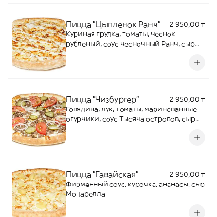
Пицца "Цыпленок Ранч"
2 950,00 ₸
Куриная грудка, томаты, чеснок
рубленый, соус чесночный Ранч, сыр
Моцарелла
Пицца "Чизбургер"
2 950,00 ₸
Говядина, лук, томаты, маринованные
огурчики, соус Тысяча островов, сыр
Моцарелла
Пицца "Гавайская"
2 950,00 ₸
Фирменный соус, курочка, ананасы, сыр
Моцарелла