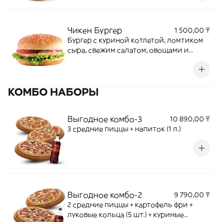
Чикен Бургер
1 500,00 ₸
Бургер с куриной котлетой, ломтиком
сыра, свежим салатом, овощами и
пикантным соусом
КОМБО НАБОРЫ
Выгодное комбо-3
10 890,00 ₸
3 средние пиццы + напиток (1 л.)
Выгодное комбо-2
9 790,00 ₸
2 средние пиццы + картофель фри +
луковые кольца (5 шт.) + куриные