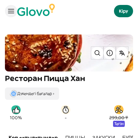
Кіру
Ресторан Пицца Хан
Дүкендегі бағалар ›
-
100%
299,00 ₸
Тегін
Көп сатылатындар
ПИЦЦЫ
ЗАКУСКИ
БУРГ