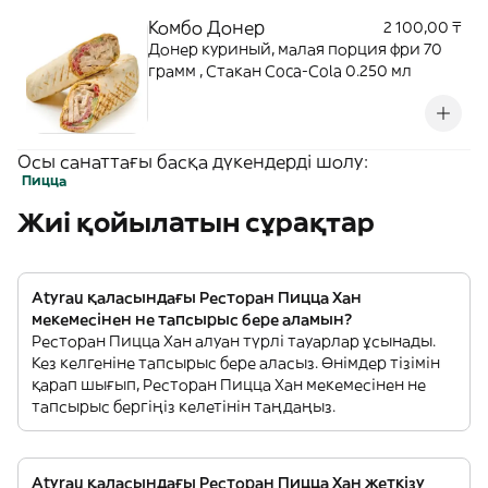
Комбо Донер
2 100,00 ₸
Донер куриный, малая порция фри 70
грамм , Стакан Coca-Cola 0.250 мл
Осы санаттағы басқа дүкендерді шолу:
Пицца
Жиі қойылатын сұрақтар
Atyrau қаласындағы Ресторан Пицца Хан
мекемесінен не тапсырыс бере аламын?
Ресторан Пицца Хан алуан түрлі тауарлар ұсынады.
Кез келгеніне тапсырыс бере аласыз. Өнімдер тізімін
қарап шығып, Ресторан Пицца Хан мекемесінен не
тапсырыс бергіңіз келетінін таңдаңыз.
Atyrau қаласындағы Ресторан Пицца Хан жеткізу