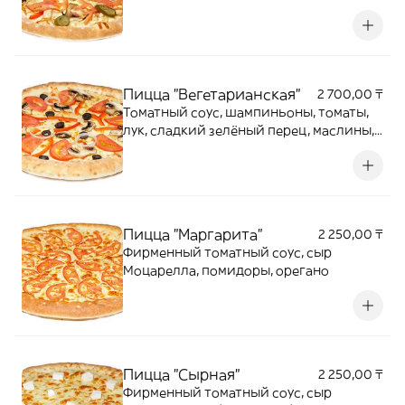
маслины, помидоры
Пицца "Вегетарианская"
2 700,00 ₸
Томатный соус, шампиньоны, томаты,
лук, сладкий зелёный перец, маслины,
сыр Моцарелла
Пицца "Маргарита"
2 250,00 ₸
Фирменный томатный соус, сыр
Моцарелла, помидоры, орегано
Пицца "Сырная"
2 250,00 ₸
Фирменный томатный соус, сыр