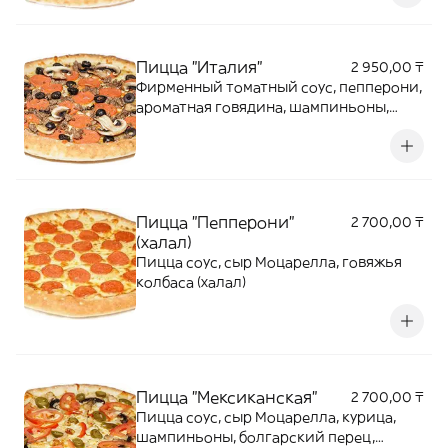
Пицца "Италия"
2 950,00 ₸
Фирменный томатный соус, пепперони,
ароматная говядина, шампиньоны,
маслины, сыр Моцарелла
Пицца "Пепперони"
2 700,00 ₸
(халал)
Пицца соус, сыр Моцарелла, говяжья
колбаса (халал)
Пицца "Мексиканская"
2 700,00 ₸
Пицца соус, сыр Моцарелла, курица,
шампиньоны, болгарский перец,