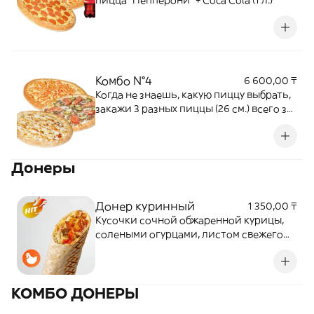
пицца "Пепперони" + Coca Cola (1 л.)
Комбо N°4
6 600,00 ₸
Когда не знаешь, какую пиццу выбрать,
закажи 3 разных пиццы (26 см.) всего за
6600 тенге! - Пицца Чизбургер (26 см.) -
Пицца с цыплёнком (26 см.) - Пицца
Маргарита (26 см.)
Донеры
Донер куринный
1 350,00 ₸
Кусочки сочной обжаренной курицы,
солеными огурцами, листом свежего
салата Айсберг и помидором в
хрустящем лаваше. Соус - сметанный
КОМБО ДОНЕРЫ