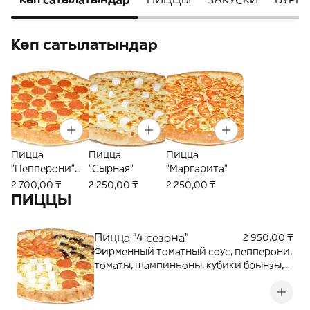
Көп сатылатындар
Пицца
Пицца
Пицца
"Пепперони"
"Сырная"
"Маргарита"
(халал)
2 700,00 ₸
2 250,00 ₸
2 250,00 ₸
ПИЦЦЫ
Пицца "4 сезона"
2 950,00 ₸
Фирменный томатный соус, пепперони,
томаты, шампиньоны, кубики брынзы,
сыр Моцарелла, орегано