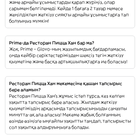
және арнайы ұсыныстарды қарап жүріңіз, олар
сарымен белгіленеді. Кейде 1 бағаға 2 тауар немесе
жеңілдікпен жеткізу сияқты арнайы ұсыныстарға тап
болуыңыз мүмкін!
Prime-да Ресторан Пицца Хан бар ма?
Жоқ. Prime – Glovo-ның жазылымдық бағдарламасы,
онда кейбір серіктестерімізден шексіз тегін жеткізу
қызметіне және басқа артықшылықтарға ие боласыз!
Ресторан Пицца Хан мекемесіне қашан тапсырыс
бере аламын?
Ресторан Пицца Хан’s жұмыс істеп тұрса, кез келген
уақытта тапсырыс бере аласыз. Жылдам жеткізу
қызметіміздің арқасында тапсырысыңызды санаулы
минутта-ақ ала аласыз! Мекеме жабық болғанның
өзінде өзіңізге ыңғайлы уақытты таңдап, тапсырысты
сол уақытқа алдыруыңызға болады.