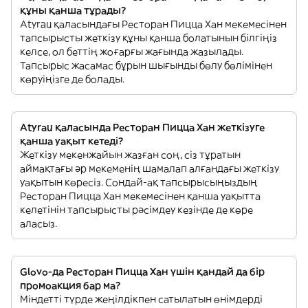
құны қанша тұрады?
Atyrau қаласындағы Ресторан Пицца Хан мекемесінен
тапсырысты жеткізу құны қанша болатынын білгіңіз
келсе, ол беттің жоғарғы жағында жазылады.
Тапсырыс жасамас бұрын шығынды бөлу бөлімінен
көруіңізге де болады.
Atyrau қаласында Ресторан Пицца Хан жеткізуге
қанша уақыт кетеді?
Жеткізу мекенжайын жазған соң, сіз тұратын
аймақтағы әр мекеменің шамалап алғандағы жеткізу
уақытын көресіз. Сондай-ақ тапсырысыңыздың
Ресторан Пицца Хан мекемесінен қанша уақытта
келетінін тапсырысты рәсімдеу кезінде де көре
аласыз.
Glovo-да Ресторан Пицца Хан үшін қандай да бір
промоакция бар ма?
Міндетті түрде жеңілдікпен сатылатын өнімдерді