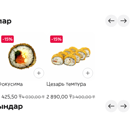
лар
-15%
-15%
Фокусима
Цезарь темпура
 425,50 ₸
2 890,00 ₸
4 030,00 ₸
3 400,00 ₸
ындар