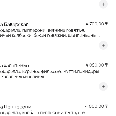
а Баварская
4 700,00 ₸
оцарелла, пепперони, ветчина говяжья,
ичьи колбаски, бекон говяжий, шампиньоны,
доры
а халапеньо
4 050,00 ₸
оцарелла, куриное филе,соус мутти,помидоры
,халапеньо,маслины
а Пепперони
4 000,00 ₸
оцарелла, колбаса пепперони,тесто, соус