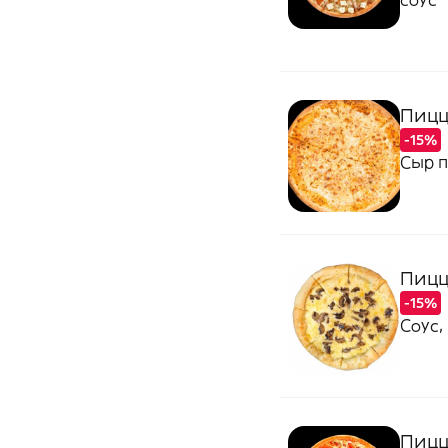
Пицц
-15%
Сыр п
Пицц
-15%
Соус,
Пицц