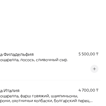
а Филадельфия
5 500,00 ₸
оцарелла, лосось, сливочный сыр.
а Италия
4 700,00 ₸
оцарелла, фарш говяжий, шампиньоны,
рони, охотничьи колбаски, болгарский перец,
ны, соус