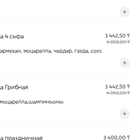
а 4 сыра
3 442,50 ₸
4 050,00 ₸
армезан, моцарелла, чеддер, гауда, соус
а Грибная
3 442,50 ₸
4 050,00 ₸
 моцарелла,шампиньоны.
а праздничная
3 400,00 ₸