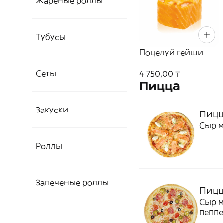
Жареные роллы
Тубусы
Поцелуй гейши
Сеты
4 750,00 ₸
Пицца
Закуски
Пицц
Сыр м
Роллы
Запеченые роллы
Пицц
Сыр м
пеппе
масли