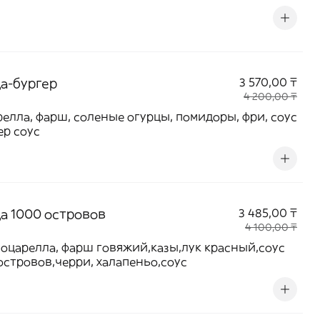
а-бургер
3 570,00 ₸
4 200,00 ₸
елла, фарш, соленые огурцы, помидоры, фри, соус
ер соус
а 1000 островов
3 485,00 ₸
4 100,00 ₸
оцарелла, фарш говяжий,казы,лук красный,соус
островов,черри, халапеньо,соус