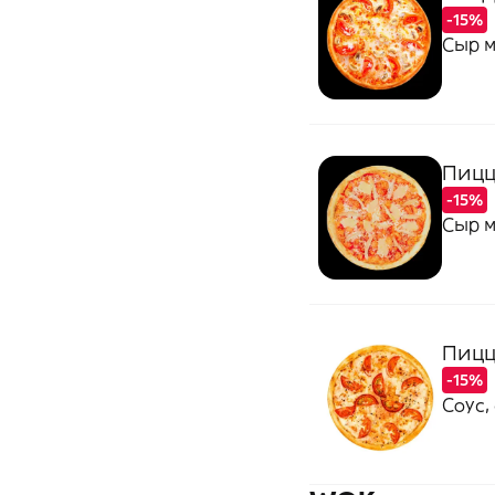
-15%
Сыр м
Пицц
-15%
Сыр м
Пицц
-15%
Соус,