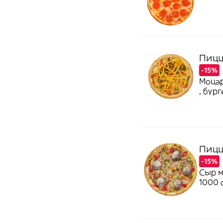
Пицц
-15%
Моцар
, бург
Пицц
-15%
Сыр м
1000 