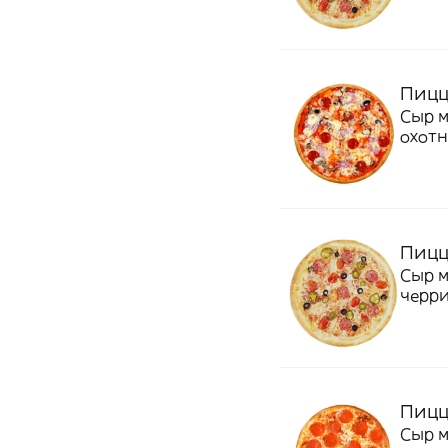
Пицц
Сыр м
охотн
поми
Пицц
Сыр м
черри
Пицц
Сыр м