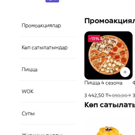
Промоакция
Промоакциялар
-15%
Көп сатылатындар
Пицца
Пицца 4 сезона
WOK
3 442,50 ₸
3
4 050,00 ₸
Көп сатылат
Супы