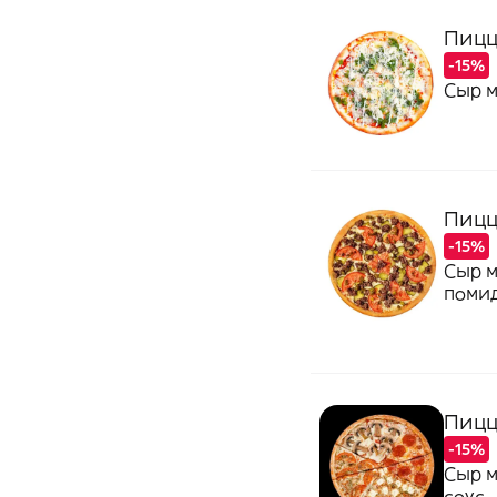
Пицц
-15%
Сыр м
Пицц
-15%
Сыр м
поми
Пицц
-15%
Сыр м
соус