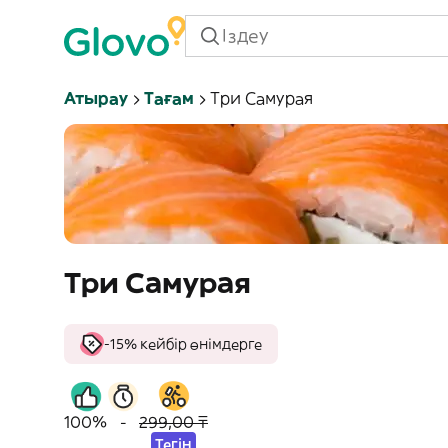
Атырау
Тағам
Три Самурая
Три Самурая
-15% кейбір өнімдерге
100%
-
299,00 ₸
Тегін