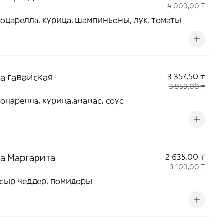
4 000,00 ₸
оцарелла, курица, шампиньоны, лук, томаты
а гавайская
3 357,50 ₸
3 950,00 ₸
оцарелла, курица,ананас, соус
а Маргарита
2 635,00 ₸
3 100,00 ₸
 сыр чеддер, помидоры