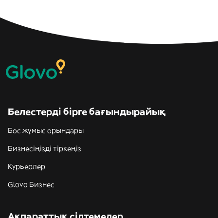
Белестерді бірге бағындырайық
Бос жұмыс орындары
Бизнесіңізді тіркеңіз
Курьерлер
Glovo Бизнес
Ақпараттық сілтемелер