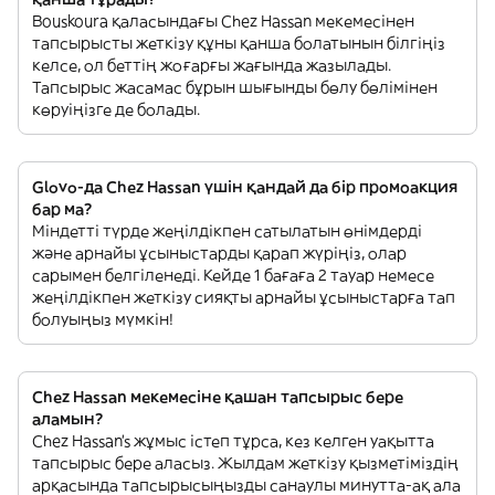
Bouskoura қаласындағы Chez Hassan мекемесінен
тапсырысты жеткізу құны қанша болатынын білгіңіз
келсе, ол беттің жоғарғы жағында жазылады.
Тапсырыс жасамас бұрын шығынды бөлу бөлімінен
көруіңізге де болады.
Glovo-да Chez Hassan үшін қандай да бір промоакция
бар ма?
Міндетті түрде жеңілдікпен сатылатын өнімдерді
және арнайы ұсыныстарды қарап жүріңіз, олар
сарымен белгіленеді. Кейде 1 бағаға 2 тауар немесе
жеңілдікпен жеткізу сияқты арнайы ұсыныстарға тап
болуыңыз мүмкін!
Chez Hassan мекемесіне қашан тапсырыс бере
аламын?
Chez Hassan’s жұмыс істеп тұрса, кез келген уақытта
тапсырыс бере аласыз. Жылдам жеткізу қызметіміздің
арқасында тапсырысыңызды санаулы минутта-ақ ала