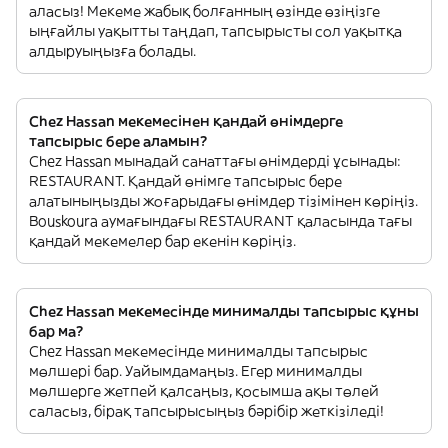
аласыз! Мекеме жабық болғанның өзінде өзіңізге
ыңғайлы уақытты таңдап, тапсырысты сол уақытқа
алдыруыңызға болады.
Chez Hassan мекемесінен қандай өнімдерге
тапсырыс бере аламын?
Chez Hassan мынадай санаттағы өнімдерді ұсынады:
RESTAURANT. Қандай өнімге тапсырыс бере
алатыныңызды жоғарыдағы өнімдер тізімінен көріңіз.
Bouskoura аумағындағы RESTAURANT қаласында тағы
қандай мекемелер бар екенін көріңіз.
Chez Hassan мекемесінде минималды тапсырыс құны
бар ма?
Chez Hassan мекемесінде минималды тапсырыс
мөлшері бар. Уайымдамаңыз. Егер минималды
мөлшерге жетпей қалсаңыз, қосымша ақы төлей
саласыз, бірақ тапсырысыңыз бәрібір жеткізіледі!