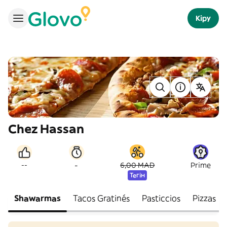
Кіру
Chez Hassan
-
--
6,00 MAD
Prime
Тегін
Shawarmas
Tacos Gratinés
Pasticcios
Pizzas