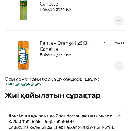
Canette
Boisson gazeuse
Fanta - Orange ( 25Cl )
9,00 MAD
Canette
Boisson gazeuse
Осы санаттағы басқа дүкендерді шолу:
Пицца
Шаурма
Тако
Жиі қойылатын сұрақтар
Bouskoura қаласында Chez Hassan жеткізу қызметіне
қалай тапсырыс бере аламын?
Bouskoura қаласында Chez Hassan жеткізу қызметіне