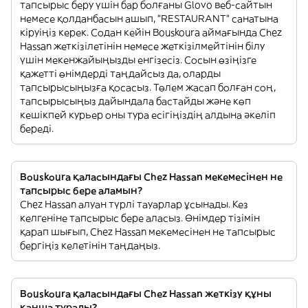
тапсырыс беру үшін бар болғаны Glovo веб-сайтын
немесе қолданбасын ашып, "RESTAURANT" санатына
кіруіңіз керек. Содан кейін Bouskoura аймағында Chez
Hassan жеткізілетінін немесе жеткізілмейтінін білу
үшін мекенжайыңызды енгізесіз. Сосын өзіңізге
қажетті өнімдерді таңдайсыз да, оларды
тапсырысыңызға қосасыз. Төлем жасап болған соң,
тапсырысыңыз дайындала бастайды және көп
кешікпей курьер оны тура есігіңіздің алдына әкеліп
береді.
Bouskoura қаласындағы Chez Hassan мекемесінен не
тапсырыс бере аламын?
Chez Hassan алуан түрлі тауарлар ұсынады. Кез
келгеніне тапсырыс бере аласыз. Өнімдер тізімін
қарап шығып, Chez Hassan мекемесінен не тапсырыс
бергіңіз келетінін таңдаңыз.
Bouskoura қаласындағы Chez Hassan жеткізу құны
қанша тұрады?