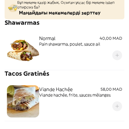
Бұл мекеме қазір жабық. Осыған ұқсас бір мекеме іздеп
отырсыз ба?
Маңайдағы мекемелерді зерттеу
Shawarmas
Normal
40,00 MAD
Pain shawarma, poulet, sauce ail
Tacos Gratinés
Viande Hachée
58,00 MAD
Viande hachée, frite, sauces mélanges