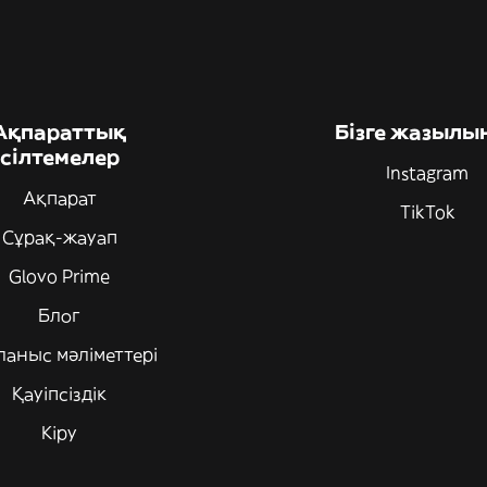
Ақпараттық
Бізге жазылы
сілтемелер
Instagram
Ақпарат
TikTok
Сұрақ-жауап
Glovo Prime
Блог
ланыс мәліметтері
Қауіпсіздік
Кіру