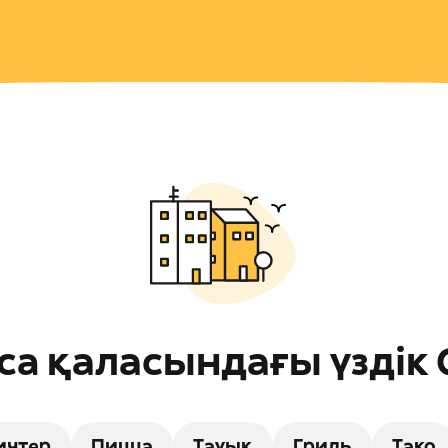
ca қаласындағы үздік
ичтер
Пицца
Тауық
Гриль
Тако