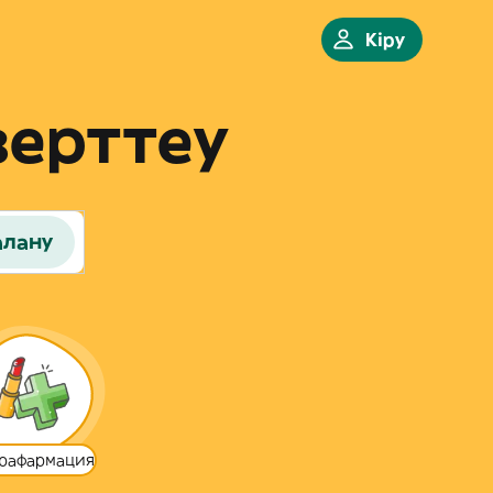
Кіру
зерттеу
алану
рафармация