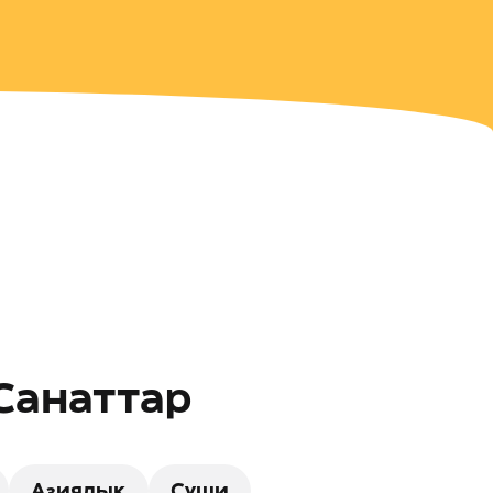
 Санаттар
Азиялық
Суши